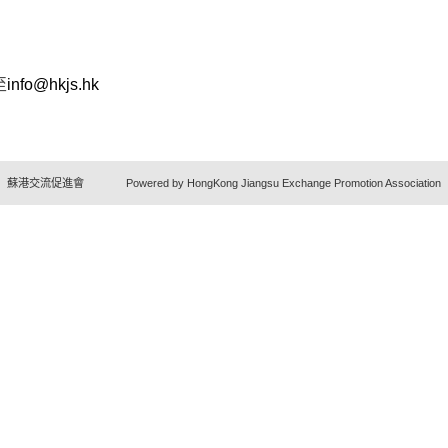
至
info@hkjs.hk
蘇港交流促進會 Powered by HongKong Jiangsu Exchange Promotion Association