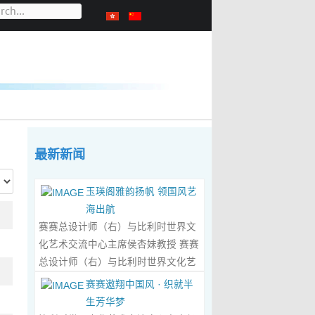
最新新闻
玉瑛阁雅韵扬帆 领国风艺
海出航
赛赛总设计师（右）与比利时世界文
化艺术交流中心主席侯杏妹教授 赛赛
总设计师（右）与比利时世界文化艺
术交流中心主席侯杏妹教授及其题词
赛赛遨翔中国风 · 织就半
合影留念 ‍ 赛赛/文 ‍ 近日有幸与比利时
生芳华梦
籍华裔艺术家陆惟华、侯杏妹夫妇倾