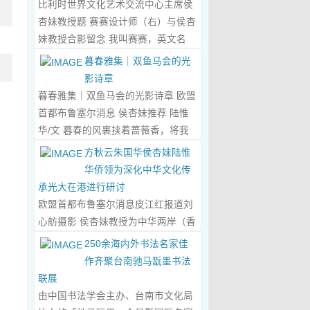
比利时世界文化艺术交流中心主席侯
心晤谈，此番交流没有客套的寒暄，
杏妹教授题 赛赛设计师（右）与侯杏
唯有艺术与文化的深度共鸣，言辞间
妹教授合影留念 我叫赛赛，英文名
尽是两位先生沉淀半生的艺术风骨与
Elin，生于湖南邵东的乡野村落，如
暮春雅集｜双鱼马会的光
赤诚的文化情怀，畅谈过后，内心满
今扎根东莞，在服装与设计的领域
影诗章
是深切的感念与久久不散的触动，更
里，书写着属于自己的人生篇章。 我
暮春雅集｜双鱼马会的光影诗章 欧盟
让我对国风服饰的创作之路，有了全
的童年，是被墨香与书卷包裹的时
首都布鲁塞尔消息 侯杏妹推荐 陆惟
新的认知与坚守。...
Read More...
光。外公是当地颇负盛名的国画爱好
华/文 暮春的风裹挟着蔷薇香，将我
者，更是深耕杏坛数十载的资深教
们引入香港双鱼河马会的湖光画卷
方秋云朱国华侯杏妹陆惟
师、老校长，他的一生，一半是教书
中。叶庆良博士、陆惟华博士、侯杏
华侨领为深化中华文化传
育人的赤诚，一半是笔墨丹青的风
妹教授与廖国玲小姐同游于此，在水
承光大在港进行研讨
雅。记忆里，外公的书桌总铺着宣
墨烟岚与艺术雅趣间，共赴一场关于
欧盟首都布鲁塞尔消息皮江红报道刘
纸，狼毫笔起落间，山水花鸟跃然纸
时光的慢调叙事。 墨韵凝香：方寸亭
心舫摄影 侯杏妹教授为中华两岸（香
上，窗外的田园炊烟、山间流云，都
间的思想流觞 小亭四面环绿，檐角悬
港）文创观光协会题词致贺 2023年5
250余海内外书法名家佳
成了他笔下的景致。我总蹲在桌旁静
着的灯串尚未苏醒，却被攀援的藤蔓
月2日上午，比利时美术家协会主席
作齐聚台南驰马翫墨书法
静凝望，看墨色在纸上晕染开深浅层
织成了碎金帘幕。牙医博士叶庆良的
陆惟华博士，比利时世界文化艺术交
联展
次，看线条勾勒出世间万物，那些灵
书法汇报在此流淌，如古琴拨弦——
流中心主席、香港国际文化艺术联会
由中国书法学会主办、台南市文化局
动的笔触、雅致的构图，悄无声息地
他从仓颉造字的鸿蒙传说讲起，指尖
会长侯杏妹教授应中华两岸（香港）