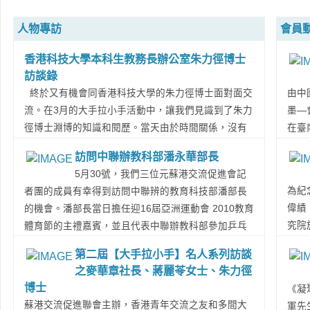
人物專訪
會員
香港科技大學本科生教務長辦公室朱力徑博士
訪談錄
終於又有機會同香港科技大學的朱力徑博士面對面交
由中
流。在3月的大手拉小手活動中，讓我們見識到了朱力
墨—
徑博士淵博的知識和閱歷。當天由於時間關係，沒有
在臺
機會聊盡興，當場同朱博士約定，5月再次歡聚暢談。
書法
訪問中聯辦教科部潘永華部長
這天終於來到。 我們地點選在了香港科技大學南北小
家，
5月30號，我們三位元蘇港交流促進會記
廚中餐廳。香港科技大學的校園美不甚收，想起朱博
當日
為紀
者團的成員有幸得到訪問中聯辨的教育科技部潘部長
士聊天中開的玩笑，說他在北京香港科技大學招生推
分彰
偉績
的機會。潘部長當日擔任迎16屆亞洲運動會 2010教育
介會時，就說港科大有的是“無敵海景”，聽眾立馬都記
特人
究院
體育節的主禮嘉賓，並且代表中聯辦教科部參加乒乓
住。香港科技大學也不愧對這個稱號。這也體現了，
詞時
辦“
球比賽。潘部長球技非常厲害，對青年們非常和藹，
朱博士的表達是準確且能抓住人心的，這也是大家喜
表性
第二屆【大手拉小手】名人系列訪談
學者
百忙之中他同我們分享了他對青年們感興趣的問題的
歡同他聊天的原因之一。...
Read More...
蓋臺
之麥華章社長、蔣麗苓女士、朱力徑
先生
看法和建議。 在潘部長的眼中，香港是一個中西
重要
博士
《凝
耿之
交匯的地方，在這兒英語環境很好、信息豐富廣泛，
能展
蘇港交流促進聯會主辦，香港青年交流之友和多間大
軍先