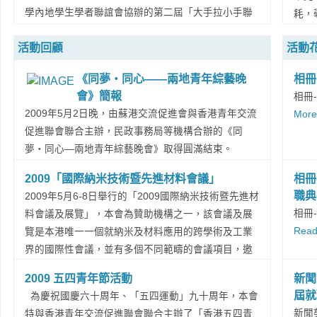
譽會
而且有很好的國際網路。來港求學的內地學生，應該
義。
學內地學生學者聯誼會協辦的第二屆「大手拉小手聯
耗，
市陸
要珍惜在香港的機會，課業學習之外，要多體驗社會
表達
校燒烤論壇――與企業家零距離交流」活動在小欖燒
烈醫
州市
文化和多參與社會活動。談到蘇港會時，他說，蘇港
更具
活動回顧
活動
烤場成功舉辦。活動共吸引近50名內地和香港大學
讓無
6、
會是一個非常好的平臺，蘇港會的很多活動有利於兩
落都
生，出席的嘉宾包括教育科技部潘永华部长、香港經
摯友
界文
地青年互相瞭解。潘部長特別強調，改革開放後變化
《同夢‧同心——兩地青年綜藝晚
相冊
藝術。
濟日報社長麥華章先生，蘇港交流促进會主席黃少山
僑務
陸才
很大，應該多看看祖國各個地方。他還提出建議希望
會》簡報
相冊
先生等共11位嘉賓。大學生們分組和企業家們進行交
愛港
宗親
今後蘇港會的活動舉辦領域更寬一點，經濟發展在國
2009年5月2日晚，由蘇港交流促進會與香港青年交流
More.
流，齊齊探討大學生未來的畢業前路，以及分享企業
仁厚
會長
內很不平衡的，不能只看先進的地方，也要多去下中
促進聯會聯合主辦，民政事務局等機構合辦的《同
家們的珍貴成功經驗。...
Read More...
鐫刻
名譽
西部的地方，瞭解不同的生活和社會發展情況。...
夢‧同心—兩地青年綜藝晚會》取得圓滿結束。
會長
Read More...
是次晚會不僅有來自香港及內地多個省份的青年歡聚
2009「國際納米技術暨先進材料會議」
相冊
長，.
一堂，更有外籍少數民族友人的熱心參與，表演了精
職典
2009年5月6-8日舉行的「2009國際納米技術暨先進材
彩的印度舞蹈。青少年們以他們獨有的青春活力和嶄
相冊
料會議及展覽」，本會為贊助機構之一，該會議及展
新形式演繹出五四運動的歷史，宣揚了愛國、進步、
Read
覽是本港唯一一個就納米及材料應用的跨學術及工業
民主、科學的偉大五四精神。並在表演中相互分享學
界的國際性會議，並有多個不同範疇的會議項目，邀
習，加深了彼此的情意。 此次晚會不僅是兩岸青
得各地專家作演講，目的是透過此會議，加深本地業
年展示夢想，以藝會友的盛宴，並首開先河安排少數
2009 五四青年節活動
新聞
界對納米技術及先進材料之瞭解，進而提升產品性
族裔加入到香港和國內的交流活動，這是其他青年交
屆就
為慶祝國慶六十周年、「五四運動」九十周年，本會
能、創新產品以增強競爭力。 會議歷時三天，包
流促進會所沒有開展過的，為我們與外籍少數族裔的
新聞
特與香港青年交流促進聯會聯合主辦了「香港五四青