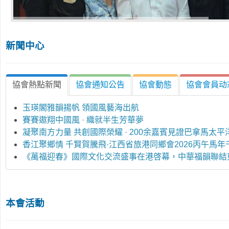
新聞中心
協會熱點新聞
協會通知公告
協會動態
協會會員动
玉瑛閣雅韻揚帆 領國風藝海出航
賽賽遨翔中國風 · 織就半生芳華夢
凝聚南方力量 共創國際榮耀 · 200余嘉賓見證巴拿馬
香江聚鄉情 千賢賀騰飛·江西省旅港同鄉會2026丙午馬
《萬福迎春》國際文化交流盛事在港啓幕，中華福韻聯結
本會活動