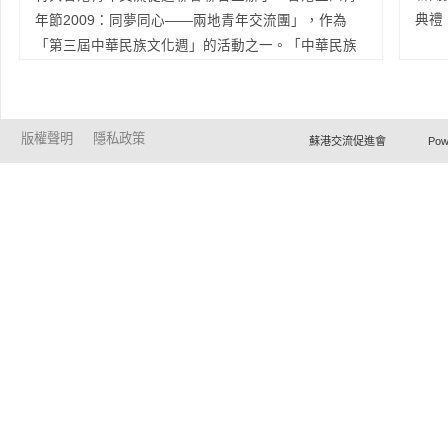
括主旨演講和國別報告，以及四個半天會議。每個半
融和共通的搭建了溝通的橋梁，意義重大。對此，印
典禮
年節2009：同夢同心——兩地青年交流團」，作為
天的會議集中於某個特定的工業;今屆會議期間特設半
度的一些媒體對是次晚會進行了廣泛報導。 本會
「第三屆中華民族文化週」的活動之一。「中華民族
天「納米技術暨先進材料商貿配對」時段，為工業界
將繼續致力各種交流工作，挖掘更多交流合作的機會
文化週」已成為展現國家民族團結、和諧共融的品牌
向外界展現創新成果，使本屆會議讓業界與國際專家
及平臺。 附：印度媒體報導連接
Read More...
活動，而「五四運動」亦象徵著青年一代熱切追求理
近距離接觸，將納米技術及先進材料更有效轉化為創
想、願意獻身建設國家的情懷。 這次交流團的活
新產品。 會議完滿結束，成功地為香港工業界創
版權聲明
隱私政策
蘇港交流促進會 Powered by Ho
動時間為4月30日至5月5日，設有多個環節，活動內
造出一個有效的交流平臺，促進納米技術和先進材料
容包括：“參加國際青年商會運動會”、“兩地青年綜藝
的商業化和工業應用。
Read More...
晚會”、“民族文化嘉年華”、“「五四青年節」升旗儀
式”、“參觀學校及與中學生交流”等。來自內地各省市
少數民族的青少年代表、廣東的青年人、香港青年
人、香港少數族裔的代表約600余人共同參加了是次深
具意義的活動。 各地青年透過參加是次交流團，
增進了相互之間的感情和友誼，使熱愛國家、追求進
步、民主、科學的五四精神，得以在兩地青年之間薪
火相傳。
Read More...