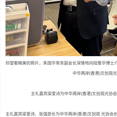
仰望着精美的照片，朱国华常务副会长深情地向陆惟华博士
中华两岸(香港)文创观
主礼嘉宾梁爱诗为中华两岸(香港)文创观光协
主礼嘉宾梁爱诗、张强部长为中华两岸(香港)文创观 光协