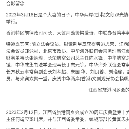
合影留念
2023年3月18日是个大喜的日子，中华两岸(香港)文创观
举行。
香港特区前律政司司长、大紫荆勋贤梁爱诗，中联办台湾事
特邀嘉宾有 :前立法会议员、银紫荆星章获得者姚思荣，江
法会议员郑泳舜，北京市政协、中华海外联谊会常务理事江
财务董事长张炳煌，长荣航空公司总主任陈水锋，中华航空
镜，中华咸集书法学会理事长丁志元等。中华海外联谊会常务
长方秋云率常务副会长刘孝超、朱国 华、刘良蓉、刘瑾瑜，
员，与来宾欢聚一堂，庆贺中华两岸(香港)文创观光协会扬
江西省旅港同乡会
2023年2月12日，江西省旅港同乡会成立70周年庆典暨
主任何靖应邀出席，并与江西省委常委、统战部部长黄喜忠共