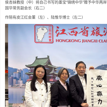
侯杏妹教授（中）将自己书写的墨宝“锦绣中华”赠予中华两
国华常务副会长（右二）
作陪有皮江红会董（左）、陆惟华博士（左二）