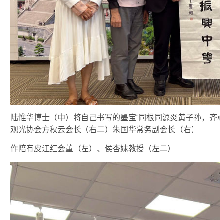
陆惟华博士（中）将自己书写的墨宝“同根同源炎黄子孙，齐
观光协会方秋云会长（右二）朱国华常务副会长（右）
作陪有皮江红会董（左）、侯杏妹教授（左二）