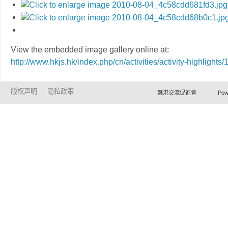
View the embedded image gallery online at:
http://www.hkjs.hk/index.php/cn/activities/activity-highligh
版权声明
隐私政策
蘇港交流促進會 Powered by Ho