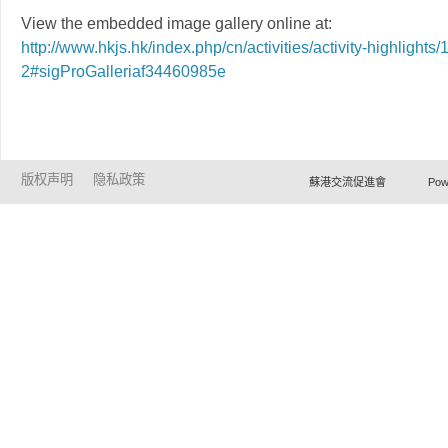
View the embedded image gallery online at:
http://www.hkjs.hk/index.php/cn/activities/activity-highlights
2#sigProGalleriaf34460985e
版权声明
隐私政策
蘇港交流促進會 Powered by Ho