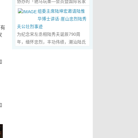
协办的「驰马玩墨—会员暨国际名家
化作我最初的美学启蒙。耳濡目染之
划过甲骨文的象形密码，将东方哲思
文创观光协会会长、江西省旅港同乡
书法联展」，已于2026年5月3日在台
下，我深深爱上了绘画，年少的心
组委主席陆坤宏邀请陆惟
的留白与日本新书法的张力调和成墨
会常务副会长方秋云女士，中华两岸
南新营文化中心盛大开幕。本次展览
里，悄悄埋下了一个成为画家的梦
华博士讲话·崖山忠烈陆秀
色，在宣纸上晕染出“手术刀与毛笔共
（香港）文创观光协会常务副会长、
荟萃海内外书法名家佳作约二百五十
想，那份对美与生俱来的向往，对艺
夫公壮烈事迹
会有
舞”的传奇。当他谈及篆隶的古拙如钟
江西省旅港同乡会常务副会长朱国华
件，汇聚台湾近两百位书家，及全球
术纯粹的执着，从此在心底生根发
为纪念宋左丞相陆秀夫诞辰790周
家
鼎锈迹、草书的狂放似惊鸿掠水，严
先生的邀请，前往参观了贵会会所。
十余国家和地区四十二位国际名家；
芽，成为贯穿我一生的精神底色。...
年，缅怀忠烈，丰功伟绩，潮汕陆氏
谨的学术脉络里忽然漫出诗意：“医学
活动中，方秋云会长、朱国华常务副
盛会当日，两百余位参展艺术家与各
Read More...
宗亲联谊会、潮汕陆秀夫历史文化研
是解剖生命的精密，书法是重构灵魂
会长向陆惟华博士、侯杏妹教授详细
界嘉宾莅临现场，充分彰显书法艺术
究院于2026年4月1日在广东省潮州市
的浪漫。”众人静坐听风，看他眼中闪
介绍了江西省旅港同乡会，在建会70
加
跨越地域、融通古今、多元共生的独
意溪临江酒店举办“纪念宋左丞相陆秀
烁的星子，原是艺术与科学在灵魂深
多年来的光辉历程；也介绍了，在新
特人文魅力。 台南市政府副市长叶泽
夫诞辰790周年大会”，出席专家学者
处的共鸣。 舌尖行旅：环球风味的味
时代的发展中，成立中华两岸（香
山于开幕式上致词时表示，感谢中国
700余人，其中有： 1、研讨会组委
蕾协奏...
Read More...
港）文创观光协会的使命，得到了与
书法学会将此被视为年度最具代表性
会主席陆坤宏先生， 2、潮州市政协
江西“姻缘极深”的陆博士和侯教授的
的书法大展在台南市做展出，更有多
原副主席、现潮州市关工委陈耿之主
高度赞赏。 会晤中，着重探讨了文
达250件且涵盖台湾与国际书家在共
任， 3、潮州市陆秀夫历史文化研究
知
创、宏扬中华文明，讲好中国故事的
襄盛举下所提供展出与交流的重要作
会永远名誉会长陆章明先生， 4、汕
任务；观光祖国大好山河之美，增强
品，不仅带给观者宽广且多元欣赏的
头市原副厅级干部，潮州市陆秀夫历
赤子情怀的必要性。...
Read More...
视野，更能展现文化提升的精萃，让
史文化研究会总顾问陈瑞和先生，
此活动具有正面能量与意义。叶泽山
5、潮州市老干部大学讲师、潮州市