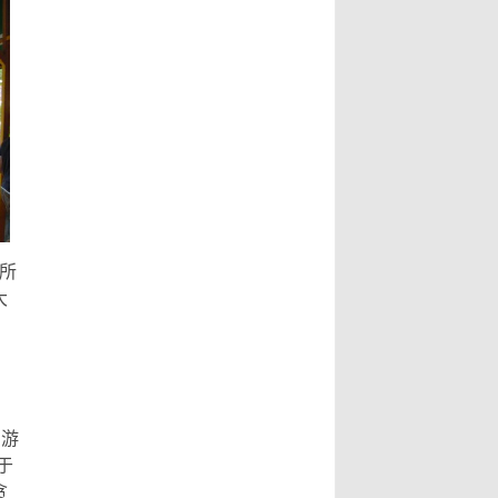
副市长指出，书法最动人之处，除了
文史专家唐学武先生， 6、比利时美
形式表达，也具有丰沛的情境，每一
术家协会主席陆惟华博士， 7、比利
笔要有气度，每一画更具气韵，更说
时世界文化艺术交流中心主席侯杏妹
明了书法已不再是传统艺术，笔墨起
教授， 8、牒谱专家陆才森先生，
落都是情感表现，书法更可说是最能
9、全国劳动模范、盐城市陆氏忠烈
直接表达情感的艺术。...
Read
堂宗亲会陆留伯会长， 10、深圳陆氏
More...
宗亲理事会陆锦明会长， 11、牒谱专
家、盐城陆氏忠烈堂宗亲会陆文鹏名
誉会长， 12、盐城陆氏忠烈堂宗亲会
陆立秋常务副会长， 13、广西钦陆电
所
力集团有限公司陆廷军董事长，...
大
Read More...
的游
于
贪