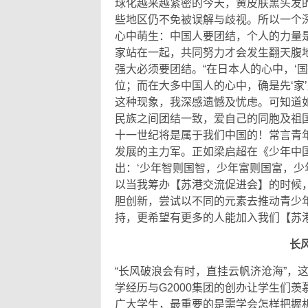
球化越来越紧密的今天，黄皮肤黑头发
些地区仍不免被误解与歧视。所以一个
心中萌生：中国人要团结，个人的力量
家站在一起，共同努力才会发生翻天腹
强大必须要团结。“在日本人的心中，‘国
位；而在大多中国人的心中，确是先‘家’后
这种现象，我深感遗憾及忧虑。可知道
民族之间团结一致，爱自己的同胞及祖
十一世纪将是属于我们中国的！常言青
发展的主力军。正如梁启超在《少年中
出：‘少年智则国智，少年富则国富，少
以当我筹办【苏港交流促进会】的时候
胆创新，尝试以不同的元素去推动青少
持，更希望有更多的人能加入我们【苏港
长
“长风破浪会有时，直挂云帆济沧海”，
学经历与G2000集团的创办让学生们
广大学生，最重要的是需学会怎样把握