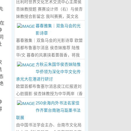
、
比利时世界文化艺术交流中心主席侯
心晤谈，此番交流没有客套的寒暄，
先
杏妹教授题 赛赛设计师（右）与侯杏
唯有艺术与文化的深度共鸣，言辞间
妹教授合影留念 我叫赛赛，英文名
尽是两位先生沉淀半生的艺术风骨与
在
Elin，生于湖南邵东的乡野村落，如
暮春雅集｜双鱼马会的光
赤诚的文化情怀，畅谈过后，内心满
种
今扎根东莞，在服装与设计的领域
影诗章
是深切的感念与久久不散的触动，更
同
里，书写着属于自己的人生篇章。 我
暮春雅集｜双鱼马会的光影诗章 欧盟
让
让我对国风服饰的创作之路，有了全
的童年，是被墨香与书卷包裹的时
首都布鲁塞尔消息 侯杏妹推荐 陆惟
新的认知与坚守。...
Read More...
光。外公是当地颇负盛名的国画爱好
华/文 暮春的风裹挟着蔷薇香，将我
者，更是深耕杏坛数十载的资深教
求
们引入香港双鱼河马会的湖光画卷
方秋云朱国华侯杏妹陆惟
师、老校长，他的一生，一半是教书
法
中。叶庆良博士、陆惟华博士、侯杏
华侨领为深化中华文化传
育人的赤诚，一半是笔墨丹青的风
态
妹教授与廖国玲小姐同游于此，在水
承光大在港进行研讨
雅。记忆里，外公的书桌总铺着宣
绝
墨烟岚与艺术雅趣间，共赴一场关于
欧盟首都布鲁塞尔消息皮江红报道刘
纸，狼毫笔起落间，山水花鸟跃然纸
时光的慢调叙事。 墨韵凝香：方寸亭
心舫摄影 侯杏妹教授为中华两岸（香
上，窗外的田园炊烟、山间流云，都
间的思想流觞 小亭四面环绿，檐角悬
港）文创观光协会题词致贺 2023年5
种
250余海内外书法名家佳
成了他笔下的景致。我总蹲在桌旁静
着的灯串尚未苏醒，却被攀援的藤蔓
月2日上午，比利时美术家协会主席
得
作齐聚台南驰马翫墨书法
静凝望，看墨色在纸上晕染开深浅层
织成了碎金帘幕。牙医博士叶庆良的
陆惟华博士，比利时世界文化艺术交
联展
次，看线条勾勒出世间万物，那些灵
书法汇报在此流淌，如古琴拨弦——
流中心主席、香港国际文化艺术联会
由中国书法学会主办、台南市文化局
动的笔触、雅致的构图，悄无声息地
他从仓颉造字的鸿蒙传说讲起，指尖
会长侯杏妹教授应中华两岸（香港）