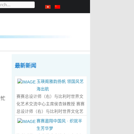
最新新闻
玉瑛阁雅韵扬帆 领国风艺
海出航
赛赛总设计师（右）与比利时世界文
繁忙
化艺术交流中心主席侯杏妹教授 赛赛
总设计师（右）与比利时世界文化艺
术交流中心主席侯杏妹教授及其题词
赛赛遨翔中国风 · 织就半
合影留念 ‍ 赛赛/文 ‍ 近日有幸与比利时
生芳华梦
籍华裔艺术家陆惟华、侯杏妹夫妇倾