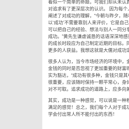
看似一个简单的命题，可我们却从未认
对追求有了更深层次的认识。 因为每
阐述了对成功的理解，“今朝与昨夕，
以‘成功’不需要靠别人来评价，它是自
可以把自己的经验、想法与别人一同分
成功。”黄先生谦虚诚恳的话语深深地
的成长时段应为自己制定近期的目标。
更多的人获益。我想这就是大儒对成功
很多人认为，当今市场经济的环境中，
金钱的同时是否忽视了更加重要的财富
实为豁达，“成功有很多种，金钱只是
很重要，应该随时保持一颗平常心，身
对不可取。追求成功的道路上，应多向
其实，成功是一种感觉，可以说是一种
满足的感觉！总之，我们每个人对于成
学会付出常人所不能付出的东西！