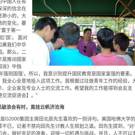
的中国人在有
深深的信念在
是渺小的，大
地的变化，要
’置于第一
‘国’。 面对
如果我们中华
国。那么，二
年是推动国家
国说》中指
年强则国强’。所以，我意识到提升国民教育是国家富强的要素。
，我全心全意地投入这项工作。我根据过往做青年工作的经验，
年、企业家及专业人士的交流工作。希望我的工作能得到会友支
交流促进会】。”
风破浪会有时，直挂云帆济沧海
这是G2000集团主席田北辰先生喜欢的一则诗句。美国哈佛大学
羡慕不已，记者不禁向田先生讨教人生规划之道。田先生提到，“对
机会，做好充足的准备，迎接一切机遇与挑战。并且，人不可以