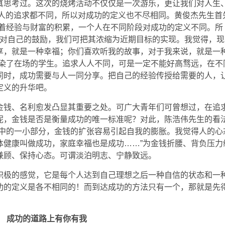
真思考过。这次的烧烤活动不仅仅是一次游乐，更让我们对人生
个人的追求都不同，所以对成功的定义也不尽相同。黄俊杰先生首
随着经验与财富的积累，一个人在不同阶段对成功的定义不同。所
己对自己的鼓励，我们可把其浓缩为近期目标的实现。我觉得，现
享，就是一种幸福；你们喜欢听我的故事，对于我来说，就是一
感染了在场的学生。追求人人不同，可是一定不能好高骛远，在不
同时，成功需要与人一同分享。把自己的经验传授给需要的人，
定义的升华吧。
金钱、名利愈发凸显其重要之处。可广大青年们可曾想过，在追
呢，金钱是否是衡量成功的唯一标准呢？对此，陈浩伟先生的看
其中的一小部分，金钱的扩张容易引起自我的膨胀。我觉得人的心
体健康叫做成功，家庭幸福也是成功……”为金钱折腰、背负压力
兼顾、保持心态。可谓淡泊明志、宁静致远。
积极的感觉，它是每个人达到自己理想之后一种自信的状态和一
功的定义是各不相同的！而到达成功的方法只有一个，那就是先
成功的道路上有你有我