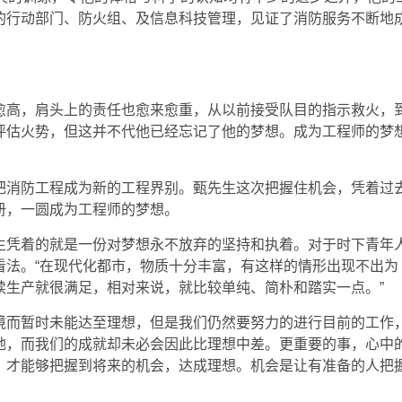
的行动部门、防火组、及信息科技管理，见证了消防服务不断地
愈高，肩头上的责任也愈来愈重，从以前接受队目的指示救火，
评估火势，但这并不代他已经忘记了他的梦想。成为工程师的梦
把消防工程成为新的工程界别。甄先生这次把握住机会，凭着过
册，一圆成为工程师的梦想。
生凭着的就是一份对梦想永不放弃的坚持和执着。对于时下青年
看法。“在现代化都市，物质十分丰富，有这样的情形出现不出为
续生产就很满足，相对来说，就比较单纯、简朴和踏实一点。”
境而暂时未能达至理想，但是我们仍然要努力的进行目前的工作
地，而我们的成就却未必会因此比理想中差。更重要的事，心中
，才能够把握到将来的机会，达成理想。机会是让有准备的人把