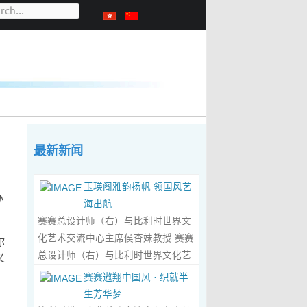
最新新闻
玉瑛阁雅韵扬帆 领国风艺
办
海出航
赛赛总设计师（右）与比利时世界文
化艺术交流中心主席侯杏妹教授 赛赛
你
总设计师（右）与比利时世界文化艺
义
术交流中心主席侯杏妹教授及其题词
赛赛遨翔中国风 · 织就半
合影留念 ‍ 赛赛/文 ‍ 近日有幸与比利时
生芳华梦
籍华裔艺术家陆惟华、侯杏妹夫妇倾