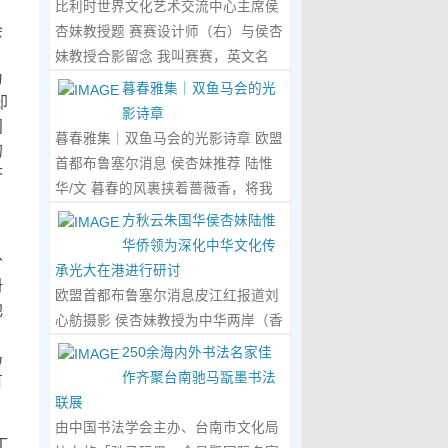
比利时世界文化艺术交流中心主席侯
心晤谈，此番交流没有客套的寒暄，
会
杏妹教授题 赛赛设计师（右）与侯杏
唯有艺术与文化的深度共鸣，言辞间
妹教授合影留念 我叫赛赛，英文名
尽是两位先生沉淀半生的艺术风骨与
为
Elin，生于湖南邵东的乡野村落，如
暮春雅集｜双鱼马会的光
赤诚的文化情怀，畅谈过后，内心满
却
今扎根东莞，在服装与设计的领域
影诗章
是深切的感念与久久不散的触动，更
间
里，书写着属于自己的人生篇章。 我
暮春雅集｜双鱼马会的光影诗章 欧盟
的
让我对国风服饰的创作之路，有了全
的童年，是被墨香与书卷包裹的时
首都布鲁塞尔消息 侯杏妹推荐 陆惟
济
新的认知与坚守。...
Read More...
光。外公是当地颇负盛名的国画爱好
华/文 暮春的风裹挟着蔷薇香，将我
，
者，更是深耕杏坛数十载的资深教
们引入香港双鱼河马会的湖光画卷
方秋云朱国华侯杏妹陆惟
师、老校长，他的一生，一半是教书
中。叶庆良博士、陆惟华博士、侯杏
华侨领为深化中华文化传
育人的赤诚，一半是笔墨丹青的风
分
妹教授与廖国玲小姐同游于此，在水
承光大在港进行研讨
雅。记忆里，外公的书桌总铺着宣
册
墨烟岚与艺术雅趣间，共赴一场关于
欧盟首都布鲁塞尔消息皮江红报道刘
纸，狼毫笔起落间，山水花鸟跃然纸
他
时光的慢调叙事。 墨韵凝香：方寸亭
心舫摄影 侯杏妹教授为中华两岸（香
上，窗外的田园炊烟、山间流云，都
。
间的思想流觞 小亭四面环绿，檐角悬
港）文创观光协会题词致贺 2023年5
250余海内外书法名家佳
马
成了他笔下的景致。我总蹲在桌旁静
着的灯串尚未苏醒，却被攀援的藤蔓
月2日上午，比利时美术家协会主席
作齐聚台南驰马翫墨书法
有
静凝望，看墨色在纸上晕染开深浅层
织成了碎金帘幕。牙医博士叶庆良的
陆惟华博士，比利时世界文化艺术交
联展
次，看线条勾勒出世间万物，那些灵
书法汇报在此流淌，如古琴拨弦——
流中心主席、香港国际文化艺术联会
由中国书法学会主办、台南市文化局
动的笔触、雅致的构图，悄无声息地
他从仓颉造字的鸿蒙传说讲起，指尖
工
会长侯杏妹教授应中华两岸（香港）