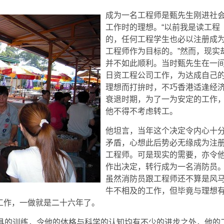
成为一名工程师是甄先生刚进社
工作时的理想。“以前我是读工程
的，任何工程学生也必以注册成
工程师作为目标的。”然而，现实
并不如此顺利。当时甄先生在一
日资工程公司工作，为达成自己
理想而打拚时，不巧香港适逢经
衰退时期，为了一为安定的工作
他不得不考虑转工。
他坦言，当年这个决定令内心十
矛盾，心想此后势必无缘成为注
工程师。可是现实的需要，亦令
作出决定，转行成为一名消防员
虽然消防员跟工程师还不算是风
牛不相及的工作，但毕竟与理想
工作，一做就是二十六年了。
用具的训练，令他的体格与科学的认知均有不少的进步之外，他的