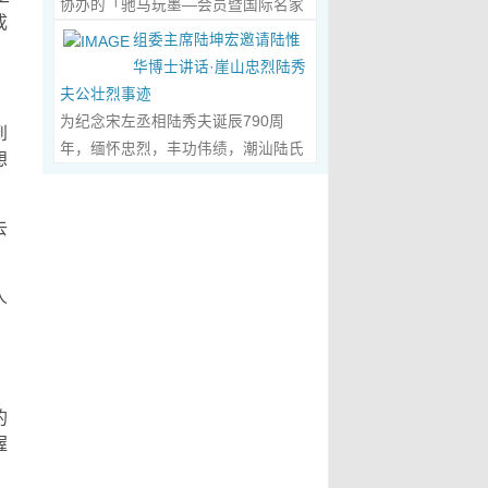
协办的「驰马玩墨—会员暨国际名家
化作我最初的美学启蒙。耳濡目染之
划过甲骨文的象形密码，将东方哲思
成
文创观光协会会长、江西省旅港同乡
书法联展」，已于2026年5月3日在台
下，我深深爱上了绘画，年少的心
组委主席陆坤宏邀请陆惟
的留白与日本新书法的张力调和成墨
会常务副会长方秋云女士，中华两岸
南新营文化中心盛大开幕。本次展览
里，悄悄埋下了一个成为画家的梦
华博士讲话·崖山忠烈陆秀
色，在宣纸上晕染出“手术刀与毛笔共
（香港）文创观光协会常务副会长、
荟萃海内外书法名家佳作约二百五十
想，那份对美与生俱来的向往，对艺
夫公壮烈事迹
舞”的传奇。当他谈及篆隶的古拙如钟
江西省旅港同乡会常务副会长朱国华
件，汇聚台湾近两百位书家，及全球
术纯粹的执着，从此在心底生根发
为纪念宋左丞相陆秀夫诞辰790周
鼎锈迹、草书的狂放似惊鸿掠水，严
到
先生的邀请，前往参观了贵会会所。
十余国家和地区四十二位国际名家；
芽，成为贯穿我一生的精神底色。...
年，缅怀忠烈，丰功伟绩，潮汕陆氏
谨的学术脉络里忽然漫出诗意：“医学
想
活动中，方秋云会长、朱国华常务副
盛会当日，两百余位参展艺术家与各
Read More...
宗亲联谊会、潮汕陆秀夫历史文化研
是解剖生命的精密，书法是重构灵魂
会长向陆惟华博士、侯杏妹教授详细
界嘉宾莅临现场，充分彰显书法艺术
究院于2026年4月1日在广东省潮州市
的浪漫。”众人静坐听风，看他眼中闪
介绍了江西省旅港同乡会，在建会70
跨越地域、融通古今、多元共生的独
去
意溪临江酒店举办“纪念宋左丞相陆秀
烁的星子，原是艺术与科学在灵魂深
多年来的光辉历程；也介绍了，在新
特人文魅力。 台南市政府副市长叶泽
夫诞辰790周年大会”，出席专家学者
处的共鸣。 舌尖行旅：环球风味的味
时代的发展中，成立中华两岸（香
山于开幕式上致词时表示，感谢中国
700余人，其中有： 1、研讨会组委
蕾协奏...
Read More...
人
港）文创观光协会的使命，得到了与
书法学会将此被视为年度最具代表性
会主席陆坤宏先生， 2、潮州市政协
江西“姻缘极深”的陆博士和侯教授的
的书法大展在台南市做展出，更有多
原副主席、现潮州市关工委陈耿之主
高度赞赏。 会晤中，着重探讨了文
达250件且涵盖台湾与国际书家在共
任， 3、潮州市陆秀夫历史文化研究
创、宏扬中华文明，讲好中国故事的
襄盛举下所提供展出与交流的重要作
，
会永远名誉会长陆章明先生， 4、汕
任务；观光祖国大好山河之美，增强
品，不仅带给观者宽广且多元欣赏的
的
头市原副厅级干部，潮州市陆秀夫历
赤子情怀的必要性。...
Read More...
视野，更能展现文化提升的精萃，让
握
史文化研究会总顾问陈瑞和先生，
此活动具有正面能量与意义。叶泽山
5、潮州市老干部大学讲师、潮州市