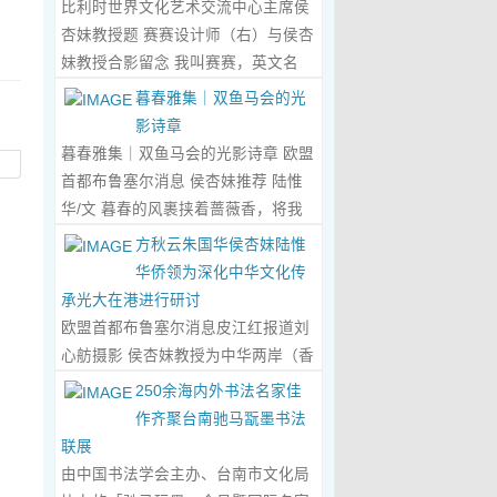
比利时世界文化艺术交流中心主席侯
心晤谈，此番交流没有客套的寒暄，
杏妹教授题 赛赛设计师（右）与侯杏
唯有艺术与文化的深度共鸣，言辞间
妹教授合影留念 我叫赛赛，英文名
尽是两位先生沉淀半生的艺术风骨与
Elin，生于湖南邵东的乡野村落，如
暮春雅集｜双鱼马会的光
赤诚的文化情怀，畅谈过后，内心满
今扎根东莞，在服装与设计的领域
影诗章
是深切的感念与久久不散的触动，更
里，书写着属于自己的人生篇章。 我
暮春雅集｜双鱼马会的光影诗章 欧盟
让我对国风服饰的创作之路，有了全
的童年，是被墨香与书卷包裹的时
首都布鲁塞尔消息 侯杏妹推荐 陆惟
新的认知与坚守。...
Read More...
光。外公是当地颇负盛名的国画爱好
华/文 暮春的风裹挟着蔷薇香，将我
者，更是深耕杏坛数十载的资深教
们引入香港双鱼河马会的湖光画卷
方秋云朱国华侯杏妹陆惟
师、老校长，他的一生，一半是教书
中。叶庆良博士、陆惟华博士、侯杏
华侨领为深化中华文化传
育人的赤诚，一半是笔墨丹青的风
妹教授与廖国玲小姐同游于此，在水
承光大在港进行研讨
雅。记忆里，外公的书桌总铺着宣
墨烟岚与艺术雅趣间，共赴一场关于
欧盟首都布鲁塞尔消息皮江红报道刘
纸，狼毫笔起落间，山水花鸟跃然纸
时光的慢调叙事。 墨韵凝香：方寸亭
心舫摄影 侯杏妹教授为中华两岸（香
上，窗外的田园炊烟、山间流云，都
间的思想流觞 小亭四面环绿，檐角悬
港）文创观光协会题词致贺 2023年5
250余海内外书法名家佳
成了他笔下的景致。我总蹲在桌旁静
着的灯串尚未苏醒，却被攀援的藤蔓
月2日上午，比利时美术家协会主席
作齐聚台南驰马翫墨书法
静凝望，看墨色在纸上晕染开深浅层
织成了碎金帘幕。牙医博士叶庆良的
陆惟华博士，比利时世界文化艺术交
联展
次，看线条勾勒出世间万物，那些灵
书法汇报在此流淌，如古琴拨弦——
流中心主席、香港国际文化艺术联会
由中国书法学会主办、台南市文化局
动的笔触、雅致的构图，悄无声息地
他从仓颉造字的鸿蒙传说讲起，指尖
会长侯杏妹教授应中华两岸（香港）