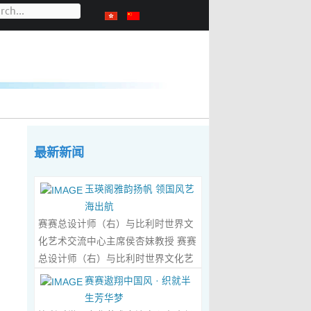
最新新闻
玉瑛阁雅韵扬帆 领国风艺
海出航
赛赛总设计师（右）与比利时世界文
化艺术交流中心主席侯杏妹教授 赛赛
总设计师（右）与比利时世界文化艺
术交流中心主席侯杏妹教授及其题词
赛赛遨翔中国风 · 织就半
合影留念 ‍ 赛赛/文 ‍ 近日有幸与比利时
生芳华梦
籍华裔艺术家陆惟华、侯杏妹夫妇倾