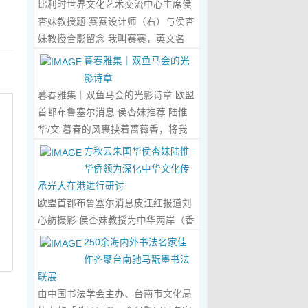
比利时世界文化艺术交流中心主席侯
心晤谈，此番交流没有客套的寒暄，
杏妹教授题 赛赛设计师（右）与侯杏
唯有艺术与文化的深度共鸣，言辞间
妹教授合影留念 我叫赛赛，英文名
尽是两位先生沉淀半生的艺术风骨与
Elin，生于湖南邵东的乡野村落，如
暮春雅集｜双鱼马会的光
赤诚的文化情怀，畅谈过后，内心满
今扎根东莞，在服装与设计的领域
影诗章
是深切的感念与久久不散的触动，更
里，书写着属于自己的人生篇章。 我
暮春雅集｜双鱼马会的光影诗章 欧盟
让我对国风服饰的创作之路，有了全
的童年，是被墨香与书卷包裹的时
首都布鲁塞尔消息 侯杏妹推荐 陆惟
新的认知与坚守。...
Read More...
光。外公是当地颇负盛名的国画爱好
华/文 暮春的风裹挟着蔷薇香，将我
者，更是深耕杏坛数十载的资深教
们引入香港双鱼河马会的湖光画卷
方秋云朱国华侯杏妹陆惟
师、老校长，他的一生，一半是教书
中。叶庆良博士、陆惟华博士、侯杏
华侨领为深化中华文化传
育人的赤诚，一半是笔墨丹青的风
妹教授与廖国玲小姐同游于此，在水
承光大在港进行研讨
雅。记忆里，外公的书桌总铺着宣
墨烟岚与艺术雅趣间，共赴一场关于
欧盟首都布鲁塞尔消息皮江红报道刘
纸，狼毫笔起落间，山水花鸟跃然纸
时光的慢调叙事。 墨韵凝香：方寸亭
心舫摄影 侯杏妹教授为中华两岸（香
上，窗外的田园炊烟、山间流云，都
间的思想流觞 小亭四面环绿，檐角悬
港）文创观光协会题词致贺 2023年5
250余海内外书法名家佳
成了他笔下的景致。我总蹲在桌旁静
着的灯串尚未苏醒，却被攀援的藤蔓
月2日上午，比利时美术家协会主席
作齐聚台南驰马翫墨书法
静凝望，看墨色在纸上晕染开深浅层
织成了碎金帘幕。牙医博士叶庆良的
陆惟华博士，比利时世界文化艺术交
联展
次，看线条勾勒出世间万物，那些灵
书法汇报在此流淌，如古琴拨弦——
流中心主席、香港国际文化艺术联会
由中国书法学会主办、台南市文化局
动的笔触、雅致的构图，悄无声息地
他从仓颉造字的鸿蒙传说讲起，指尖
会长侯杏妹教授应中华两岸（香港）