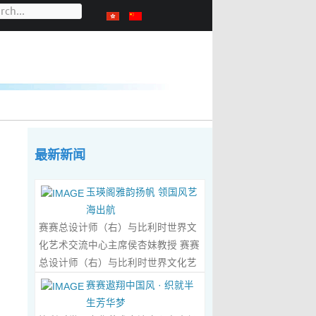
最新新闻
玉瑛阁雅韵扬帆 领国风艺
海出航
赛赛总设计师（右）与比利时世界文
化艺术交流中心主席侯杏妹教授 赛赛
总设计师（右）与比利时世界文化艺
术交流中心主席侯杏妹教授及其题词
赛赛遨翔中国风 · 织就半
合影留念 ‍ 赛赛/文 ‍ 近日有幸与比利时
生芳华梦
籍华裔艺术家陆惟华、侯杏妹夫妇倾