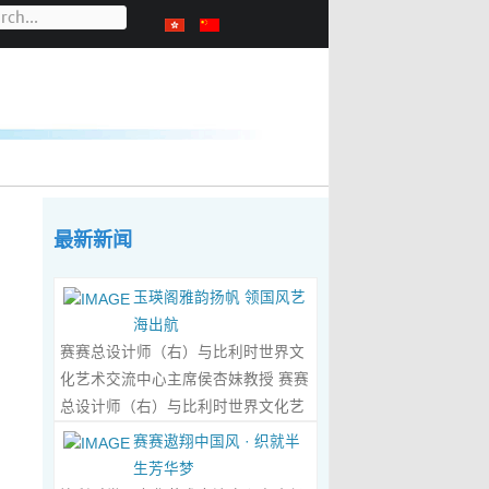
最新新闻
玉瑛阁雅韵扬帆 领国风艺
海出航
赛赛总设计师（右）与比利时世界文
化艺术交流中心主席侯杏妹教授 赛赛
总设计师（右）与比利时世界文化艺
术交流中心主席侯杏妹教授及其题词
赛赛遨翔中国风 · 织就半
合影留念 ‍ 赛赛/文 ‍ 近日有幸与比利时
生芳华梦
籍华裔艺术家陆惟华、侯杏妹夫妇倾