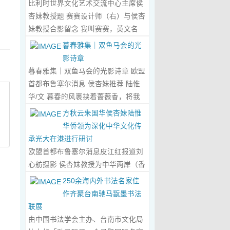
比利时世界文化艺术交流中心主席侯
心晤谈，此番交流没有客套的寒暄，
杏妹教授题 赛赛设计师（右）与侯杏
唯有艺术与文化的深度共鸣，言辞间
妹教授合影留念 我叫赛赛，英文名
尽是两位先生沉淀半生的艺术风骨与
Elin，生于湖南邵东的乡野村落，如
暮春雅集｜双鱼马会的光
赤诚的文化情怀，畅谈过后，内心满
今扎根东莞，在服装与设计的领域
影诗章
是深切的感念与久久不散的触动，更
里，书写着属于自己的人生篇章。 我
暮春雅集｜双鱼马会的光影诗章 欧盟
让我对国风服饰的创作之路，有了全
的童年，是被墨香与书卷包裹的时
首都布鲁塞尔消息 侯杏妹推荐 陆惟
新的认知与坚守。...
Read More...
光。外公是当地颇负盛名的国画爱好
华/文 暮春的风裹挟着蔷薇香，将我
者，更是深耕杏坛数十载的资深教
们引入香港双鱼河马会的湖光画卷
方秋云朱国华侯杏妹陆惟
师、老校长，他的一生，一半是教书
中。叶庆良博士、陆惟华博士、侯杏
华侨领为深化中华文化传
育人的赤诚，一半是笔墨丹青的风
妹教授与廖国玲小姐同游于此，在水
承光大在港进行研讨
雅。记忆里，外公的书桌总铺着宣
墨烟岚与艺术雅趣间，共赴一场关于
欧盟首都布鲁塞尔消息皮江红报道刘
纸，狼毫笔起落间，山水花鸟跃然纸
时光的慢调叙事。 墨韵凝香：方寸亭
心舫摄影 侯杏妹教授为中华两岸（香
上，窗外的田园炊烟、山间流云，都
间的思想流觞 小亭四面环绿，檐角悬
港）文创观光协会题词致贺 2023年5
250余海内外书法名家佳
成了他笔下的景致。我总蹲在桌旁静
着的灯串尚未苏醒，却被攀援的藤蔓
月2日上午，比利时美术家协会主席
作齐聚台南驰马翫墨书法
静凝望，看墨色在纸上晕染开深浅层
织成了碎金帘幕。牙医博士叶庆良的
陆惟华博士，比利时世界文化艺术交
联展
次，看线条勾勒出世间万物，那些灵
书法汇报在此流淌，如古琴拨弦——
流中心主席、香港国际文化艺术联会
由中国书法学会主办、台南市文化局
动的笔触、雅致的构图，悄无声息地
他从仓颉造字的鸿蒙传说讲起，指尖
会长侯杏妹教授应中华两岸（香港）