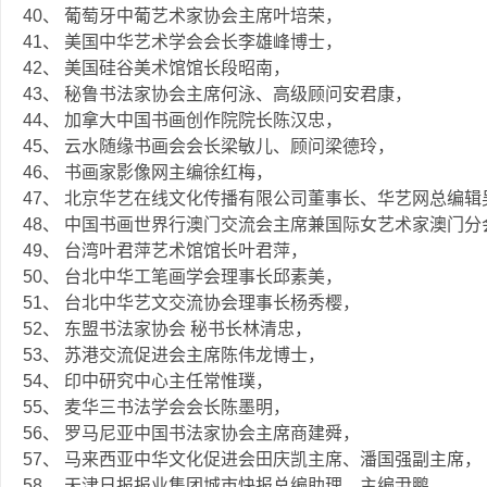
40、 葡萄牙中葡艺术家协会主席叶培荣，
41、 美国中华艺术学会会长李雄峰博士，
42、 美国硅谷美术馆馆长段昭南，
43、 秘鲁书法家协会主席何泳、高级顾问安君康，
44、 加拿大中国书画创作院院长陈汉忠，
45、 云水随缘书画会会长梁敏儿、顾问梁德玲，
46、 书画家影像网主编徐红梅，
47、 北京华艺在线文化传播有限公司董事长、华艺网总编
48、 中国书画世界行澳门交流会主席兼国际女艺术家澳门
49、 台湾叶君萍艺术馆馆长叶君萍，
50、 台北中华工笔画学会理事长邱素美，
51、 台北中华艺文交流协会理事长杨秀樱，
52、 东盟书法家协会 秘书长林清忠，
53、 苏港交流促进会主席陈伟龙博士，
54、 印中研究中心主任常惟璞，
55、 麦华三书法学会会长陈墨明，
56、 罗马尼亚中国书法家协会主席商建舜，
57、 马来西亚中华文化促进会田庆凯主席、潘国强副主席，
58、 天津日报报业集团城市快报总编助理、主编尹鹏，