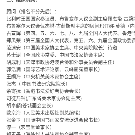
顾问（排名不分先后）：
比利时王国国家参议员、布鲁塞尔大议会副主席佩杰塔·古蔚
布鲁塞尔大议会佩杰塔·古蔚斯副主席的顾问玛汀娜·莫德（
古宣辉（第四、五、六、七、八、九届全国人大代表、香港
郑凤荣（第三届全国人大代表，第五、六、九届全国政协委
范迪安（中国美术家协会主席、中央美院院长）待邀
苏士澍（全国政协常委、中国书法家协会主席）
胡成利（天津市政协港澳台侨和外事委员会副主任）
郭浩满（国际艺术评论家、云峰画苑董事长）
王阔海（中央机关美术家协会主席）
张杰（ 中国书法研究院院长）
余寄抚（香港书法爱好者协会会长）
司徒乃钟(广东省美术家协会副主席)
胡卓麟(苍城画会会长)
欧京海（人民美术出版社副总编辑）
张金卫（国际中国书画家交流促进会秘书长）
淳一（宏宝堂董事长）
胡素丹（海外华人书法家协会辅导主席）