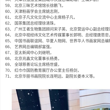
59、 北京三昧艺术馆馆长徐鹏飞，
60、 天津粉画学会主席姚志刚，
61、 北京子凡文化交流中心主席杨子凡，
62、 国茶集团总经理徐清珠，
63、 广州王者生物集团顾问宋子英、北京营运中心副总经理
64、 北京中视经纬文化艺术传媒董事长郭明、总经理唐思忠
65、 中国书画联谊网、华夏人物网、世界华人书画家网总编
66、 艺界网总编辑郝富强，
67、 亚太新闻中心刘继明，
68、 北京兆鑫文化董事长杨勇，
69、 全球慈善论坛主席杨世盛，
70、 红巾巾国防教育展厅办公室主任杨剑，
71、 北京华丽书画院院长连明远、副院长娄本义等。