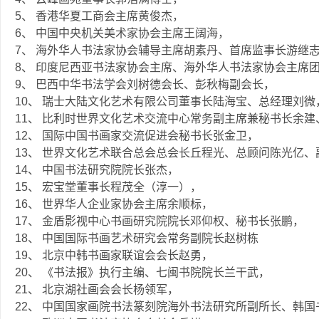
5、 香港华夏工商会主席黄俊杰，
6、 中国中央机关美术家协会主席王阔海，
7、 海外华人书法家协会辅导主席胡素丹、首席监事长游继
8、 印度尼西亚书法家协会主席、海外华人书法家协会主席
9、 巴西中华书法学会刘树德会长、彭秋梅副会长，
10、 瑞士大陆文化艺术有限公司董事长陆海宝、总经理刘微
11、 比利时世界文化艺术交流中心常务副主席兼秘书长余
12、 国际中国书画家交流促进会秘书长张金卫，
13、 世界文化艺术联合总会总会长丘程光、总顾问陈光亿
14、 中国书法研究院院长张杰，
15、 宏宝堂董事长程茂全（淳一），
16、 世界华人企业家协会主席余顺标，
17、 金盾影视中心书画研究院院长邓仰权、秘书长张鹏，
18、 中国国际书画艺术研究会常务副院长赵树栋
19、 北京中韩书画家联谊会会长赵勇，
20、 《书法报》执行主编、七闽书院院长兰干武，
21、 北京湖社画会会长杨领军，
22、 中国国家画院书法篆刻院海外书法研究所副所长、韩