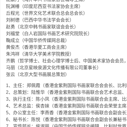
阮渊椿（印度尼西亚书法家协会主席）
丘程光（世界文化艺术联合总会总会长）
刘树德（巴西中华书法学会会长）
赵勇（北京中韩书画家联谊会会长）
刘福堂（白人岩国际书画艺术研究院院长）
鞠成立（中国华侨传媒网总裁）
黄俊杰（香港华夏工商会主席）
朱鸿祥（清华大学美术学院教授）
齐鹏（哲学博士、社会心理学博士后、中国美术家协会会员
马丽（北京星映泉源文化传播有限公司董事长）
张云（北京大型书画展总策划）
1、主任：郑佩霞（香港金紫荆国际书画家联合会会长、比
2、总策划：陆惟华（香港金紫荆国际书画联合会艺术总监
3、执行主任：陈小凤（香港金紫荆国际书画联合会主席、
4、艺术总监：侯杏妹（香港金紫荆国际书画联合会荣誉主
5、办公室主任：李燕香（香港金紫荆国际书画联合会副会长
6、秘书长：陈悦（香港金紫荆国际书画联合会副会长兼秘书
7、宣传部长：侯淑丽（中国华侨传媒网总编辑、比利时世