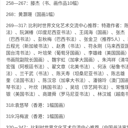
258—267：滕杰（书、画作品10幅）
268：黄灏珊（国画1幅）
269—317: 比利时世界文化艺术交流中心推荐：特邀作者
法）、阮渊椿（印度尼西亚书法）、王阔海（国画）、张杰
（巴西书法）、彭秋梅（巴西书法）、张金卫（推荐5人）
丘程光（新加坡书法）、赵勇（书法）、符永刚（马来西亚
国台湾书法）、叶培荣（葡萄牙国画）、李雄峰（美国国画
书画院副院长国画）、魏宇虹（加拿大国画）、朱鸿祥（清
宏强（阿根廷书法）、翟文章（北美书法）、何泳（秘鲁书
法）、兰干武（书法）、陈天寿（坦桑尼亚书法）、陈志雄
奎（法国书法）、陈汉忠（加拿大书法）、潘锦玲（澳门国
琴书法）、叶欣（韩国书法）、吴培（华艺网书法）、常惟
银（美国书法）、商建舜（罗马尼亚书法）、林汉城（越南
318:袁悠琴（香港：1幅国画）
319:冯梅波（香港：1幅国画）
320－347：比利时世界文化艺术交流中心推荐（中国书法家