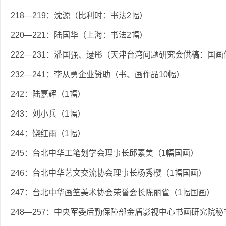
218—219：沈源（比利时：书法2幅）
220—221：陆国华（上海：书法2幅）
222—231：潘国强、逯彤（天津台湾问题研究会供稿：国画
232—241：李从勇企业赞助（书、画作品10幅）
242：陆嘉辉（1幅）
243：刘小兵（1幅）
244：饶红雨（1幅）
245：台北中华工笔划学会理事长邱素美（1幅国画）
246：台北中华艺文交流协会理事长杨秀樱（1幅国画）
247：台北中华画筌美术协会荣誉会长陈丽雀（1幅国画）
248—257：中央军委后勤保障部金盾影视中心书画研究院