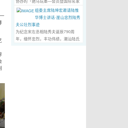
协办的「驰马玩墨—会员暨国际名家
化作我最初的美学启蒙。耳濡目染之
划过甲骨文的象形密码，将东方哲思
文创观光协会会长、江西省旅港同乡
书法联展」，已于2026年5月3日在台
下，我深深爱上了绘画，年少的心
组委主席陆坤宏邀请陆惟
的留白与日本新书法的张力调和成墨
会常务副会长方秋云女士，中华两岸
第一
南新营文化中心盛大开幕。本次展览
里，悄悄埋下了一个成为画家的梦
华博士讲话·崖山忠烈陆秀
色，在宣纸上晕染出“手术刀与毛笔共
（香港）文创观光协会常务副会长、
博
荟萃海内外书法名家佳作约二百五十
想，那份对美与生俱来的向往，对艺
夫公壮烈事迹
舞”的传奇。当他谈及篆隶的古拙如钟
江西省旅港同乡会常务副会长朱国华
件，汇聚台湾近两百位书家，及全球
术纯粹的执着，从此在心底生根发
为纪念宋左丞相陆秀夫诞辰790周
鼎锈迹、草书的狂放似惊鸿掠水，严
先生的邀请，前往参观了贵会会所。
十余国家和地区四十二位国际名家；
芽，成为贯穿我一生的精神底色。...
年，缅怀忠烈，丰功伟绩，潮汕陆氏
谨的学术脉络里忽然漫出诗意：“医学
艺
活动中，方秋云会长、朱国华常务副
盛会当日，两百余位参展艺术家与各
Read More...
宗亲联谊会、潮汕陆秀夫历史文化研
，
是解剖生命的精密，书法是重构灵魂
会长向陆惟华博士、侯杏妹教授详细
界嘉宾莅临现场，充分彰显书法艺术
究院于2026年4月1日在广东省潮州市
界
的浪漫。”众人静坐听风，看他眼中闪
介绍了江西省旅港同乡会，在建会70
跨越地域、融通古今、多元共生的独
意溪临江酒店举办“纪念宋左丞相陆秀
会
烁的星子，原是艺术与科学在灵魂深
多年来的光辉历程；也介绍了，在新
特人文魅力。 台南市政府副市长叶泽
夫诞辰790周年大会”，出席专家学者
副
处的共鸣。 舌尖行旅：环球风味的味
时代的发展中，成立中华两岸（香
山于开幕式上致词时表示，感谢中国
700余人，其中有： 1、研讨会组委
蕾协奏...
Read More...
港）文创观光协会的使命，得到了与
书法学会将此被视为年度最具代表性
会主席陆坤宏先生， 2、潮州市政协
江西“姻缘极深”的陆博士和侯教授的
的书法大展在台南市做展出，更有多
原副主席、现潮州市关工委陈耿之主
高度赞赏。 会晤中，着重探讨了文
达250件且涵盖台湾与国际书家在共
任， 3、潮州市陆秀夫历史文化研究
创、宏扬中华文明，讲好中国故事的
襄盛举下所提供展出与交流的重要作
会永远名誉会长陆章明先生， 4、汕
任务；观光祖国大好山河之美，增强
品，不仅带给观者宽广且多元欣赏的
头市原副厅级干部，潮州市陆秀夫历
赤子情怀的必要性。...
Read More...
视野，更能展现文化提升的精萃，让
史文化研究会总顾问陈瑞和先生，
此活动具有正面能量与意义。叶泽山
5、潮州市老干部大学讲师、潮州市