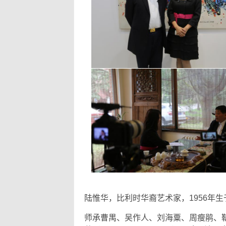
陆惟华，比利时华裔艺术家，1956年
师承曹禺、吴作人、刘海粟、周瘦鹃、靳