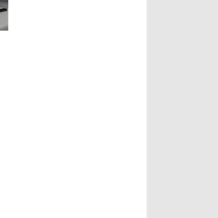
副市长指出，书法最动人之处，除了
文史专家唐学武先生， 6、比利时美
形式表达，也具有丰沛的情境，每一
术家协会主席陆惟华博士， 7、比利
笔要有气度，每一画更具气韵，更说
时世界文化艺术交流中心主席侯杏妹
明了书法已不再是传统艺术，笔墨起
教授， 8、牒谱专家陆才森先生，
落都是情感表现，书法更可说是最能
9、全国劳动模范、盐城市陆氏忠烈
直接表达情感的艺术。...
Read
堂宗亲会陆留伯会长， 10、深圳陆氏
More...
宗亲理事会陆锦明会长， 11、牒谱专
家、盐城陆氏忠烈堂宗亲会陆文鹏名
誉会长， 12、盐城陆氏忠烈堂宗亲会
陆立秋常务副会长， 13、广西钦陆电
力集团有限公司陆廷军董事长，...
Read More...