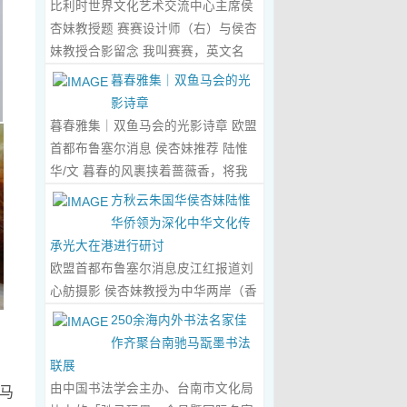
比利时世界文化艺术交流中心主席侯
心晤谈，此番交流没有客套的寒暄，
杏妹教授题 赛赛设计师（右）与侯杏
唯有艺术与文化的深度共鸣，言辞间
妹教授合影留念 我叫赛赛，英文名
尽是两位先生沉淀半生的艺术风骨与
Elin，生于湖南邵东的乡野村落，如
暮春雅集｜双鱼马会的光
赤诚的文化情怀，畅谈过后，内心满
今扎根东莞，在服装与设计的领域
影诗章
是深切的感念与久久不散的触动，更
里，书写着属于自己的人生篇章。 我
暮春雅集｜双鱼马会的光影诗章 欧盟
让我对国风服饰的创作之路，有了全
的童年，是被墨香与书卷包裹的时
首都布鲁塞尔消息 侯杏妹推荐 陆惟
新的认知与坚守。...
Read More...
光。外公是当地颇负盛名的国画爱好
华/文 暮春的风裹挟着蔷薇香，将我
者，更是深耕杏坛数十载的资深教
们引入香港双鱼河马会的湖光画卷
方秋云朱国华侯杏妹陆惟
师、老校长，他的一生，一半是教书
中。叶庆良博士、陆惟华博士、侯杏
华侨领为深化中华文化传
育人的赤诚，一半是笔墨丹青的风
妹教授与廖国玲小姐同游于此，在水
承光大在港进行研讨
雅。记忆里，外公的书桌总铺着宣
墨烟岚与艺术雅趣间，共赴一场关于
欧盟首都布鲁塞尔消息皮江红报道刘
纸，狼毫笔起落间，山水花鸟跃然纸
时光的慢调叙事。 墨韵凝香：方寸亭
心舫摄影 侯杏妹教授为中华两岸（香
上，窗外的田园炊烟、山间流云，都
间的思想流觞 小亭四面环绿，檐角悬
港）文创观光协会题词致贺 2023年5
250余海内外书法名家佳
成了他笔下的景致。我总蹲在桌旁静
着的灯串尚未苏醒，却被攀援的藤蔓
月2日上午，比利时美术家协会主席
作齐聚台南驰马翫墨书法
静凝望，看墨色在纸上晕染开深浅层
织成了碎金帘幕。牙医博士叶庆良的
陆惟华博士，比利时世界文化艺术交
联展
次，看线条勾勒出世间万物，那些灵
书法汇报在此流淌，如古琴拨弦——
流中心主席、香港国际文化艺术联会
由中国书法学会主办、台南市文化局
马
动的笔触、雅致的构图，悄无声息地
他从仓颉造字的鸿蒙传说讲起，指尖
会长侯杏妹教授应中华两岸（香港）