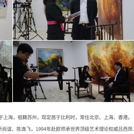
生于上海，祖籍苏州，现定居于比利时，常住北京、上海、香港。
尚谊、陈逸飞，1994年赴欧师承世界顶级艺术理论权威吕西昂.