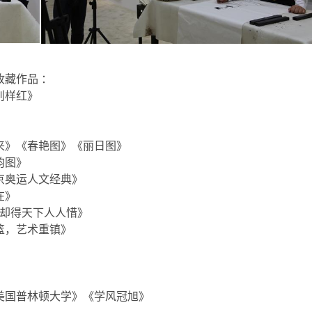
藏作品 ：
别样红》
来》《春艳图》《丽日图》
韵图》
京奥运人文经典》
在》
纸却得天下人人惜》
篮，艺术重镇》
》
》
美国普林顿大学》《学风冠旭》