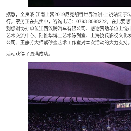
据悉，全良液·江南上酱2019尼克胡哲世界巡讲·上饶站定于5
行。票务正在热卖中，咨询电话：0793-8088222，在
别感谢协办单位江西汉腾汽车有限公司、感谢赞助单位上饶
艺术交流中心、陆惟华博士艺术陈列室、上海饶氏影视文化
公司、王静芳大师紫砂壶艺术工作室对本次活动的大力支持
活动获得了圆满成功。