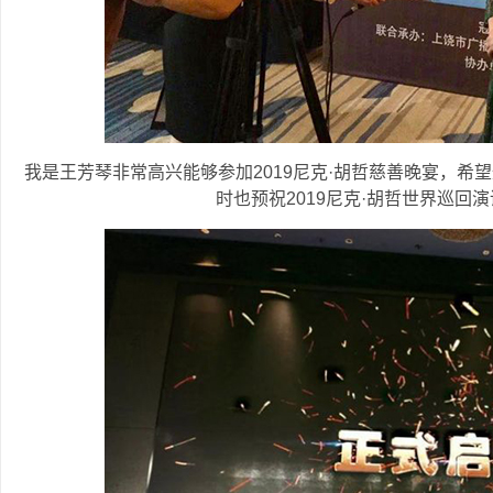
我是王芳琴非常高兴能够参加2019尼克·胡哲慈善晚宴，希
时也预祝2019尼克·胡哲世界巡回