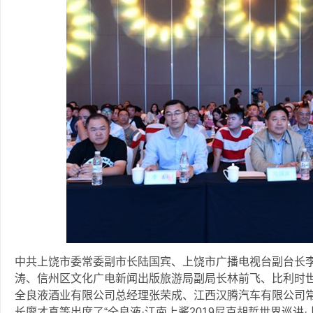
中共上饶市委常委副市长陆国宾、上饶市广播电视台副台长
涛、信州区文化广电新闻出版旅游局副局长林前飞、比利时
全良液酒业有限公司总经理张荣成、江西汉腾汽车有限公司
长廖才真等出席了“全良液·江南上酱2019尼克胡哲世界巡讲·