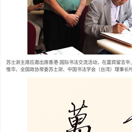
苏士澍主席应邀出席香港·国际书法交流活动，在嘉宾留言夲
惟华、全国政协常委苏士澍、中国书法学会（台湾）理事长