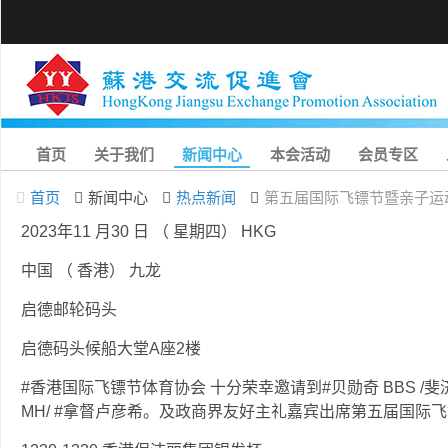
首页
关于我们
新闻中心
本会活动
会员专区
首页
新闻中心
热点新闻
第五届国际飞镖节暨亲子运
2023年11 月30 日 （ 星期四） HKG
中国 （ 香港） 九龙
启德邮轮码头
启德码头候船大堂A座2楼
#香港国际飞镖节体育协会 十分荣幸邀请到#贝勋奇 BBS /斐济
MH/ #拿督卢彦希。及政商界友好主礼嘉宾出席第五届国际