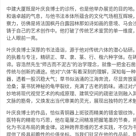
中建大厦既是叶庆良博士的诊所，也是他举办展览的目的地
和谐卓越的气息，与他书法本体所蕴含的文化气场相互辉映
察力，彷佛是将法国枫丹白露园林那如诗如画的意境、马会
铸于自己的艺术创作中。他打破了传统艺术鉴赏的单一维度
让人眼前一亮。
叶庆良博士深厚的书法造诣，源于他对传统六体的潜心钻研
的执着与专注，精研正、草、隶、篆、行、楷六种字体。在
谛。容浩然先生“师古而不泥古”的治学理念，就像一把金石
传统与创新的通途。他对“六体”有着深刻的理解，深知每一
器，透着一股沉稳大气；草书似汹涌的江海奔流，尽显奔放
沧桑；篆书犹神秘的龟甲裂纹，充满了古老的韵味。通过对
妙地将现代视觉艺术的构成原理、建筑空间的疏密法则融入
文脉的筋骨，又焕发出当代审美的灵光，展现出独特的艺术
叶庆良博士的作品，恰似青铜器上斑驳而精美的错金银纹饰
医特有的精密与巧思，他在毫厘之间精准把握笔墨的节奏，
化为书法布局的黄金律。这种跨界思维的艺术实践，不仅为
提供了极具前瞻性的价值坐标。当我们驻足在他的作品前，