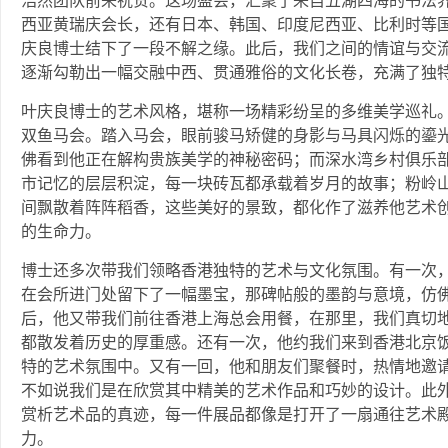
浩然团队前来祝贺。这场盛会，汇聚了来自五湖四海的书法
西亚黄瑞庆会长，还有日本、韩国、印度尼西亚、比利时等
庆良博士结下了一段不解之缘。此后，我们之间的情谊与交
逐渐勾勒出一幅交融中西、贯通雅俗的文化长卷，充满了独
叶庆良博士的艺术风格，堪称一场精彩纷呈的多维美学巡礼
双鱼马会。踏入马会，眼前骏马矫健的身影与马具闪烁的鎏
佛看到他正在解构贵族美学的神秘密码；而深水湾乡村俱乐
市记忆的层层积淀，每一块砖瓦都承载着岁月的故事；粉岭
间飘散着阵阵稻香，这些美好的景致，都化作了滋养他艺术
的生命力。
博士还多次带我们领略香港独特的艺术与文化氛围。有一次
在会所进门处留下了一幅墨宝，那碑帖般的墨韵与意境，仿
后，他又带我们前往香港上海总会用餐，在那里，我们真切
都散发着历史的厚重感。还有一次，他约我们来到香港北京
特的艺术氛围中。又有一回，他和朋友们聚餐时，热情地邀
不如说我们是在欣赏其中精美的艺术作品和巧妙的设计。此
赏析艺术品的真迹，每一件展品都像是打开了一扇通往艺术
力。