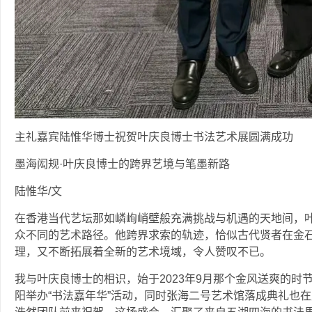
主礼嘉宾陆惟华博士祝贺叶庆良博士书法艺术展圆满成功
墨海闳规·叶庆良博士的跨界艺境与笔墨新路
‍陆惟华/文
在香港当代艺坛那如嶙峋峭壁般充满挑战与机遇的天地间，
众不同的艺术路径。他跨界求索的轨迹，恰似古代贤者在金
理，又不断拓展着全新的艺术境域，令人赞叹不已。
我与叶庆良博士的相识，始于2023年9月那个金风送爽的
阳举办“书法嘉年华”活动，同时张海二号艺术馆落成典礼也