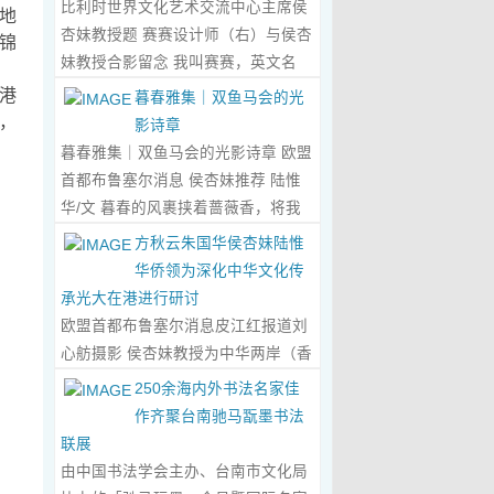
比利时世界文化艺术交流中心主席侯
地
心晤谈，此番交流没有客套的寒暄，
杏妹教授题 赛赛设计师（右）与侯杏
锦
唯有艺术与文化的深度共鸣，言辞间
妹教授合影留念 我叫赛赛，英文名
尽是两位先生沉淀半生的艺术风骨与
Elin，生于湖南邵东的乡野村落，如
港
暮春雅集｜双鱼马会的光
赤诚的文化情怀，畅谈过后，内心满
今扎根东莞，在服装与设计的领域
，
影诗章
是深切的感念与久久不散的触动，更
里，书写着属于自己的人生篇章。 我
暮春雅集｜双鱼马会的光影诗章 欧盟
让我对国风服饰的创作之路，有了全
的童年，是被墨香与书卷包裹的时
首都布鲁塞尔消息 侯杏妹推荐 陆惟
新的认知与坚守。...
Read More...
光。外公是当地颇负盛名的国画爱好
华/文 暮春的风裹挟着蔷薇香，将我
者，更是深耕杏坛数十载的资深教
们引入香港双鱼河马会的湖光画卷
方秋云朱国华侯杏妹陆惟
师、老校长，他的一生，一半是教书
中。叶庆良博士、陆惟华博士、侯杏
华侨领为深化中华文化传
育人的赤诚，一半是笔墨丹青的风
妹教授与廖国玲小姐同游于此，在水
承光大在港进行研讨
雅。记忆里，外公的书桌总铺着宣
墨烟岚与艺术雅趣间，共赴一场关于
欧盟首都布鲁塞尔消息皮江红报道刘
纸，狼毫笔起落间，山水花鸟跃然纸
时光的慢调叙事。 墨韵凝香：方寸亭
心舫摄影 侯杏妹教授为中华两岸（香
上，窗外的田园炊烟、山间流云，都
间的思想流觞 小亭四面环绿，檐角悬
港）文创观光协会题词致贺 2023年5
250余海内外书法名家佳
成了他笔下的景致。我总蹲在桌旁静
着的灯串尚未苏醒，却被攀援的藤蔓
月2日上午，比利时美术家协会主席
作齐聚台南驰马翫墨书法
静凝望，看墨色在纸上晕染开深浅层
织成了碎金帘幕。牙医博士叶庆良的
陆惟华博士，比利时世界文化艺术交
联展
次，看线条勾勒出世间万物，那些灵
书法汇报在此流淌，如古琴拨弦——
流中心主席、香港国际文化艺术联会
由中国书法学会主办、台南市文化局
动的笔触、雅致的构图，悄无声息地
他从仓颉造字的鸿蒙传说讲起，指尖
会长侯杏妹教授应中华两岸（香港）