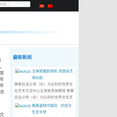
最新新闻
等
。
玉瑛阁雅韵扬帆 领国风艺
室
海出航
年
赛赛总设计师（右）与比利时世界文
年
化艺术交流中心主席侯杏妹教授 赛赛
流
总设计师（右）与比利时世界文化艺
术交流中心主席侯杏妹教授及其题词
赛赛遨翔中国风 · 织就半
合影留念 ‍ 赛赛/文 ‍ 近日有幸与比利时
生芳华梦
交
籍华裔艺术家陆惟华、侯杏妹夫妇倾