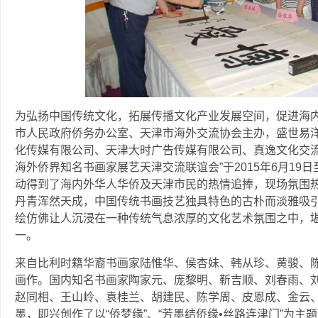
为弘扬中国传统文化，拓展传播文化产业发展空间，促进海
市人民政府侨务办公室、天津市海外交流协会主办，盛世易洋(
化传媒有限公司、天津大时广告传媒有限公司、真逸文化交流
海外侨界知名书画家展艺天津交流联谊会”于2015年6月19
动得到了海内外华人华侨及天津市民的热情追捧，现场氛围
丹青浑然天成，中国传统书画技艺独具特色的古朴而淡雅吸
绘仿佛让人沉浸在一种传统气息浓厚的文化艺术氛围之中，
一。
来自比利时籍华裔书画家陆惟华、侯杏妹、韩从珍、黄骏、
画作。国内知名书画家陶家元、庞黎明、靳吉顺、刘春雨、
赵同相、王山岭、袁桂兰、胡建民、陈学周、皮恩成、金云
墨，即兴创作了以“侨梦缘”、“芳墨结侨缘•丝路连津门”为