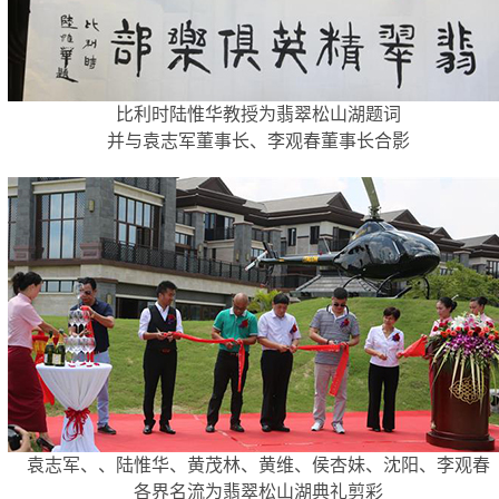
比利时陆惟华教授为翡翠松山湖题词
并与袁志军董事长、李观春董事长合影
袁志军、、陆惟华、黄茂林、黄维、侯杏妹、沈阳、李观春
各界名流为翡翠松山湖典礼剪彩