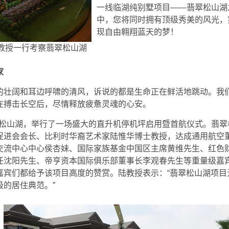
一线临湖纯别墅项目——翡翠松山湖
中，您将同时拥有顶级秀美的风光，
现自由翱翔蓝天的梦！
教授一行考察翡翠松山湖
家
的壮阔和耳边呼啸的清风，诉说的都是生命正在鲜活地跳动。我
在搏击长空后，尽情释放疲惫灵魂的心安。
翠松山湖，举行了一场盛大的直升机停机坪启用暨首航仪式。翡翠
促进会会长、比利时华裔艺术家陆惟华博士教授，达成通用航空
交流中心中心侯杏妹、国际家族基金中国区主席黄维先生、红色
任沈阳先生、帝亨资本国际俱乐部董事长李观春先生等重量级嘉
嘉宾们都给予该项目高度的赞赏。陆教授表示：“翡翠松山湖项目
的居住典范。”