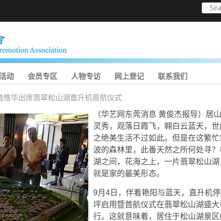
活动
会员专区
人物专访
网上登记
联系我们
陆惟华出席翡翠松山湖直升机首航仪式
（华艺网东莞消息 黄俊杰报导）居
灵秀，观落日霞飞，翱白云蓝天，世
之绝美生活不过如此。但是在这繁忙
波的森林里，此番天然之所何处寻？
湖之间，花海之上，一片翡翠松山湖
就是家的最美形态。
9月4日，伴着艳阳与蓝天，直升机停
坪启用暨首航仪式在翡翠松山湖盛大
行。这就意味着，居住于松山湖景区