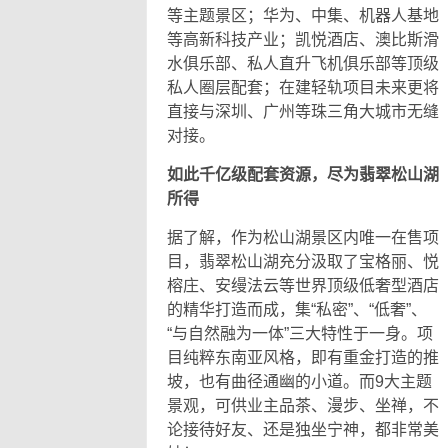
等主题景区；华为、中集、机器人基地
等高新科技产业；凯悦酒店、澳比斯滑
水俱乐部、私人直升飞机俱乐部等顶级
私人圈层配套；在建轻轨项目未来更将
直接与深圳、广州等珠三角大城市无缝
对接。
如此千亿级配套资源，尽为翡翠松山湖
所得
据了解，作为松山湖景区内唯一在售项
目，翡翠松山湖充分汲取了宝格丽、悦
榕庄、安缦法云等世界顶级低奢型酒店
的精华打造而成，集“私密”、“低奢”、
“与自然融为一体”三大特性于一身。项
目纯粹东南亚风格，即有重金打造的推
坡，也有曲径通幽的小道。而9大主题
景观，可供业主品茶、漫步、坐禅，不
论接待好友、还是独坐宁神，都非常美