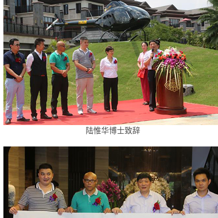
陆惟华博士致辞