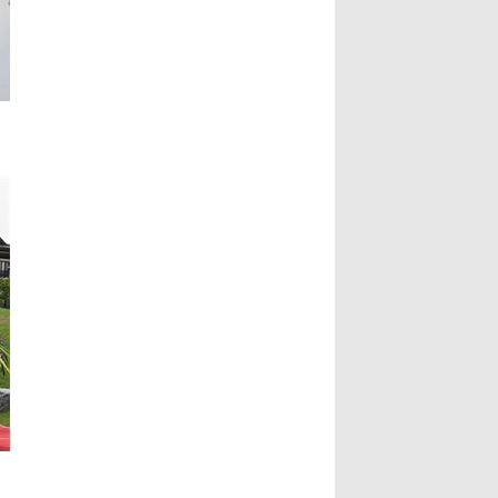
副市长指出，书法最动人之处，除了
文史专家唐学武先生， 6、比利时美
形式表达，也具有丰沛的情境，每一
术家协会主席陆惟华博士， 7、比利
笔要有气度，每一画更具气韵，更说
时世界文化艺术交流中心主席侯杏妹
明了书法已不再是传统艺术，笔墨起
教授， 8、牒谱专家陆才森先生，
落都是情感表现，书法更可说是最能
9、全国劳动模范、盐城市陆氏忠烈
直接表达情感的艺术。...
Read
堂宗亲会陆留伯会长， 10、深圳陆氏
More...
宗亲理事会陆锦明会长， 11、牒谱专
家、盐城陆氏忠烈堂宗亲会陆文鹏名
誉会长， 12、盐城陆氏忠烈堂宗亲会
陆立秋常务副会长， 13、广西钦陆电
力集团有限公司陆廷军董事长，...
Read More...