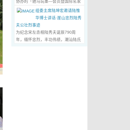
协办的「驰马玩墨—会员暨国际名家
化作我最初的美学启蒙。耳濡目染之
划过甲骨文的象形密码，将东方哲思
文创观光协会会长、江西省旅港同乡
书法联展」，已于2026年5月3日在台
下，我深深爱上了绘画，年少的心
组委主席陆坤宏邀请陆惟
的留白与日本新书法的张力调和成墨
会常务副会长方秋云女士，中华两岸
南新营文化中心盛大开幕。本次展览
里，悄悄埋下了一个成为画家的梦
华博士讲话·崖山忠烈陆秀
色，在宣纸上晕染出“手术刀与毛笔共
（香港）文创观光协会常务副会长、
荟萃海内外书法名家佳作约二百五十
想，那份对美与生俱来的向往，对艺
夫公壮烈事迹
舞”的传奇。当他谈及篆隶的古拙如钟
江西省旅港同乡会常务副会长朱国华
件，汇聚台湾近两百位书家，及全球
术纯粹的执着，从此在心底生根发
为纪念宋左丞相陆秀夫诞辰790周
鼎锈迹、草书的狂放似惊鸿掠水，严
先生的邀请，前往参观了贵会会所。
十余国家和地区四十二位国际名家；
芽，成为贯穿我一生的精神底色。...
年，缅怀忠烈，丰功伟绩，潮汕陆氏
谨的学术脉络里忽然漫出诗意：“医学
活动中，方秋云会长、朱国华常务副
盛会当日，两百余位参展艺术家与各
Read More...
宗亲联谊会、潮汕陆秀夫历史文化研
是解剖生命的精密，书法是重构灵魂
会长向陆惟华博士、侯杏妹教授详细
界嘉宾莅临现场，充分彰显书法艺术
究院于2026年4月1日在广东省潮州市
的浪漫。”众人静坐听风，看他眼中闪
介绍了江西省旅港同乡会，在建会70
跨越地域、融通古今、多元共生的独
意溪临江酒店举办“纪念宋左丞相陆秀
烁的星子，原是艺术与科学在灵魂深
多年来的光辉历程；也介绍了，在新
特人文魅力。 台南市政府副市长叶泽
夫诞辰790周年大会”，出席专家学者
处的共鸣。 舌尖行旅：环球风味的味
时代的发展中，成立中华两岸（香
山于开幕式上致词时表示，感谢中国
700余人，其中有： 1、研讨会组委
蕾协奏...
Read More...
港）文创观光协会的使命，得到了与
书法学会将此被视为年度最具代表性
会主席陆坤宏先生， 2、潮州市政协
江西“姻缘极深”的陆博士和侯教授的
的书法大展在台南市做展出，更有多
原副主席、现潮州市关工委陈耿之主
高度赞赏。 会晤中，着重探讨了文
达250件且涵盖台湾与国际书家在共
任， 3、潮州市陆秀夫历史文化研究
创、宏扬中华文明，讲好中国故事的
襄盛举下所提供展出与交流的重要作
会永远名誉会长陆章明先生， 4、汕
任务；观光祖国大好山河之美，增强
品，不仅带给观者宽广且多元欣赏的
头市原副厅级干部，潮州市陆秀夫历
赤子情怀的必要性。...
Read More...
视野，更能展现文化提升的精萃，让
史文化研究会总顾问陈瑞和先生，
此活动具有正面能量与意义。叶泽山
5、潮州市老干部大学讲师、潮州市