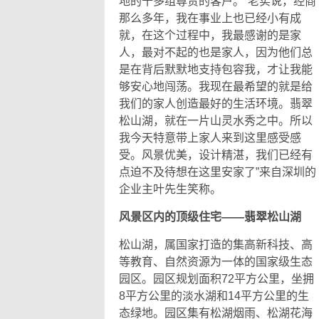
地的十多组尊贵的客户。“老实说，经商
那么多年，我在事业上也已经小有成
就，在这个过程中，我最感谢的是家
人，最对不起的也是家人，因为他们总
是在背后默默地支持包容我，才让我能
够安心地闯荡。我现在最希望的就是给
我们的家人创造最好的生活环境。翡翠
松山湖，就在一片山灵水秀之中。所以
我今天特意带上家人来到这里感受感
受。风景优美，设计精湛，我们已经有
点迫不及待想在这里安家了”来自深圳的
企业主叶先生笑称。
风景区内的顶级住宅——翡翠松山湖
松山湖，属国家打造的集高新科技、高
等教育、自然资源为一体的国家级生态
园区。园区规划面积72平方公里，坐拥
8平方公里的淡水湖和14平方公里的生
态绿地。园区集有松湖烟雨、松湖花海