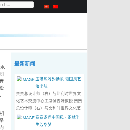
最新新闻
山水
间
玉瑛阁雅韵扬帆 领国风艺
奔
海出航
松
赛赛总设计师（右）与比利时世界文
，
化艺术交流中心主席侯杏妹教授 赛赛
总设计师（右）与比利时世界文化艺
机
术交流中心主席侯杏妹教授及其题词
赛赛遨翔中国风 · 织就半
举
合影留念 ‍ 赛赛/文 ‍ 近日有幸与比利时
生芳华梦
内
籍华裔艺术家陆惟华、侯杏妹夫妇倾