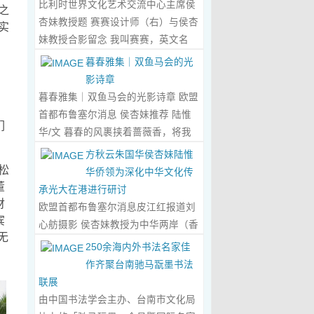
比利时世界文化艺术交流中心主席侯
之
心晤谈，此番交流没有客套的寒暄，
杏妹教授题 赛赛设计师（右）与侯杏
实
唯有艺术与文化的深度共鸣，言辞间
妹教授合影留念 我叫赛赛，英文名
尽是两位先生沉淀半生的艺术风骨与
Elin，生于湖南邵东的乡野村落，如
暮春雅集｜双鱼马会的光
赤诚的文化情怀，畅谈过后，内心满
今扎根东莞，在服装与设计的领域
影诗章
是深切的感念与久久不散的触动，更
里，书写着属于自己的人生篇章。 我
暮春雅集｜双鱼马会的光影诗章 欧盟
让我对国风服饰的创作之路，有了全
的童年，是被墨香与书卷包裹的时
首都布鲁塞尔消息 侯杏妹推荐 陆惟
新的认知与坚守。...
Read More...
们
光。外公是当地颇负盛名的国画爱好
华/文 暮春的风裹挟着蔷薇香，将我
者，更是深耕杏坛数十载的资深教
们引入香港双鱼河马会的湖光画卷
方秋云朱国华侯杏妹陆惟
师、老校长，他的一生，一半是教书
中。叶庆良博士、陆惟华博士、侯杏
松
华侨领为深化中华文化传
育人的赤诚，一半是笔墨丹青的风
妹教授与廖国玲小姐同游于此，在水
董
承光大在港进行研讨
雅。记忆里，外公的书桌总铺着宣
墨烟岚与艺术雅趣间，共赴一场关于
财
欧盟首都布鲁塞尔消息皮江红报道刘
纸，狼毫笔起落间，山水花鸟跃然纸
宾
时光的慢调叙事。 墨韵凝香：方寸亭
心舫摄影 侯杏妹教授为中华两岸（香
上，窗外的田园炊烟、山间流云，都
无
间的思想流觞 小亭四面环绿，檐角悬
港）文创观光协会题词致贺 2023年5
250余海内外书法名家佳
成了他笔下的景致。我总蹲在桌旁静
着的灯串尚未苏醒，却被攀援的藤蔓
月2日上午，比利时美术家协会主席
作齐聚台南驰马翫墨书法
静凝望，看墨色在纸上晕染开深浅层
织成了碎金帘幕。牙医博士叶庆良的
陆惟华博士，比利时世界文化艺术交
联展
次，看线条勾勒出世间万物，那些灵
书法汇报在此流淌，如古琴拨弦——
流中心主席、香港国际文化艺术联会
由中国书法学会主办、台南市文化局
动的笔触、雅致的构图，悄无声息地
他从仓颉造字的鸿蒙传说讲起，指尖
会长侯杏妹教授应中华两岸（香港）