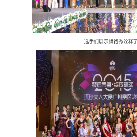
选手们展示旗袍秀诠释