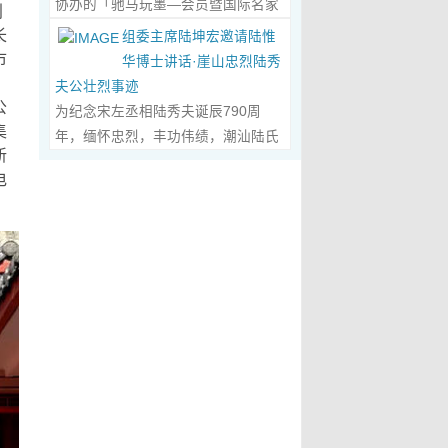
协办的「驰马玩墨—会员暨国际名家
化作我最初的美学启蒙。耳濡目染之
利
划过甲骨文的象形密码，将东方哲思
文创观光协会会长、江西省旅港同乡
书法联展」，已于2026年5月3日在台
下，我深深爱上了绘画，年少的心
长
组委主席陆坤宏邀请陆惟
的留白与日本新书法的张力调和成墨
会常务副会长方秋云女士，中华两岸
南新营文化中心盛大开幕。本次展览
市
里，悄悄埋下了一个成为画家的梦
华博士讲话·崖山忠烈陆秀
色，在宣纸上晕染出“手术刀与毛笔共
（香港）文创观光协会常务副会长、
荟萃海内外书法名家佳作约二百五十
，
想，那份对美与生俱来的向往，对艺
夫公壮烈事迹
舞”的传奇。当他谈及篆隶的古拙如钟
江西省旅港同乡会常务副会长朱国华
件，汇聚台湾近两百位书家，及全球
公
术纯粹的执着，从此在心底生根发
为纪念宋左丞相陆秀夫诞辰790周
鼎锈迹、草书的狂放似惊鸿掠水，严
先生的邀请，前往参观了贵会会所。
十余国家和地区四十二位国际名家；
集
芽，成为贯穿我一生的精神底色。...
年，缅怀忠烈，丰功伟绩，潮汕陆氏
谨的学术脉络里忽然漫出诗意：“医学
活动中，方秋云会长、朱国华常务副
新
盛会当日，两百余位参展艺术家与各
Read More...
宗亲联谊会、潮汕陆秀夫历史文化研
是解剖生命的精密，书法是重构灵魂
会长向陆惟华博士、侯杏妹教授详细
电
界嘉宾莅临现场，充分彰显书法艺术
究院于2026年4月1日在广东省潮州市
的浪漫。”众人静坐听风，看他眼中闪
介绍了江西省旅港同乡会，在建会70
跨越地域、融通古今、多元共生的独
意溪临江酒店举办“纪念宋左丞相陆秀
烁的星子，原是艺术与科学在灵魂深
多年来的光辉历程；也介绍了，在新
特人文魅力。 台南市政府副市长叶泽
夫诞辰790周年大会”，出席专家学者
处的共鸣。 舌尖行旅：环球风味的味
时代的发展中，成立中华两岸（香
山于开幕式上致词时表示，感谢中国
700余人，其中有： 1、研讨会组委
蕾协奏...
Read More...
港）文创观光协会的使命，得到了与
书法学会将此被视为年度最具代表性
会主席陆坤宏先生， 2、潮州市政协
江西“姻缘极深”的陆博士和侯教授的
的书法大展在台南市做展出，更有多
原副主席、现潮州市关工委陈耿之主
高度赞赏。 会晤中，着重探讨了文
达250件且涵盖台湾与国际书家在共
任， 3、潮州市陆秀夫历史文化研究
创、宏扬中华文明，讲好中国故事的
襄盛举下所提供展出与交流的重要作
会永远名誉会长陆章明先生， 4、汕
任务；观光祖国大好山河之美，增强
品，不仅带给观者宽广且多元欣赏的
头市原副厅级干部，潮州市陆秀夫历
赤子情怀的必要性。...
Read More...
视野，更能展现文化提升的精萃，让
史文化研究会总顾问陈瑞和先生，
此活动具有正面能量与意义。叶泽山
5、潮州市老干部大学讲师、潮州市