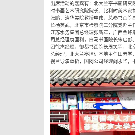
出席活动的嘉宾有：北大兰亭书画研究院
时书画艺术研究院院长、比利时美术家
张鹏，清华美院教授申伟，总参书画院
长杨英武，北京市检察院二分院党办主
江苏水务集团总经理张新年，广西金蜂
司总经理袁国利，白马书画院长朱启彭
团徐杰经理，御都书画院长周笑羽，北
总经理，北大兰亭培训基地主任田素学
视台导演蓝韬，国网公司经理阚永华，