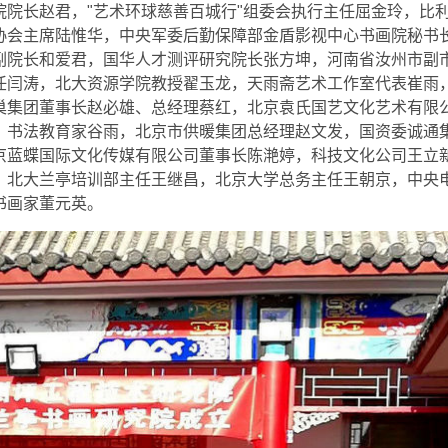
院长赵君，"艺术环球慈善百城行"组委会执行主任屈金玲，比
协会主席陆惟华，中央军委后勤保障部金盾影视中心书画院秘书
副院长和爱君，国华人才测评研究院长张方坤，河南省汝州市副
任闫涛，北大资源学院教授翟玉龙，天雨斋艺术工作室代表崔雨
巢集团董事长赵必雄、总经理蔡红，北京袁氏国艺文化艺术有限
、书法教育家谷雨，北京市供暖集团总经理赵文发，国资委诚通
京蓝蝶国际文化传媒有限公司董事长陈滟婷，科技文化公司王立
，北大兰亭培训部主任王继昌，北京大学总务主任王朝京，中央
书画家董元英。