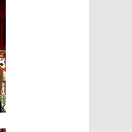
副市长指出，书法最动人之处，除了
文史专家唐学武先生， 6、比利时美
形式表达，也具有丰沛的情境，每一
术家协会主席陆惟华博士， 7、比利
笔要有气度，每一画更具气韵，更说
时世界文化艺术交流中心主席侯杏妹
明了书法已不再是传统艺术，笔墨起
教授， 8、牒谱专家陆才森先生，
落都是情感表现，书法更可说是最能
9、全国劳动模范、盐城市陆氏忠烈
直接表达情感的艺术。...
Read
堂宗亲会陆留伯会长， 10、深圳陆氏
More...
宗亲理事会陆锦明会长， 11、牒谱专
家、盐城陆氏忠烈堂宗亲会陆文鹏名
誉会长， 12、盐城陆氏忠烈堂宗亲会
陆立秋常务副会长， 13、广西钦陆电
力集团有限公司陆廷军董事长，...
Read More...