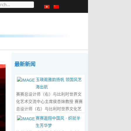
最新新闻
玉瑛阁雅韵扬帆 领国风艺
海出航
赛赛总设计师（右）与比利时世界文
化艺术交流中心主席侯杏妹教授 赛赛
总设计师（右）与比利时世界文化艺
术交流中心主席侯杏妹教授及其题词
赛赛遨翔中国风 · 织就半
合影留念 ‍ 赛赛/文 ‍ 近日有幸与比利时
生芳华梦
籍华裔艺术家陆惟华、侯杏妹夫妇倾