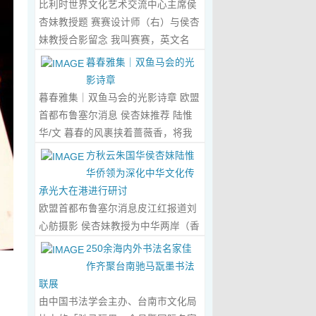
比利时世界文化艺术交流中心主席侯
心晤谈，此番交流没有客套的寒暄，
杏妹教授题 赛赛设计师（右）与侯杏
唯有艺术与文化的深度共鸣，言辞间
妹教授合影留念 我叫赛赛，英文名
尽是两位先生沉淀半生的艺术风骨与
Elin，生于湖南邵东的乡野村落，如
暮春雅集｜双鱼马会的光
赤诚的文化情怀，畅谈过后，内心满
今扎根东莞，在服装与设计的领域
影诗章
是深切的感念与久久不散的触动，更
里，书写着属于自己的人生篇章。 我
暮春雅集｜双鱼马会的光影诗章 欧盟
让我对国风服饰的创作之路，有了全
的童年，是被墨香与书卷包裹的时
首都布鲁塞尔消息 侯杏妹推荐 陆惟
新的认知与坚守。...
Read More...
光。外公是当地颇负盛名的国画爱好
华/文 暮春的风裹挟着蔷薇香，将我
者，更是深耕杏坛数十载的资深教
们引入香港双鱼河马会的湖光画卷
方秋云朱国华侯杏妹陆惟
师、老校长，他的一生，一半是教书
中。叶庆良博士、陆惟华博士、侯杏
华侨领为深化中华文化传
育人的赤诚，一半是笔墨丹青的风
妹教授与廖国玲小姐同游于此，在水
承光大在港进行研讨
雅。记忆里，外公的书桌总铺着宣
墨烟岚与艺术雅趣间，共赴一场关于
欧盟首都布鲁塞尔消息皮江红报道刘
纸，狼毫笔起落间，山水花鸟跃然纸
时光的慢调叙事。 墨韵凝香：方寸亭
心舫摄影 侯杏妹教授为中华两岸（香
上，窗外的田园炊烟、山间流云，都
间的思想流觞 小亭四面环绿，檐角悬
港）文创观光协会题词致贺 2023年5
250余海内外书法名家佳
成了他笔下的景致。我总蹲在桌旁静
着的灯串尚未苏醒，却被攀援的藤蔓
月2日上午，比利时美术家协会主席
作齐聚台南驰马翫墨书法
静凝望，看墨色在纸上晕染开深浅层
织成了碎金帘幕。牙医博士叶庆良的
陆惟华博士，比利时世界文化艺术交
联展
次，看线条勾勒出世间万物，那些灵
书法汇报在此流淌，如古琴拨弦——
流中心主席、香港国际文化艺术联会
由中国书法学会主办、台南市文化局
动的笔触、雅致的构图，悄无声息地
他从仓颉造字的鸿蒙传说讲起，指尖
会长侯杏妹教授应中华两岸（香港）