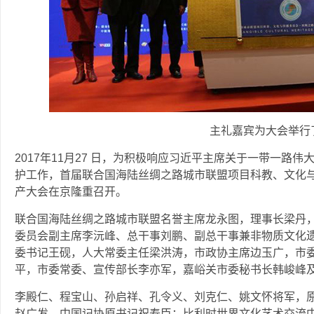
主礼嘉宾为大会举行
2017年11月27 日，为积极响应习近平主席关于一带一路
护工作，首届联合国海陆丝绸之路城市联盟项目科教、文化与
产大会在京隆重召开。
联合国海陆丝绸之路城市联盟名誉主席龙永图，理事长梁丹
委员会副主席李沅峰、总干事刘鹏、副总干事兼非物质文化
委书记王砚，人大常委主任梁洪涛，市政协主席边玉广，市
平，市委常委、宣传部长李亦军，嘉峪关市委秘书长韩峻峰
李殿仁、程宝山、孙启祥、孔令义、刘克仁、姚文怀将军，
赵广发、中国记协原书记祝寿臣；比利时世界文化艺术交流