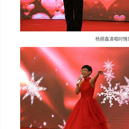
杨朋鑫演唱时情