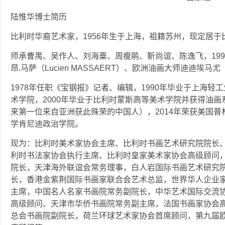
陆惟华博士简历
比利时华裔艺术家，1956年生于上海，祖籍苏州，现定居
师承曹禺、吴作人、刘海粟、周瘦鹃、靳尚谊、陈逸飞，19
昂.马萨（Lucien MASSAERT）、欧洲油画大师迪迪埃马尤（D
1978年任职《宝钢报》记者、编辑，1990年毕业于上海轻
术学院，2000年毕业于比利时蒙斯高等美术学院并获得油画
来第一位来自亚洲获此殊荣的中国人），2014年荣获美国
学肯尼迪政治学院。
现为：比利时美术家协会主席、比利时书画艺术研究院院长
利时书法家协会执行主席、比利时皇家美术家协会高级顾问
院长，天津海外联谊会常务理事，白人岩国际书画艺术研究
长，香港金紫荆国际书画家联合会艺术总监，世界华人企业
主席，中国名人名家书画院常务副院长，中华艺术国际交流
高级顾问、天津市华侨书画院常务副主席，法国书画家协会
总会书画院副院长，荷兰环球艺术家协会首席顾问，第九届