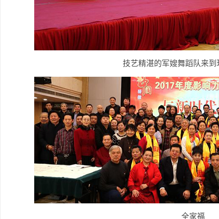
技艺精湛的军嫂舞蹈队来到
全家福