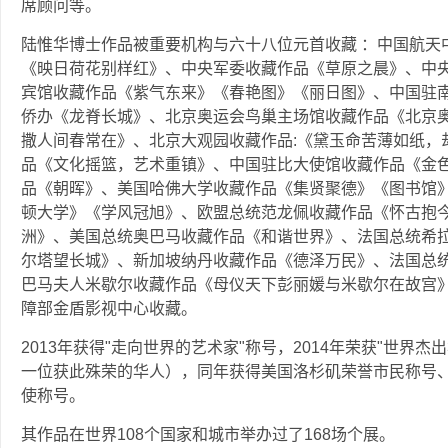
席顾问等。
陆惟华博士作品被重要机构与六十八位元首收藏 ：中国航天
《映日荷花别样红》、中央军委收藏作品《草原之晨》、中
宾馆收藏作品《紫气东来》《春艳图》《丽日图》、中国驻
侨办《龙脊长城》、北京奥运会鸟巢主场馆收藏作品《北京
撒人间春常在》、北京大观园收藏作品:《黛玉命苦薄如纸，
品《文化摇篮，艺术重镇》、中国驻比大使馆收藏作品《金
品《朝晖》、美国哈佛大学收藏作品《集贤聚德》《图书馆
顿大学》《学风冠旭》、欧盟总统范龙佩收藏作品《怀古抱
洲》、美国总统奥巴马收藏作品《和谐世界》、法国总统希拉
尔塔望长城》、新加坡纳丹收藏作品《德泽万民》、法国总
巴马夫人米歇尔收藏作品《母仪天下彭丽媛与米歇尔在故宫
障部金盾影视中心收藏。
2013年获得"走向世界的艺术家"称号，2014年荣获"世界
一位获此殊荣的华人），同年获得美国洛杉矶荣誉市民称号
使称号。
其作品在世界108个国家和城市举办过了168场个展。