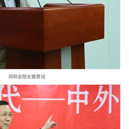
邓仰全院长致贺词