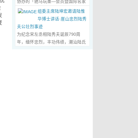
统优
协办的「驰马玩墨—会员暨国际名家
化作我最初的美学启蒙。耳濡目染之
划过甲骨文的象形密码，将东方哲思
文创观光协会会长、江西省旅港同乡
金
书法联展」，已于2026年5月3日在台
下，我深深爱上了绘画，年少的心
组委主席陆坤宏邀请陆惟
的留白与日本新书法的张力调和成墨
会常务副会长方秋云女士，中华两岸
发
南新营文化中心盛大开幕。本次展览
里，悄悄埋下了一个成为画家的梦
华博士讲话·崖山忠烈陆秀
色，在宣纸上晕染出“手术刀与毛笔共
夏
（香港）文创观光协会常务副会长、
荟萃海内外书法名家佳作约二百五十
想，那份对美与生俱来的向往，对艺
夫公壮烈事迹
舞”的传奇。当他谈及篆隶的古拙如钟
江西省旅港同乡会常务副会长朱国华
件，汇聚台湾近两百位书家，及全球
术纯粹的执着，从此在心底生根发
为纪念宋左丞相陆秀夫诞辰790周
鼎锈迹、草书的狂放似惊鸿掠水，严
先生的邀请，前往参观了贵会会所。
十余国家和地区四十二位国际名家；
芽，成为贯穿我一生的精神底色。...
年，缅怀忠烈，丰功伟绩，潮汕陆氏
谨的学术脉络里忽然漫出诗意：“医学
活动中，方秋云会长、朱国华常务副
盛会当日，两百余位参展艺术家与各
Read More...
宗亲联谊会、潮汕陆秀夫历史文化研
是解剖生命的精密，书法是重构灵魂
会长向陆惟华博士、侯杏妹教授详细
界嘉宾莅临现场，充分彰显书法艺术
究院于2026年4月1日在广东省潮州市
的浪漫。”众人静坐听风，看他眼中闪
介绍了江西省旅港同乡会，在建会70
跨越地域、融通古今、多元共生的独
意溪临江酒店举办“纪念宋左丞相陆秀
烁的星子，原是艺术与科学在灵魂深
多年来的光辉历程；也介绍了，在新
特人文魅力。 台南市政府副市长叶泽
夫诞辰790周年大会”，出席专家学者
处的共鸣。 舌尖行旅：环球风味的味
时代的发展中，成立中华两岸（香
山于开幕式上致词时表示，感谢中国
700余人，其中有： 1、研讨会组委
蕾协奏...
Read More...
港）文创观光协会的使命，得到了与
书法学会将此被视为年度最具代表性
会主席陆坤宏先生， 2、潮州市政协
江西“姻缘极深”的陆博士和侯教授的
的书法大展在台南市做展出，更有多
原副主席、现潮州市关工委陈耿之主
高度赞赏。 会晤中，着重探讨了文
达250件且涵盖台湾与国际书家在共
任， 3、潮州市陆秀夫历史文化研究
创、宏扬中华文明，讲好中国故事的
襄盛举下所提供展出与交流的重要作
会永远名誉会长陆章明先生， 4、汕
任务；观光祖国大好山河之美，增强
品，不仅带给观者宽广且多元欣赏的
头市原副厅级干部，潮州市陆秀夫历
赤子情怀的必要性。...
Read More...
视野，更能展现文化提升的精萃，让
史文化研究会总顾问陈瑞和先生，
此活动具有正面能量与意义。叶泽山
5、潮州市老干部大学讲师、潮州市