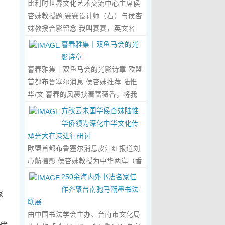
比利时世界文化艺术交流中心主席侯
心晤谈，此番交流没有客套的寒暄，
杏妹教授题 赛赛设计师（右）与侯杏
唯有艺术与文化的深度共鸣，言辞间
妹教授合影留念 我叫赛赛，英文名
尽是两位先生沉淀半生的艺术风骨与
Elin，生于湖南邵东的乡野村落，如
暮春雅集｜双鱼马会的光
赤诚的文化情怀，畅谈过后，内心满
今扎根东莞，在服装与设计的领域
影诗章
是深切的感念与久久不散的触动，更
里，书写着属于自己的人生篇章。 我
暮春雅集｜双鱼马会的光影诗章 欧盟
让我对国风服饰的创作之路，有了全
的童年，是被墨香与书卷包裹的时
首都布鲁塞尔消息 侯杏妹推荐 陆惟
新的认知与坚守。...
Read More...
光。外公是当地颇负盛名的国画爱好
华/文 暮春的风裹挟着蔷薇香，将我
者，更是深耕杏坛数十载的资深教
们引入香港双鱼河马会的湖光画卷
方秋云朱国华侯杏妹陆惟
师、老校长，他的一生，一半是教书
中。叶庆良博士、陆惟华博士、侯杏
华侨领为深化中华文化传
育人的赤诚，一半是笔墨丹青的风
妹教授与廖国玲小姐同游于此，在水
承光大在港进行研讨
雅。记忆里，外公的书桌总铺着宣
墨烟岚与艺术雅趣间，共赴一场关于
欧盟首都布鲁塞尔消息皮江红报道刘
纸，狼毫笔起落间，山水花鸟跃然纸
时光的慢调叙事。 墨韵凝香：方寸亭
心舫摄影 侯杏妹教授为中华两岸（香
上，窗外的田园炊烟、山间流云，都
间的思想流觞 小亭四面环绿，檐角悬
港）文创观光协会题词致贺 2023年5
250余海内外书法名家佳
成了他笔下的景致。我总蹲在桌旁静
、
着的灯串尚未苏醒，却被攀援的藤蔓
月2日上午，比利时美术家协会主席
作齐聚台南驰马翫墨书法
静凝望，看墨色在纸上晕染开深浅层
家
织成了碎金帘幕。牙医博士叶庆良的
陆惟华博士，比利时世界文化艺术交
联展
次，看线条勾勒出世间万物，那些灵
书法汇报在此流淌，如古琴拨弦——
流中心主席、香港国际文化艺术联会
由中国书法学会主办、台南市文化局
动的笔触、雅致的构图，悄无声息地
他从仓颉造字的鸿蒙传说讲起，指尖
会长侯杏妹教授应中华两岸（香港）