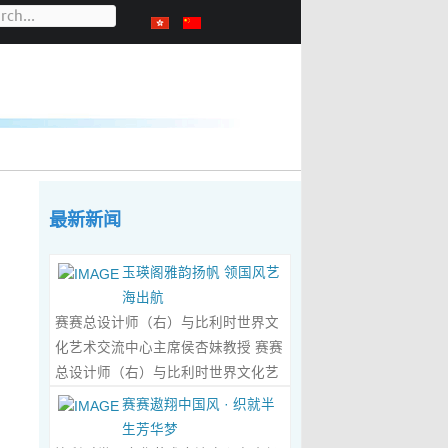
最新新闻
玉瑛阁雅韵扬帆 领国风艺
海出航
赛赛总设计师（右）与比利时世界文
化艺术交流中心主席侯杏妹教授 赛赛
总设计师（右）与比利时世界文化艺
术交流中心主席侯杏妹教授及其题词
赛赛遨翔中国风 · 织就半
合影留念 ‍ 赛赛/文 ‍ 近日有幸与比利时
生芳华梦
籍华裔艺术家陆惟华、侯杏妹夫妇倾