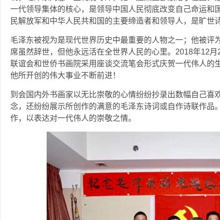
一代领导集体的核心，是领导中国人民彻底改变自己命运和
民解放军和中华人民共和国的主要缔造者和领导人，是旷世
毛泽东被视为是现代世界历史中最重要的人物之一；他被评为
席虽然辞世，但他永远活在全世界人民的心里。2018年12月
联谊会和世侨书画院采用座谈交流笔会形式庆贺一代伟人的
他所开创的伟大事业不断前进！
到会国内外书画家以无比崇敬的心情纷纷抄录出数幅自己喜
念，还纷纷展示所创作的满意的毛泽东诗词或自作诗联作品
作，以表达对一代伟人的崇敬之情。