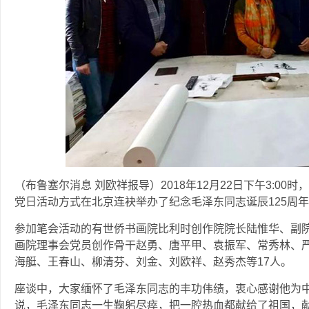
（布鲁塞尔消息 刘欧祥报导）2018年12月22日下午3:0
党日活动方式在北京连袂举办了纪念毛泽东同志诞辰125周
参加笔会活动的有世侨书画院比利时创作院院长陆惟华、副
画院理事会党员创作骨干赵勇、唐平甲、袁振军、常秀林、
海艇、王春山、柳清芬、刘金、刘欧祥、赵秀杰等17人。
座谈中，大家缅怀了毛泽东同志的丰功伟绩，衷心感谢他为
说，毛泽东同志一生鞠躬尽瘁，把一腔热血都献给了祖国，