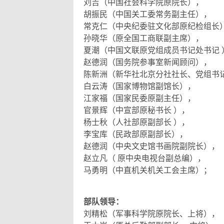
刘吉（中国社会科学院原院长），
胡振民（中国关工委常务副主任），
常克仁（中央纪委驻文化部原纪检组长
孙晓华（原全国工商联副主席），
夏潮（中国文联原党组成员书记处书记 
赵德润（国务院参事室新闻顾问），
陈新洲（新华社北京分社社长、党组书
白云涛（国家博物馆副馆长），
江家福（国家民委原副主任），
官景辉（中宣部原秘书长 ），
杨士秋（人社部原副部长 ），
李宝库（民政部原副部长），
赵德润（中央文史馆书画院副院长），
赵立凡（ 原中央电视台副总编），
马勇明（中直机关机关工会主席）；
部队领导：
刘精松（军事科学院原院长、上将），