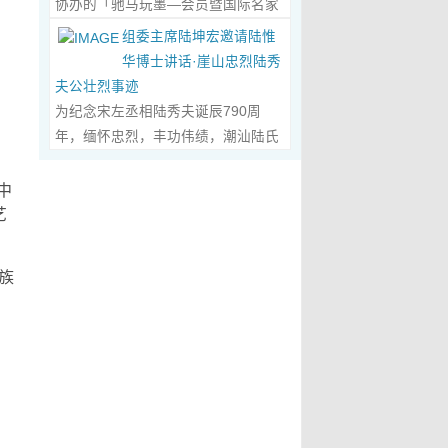
协办的「驰马玩墨—会员暨国际名家
化作我最初的美学启蒙。耳濡目染之
划过甲骨文的象形密码，将东方哲思
文创观光协会会长、江西省旅港同乡
书法联展」，已于2026年5月3日在台
下，我深深爱上了绘画，年少的心
组委主席陆坤宏邀请陆惟
的留白与日本新书法的张力调和成墨
会常务副会长方秋云女士，中华两岸
南新营文化中心盛大开幕。本次展览
里，悄悄埋下了一个成为画家的梦
华博士讲话·崖山忠烈陆秀
色，在宣纸上晕染出“手术刀与毛笔共
（香港）文创观光协会常务副会长、
荟萃海内外书法名家佳作约二百五十
想，那份对美与生俱来的向往，对艺
夫公壮烈事迹
舞”的传奇。当他谈及篆隶的古拙如钟
江西省旅港同乡会常务副会长朱国华
件，汇聚台湾近两百位书家，及全球
术纯粹的执着，从此在心底生根发
为纪念宋左丞相陆秀夫诞辰790周
鼎锈迹、草书的狂放似惊鸿掠水，严
先生的邀请，前往参观了贵会会所。
十余国家和地区四十二位国际名家；
芽，成为贯穿我一生的精神底色。...
年，缅怀忠烈，丰功伟绩，潮汕陆氏
谨的学术脉络里忽然漫出诗意：“医学
活动中，方秋云会长、朱国华常务副
盛会当日，两百余位参展艺术家与各
Read More...
宗亲联谊会、潮汕陆秀夫历史文化研
是解剖生命的精密，书法是重构灵魂
会长向陆惟华博士、侯杏妹教授详细
界嘉宾莅临现场，充分彰显书法艺术
究院于2026年4月1日在广东省潮州市
中
的浪漫。”众人静坐听风，看他眼中闪
介绍了江西省旅港同乡会，在建会70
跨越地域、融通古今、多元共生的独
意溪临江酒店举办“纪念宋左丞相陆秀
艺
烁的星子，原是艺术与科学在灵魂深
多年来的光辉历程；也介绍了，在新
特人文魅力。 台南市政府副市长叶泽
夫诞辰790周年大会”，出席专家学者
处的共鸣。 舌尖行旅：环球风味的味
时代的发展中，成立中华两岸（香
山于开幕式上致词时表示，感谢中国
700余人，其中有： 1、研讨会组委
蕾协奏...
Read More...
港）文创观光协会的使命，得到了与
族
书法学会将此被视为年度最具代表性
会主席陆坤宏先生， 2、潮州市政协
江西“姻缘极深”的陆博士和侯教授的
的书法大展在台南市做展出，更有多
原副主席、现潮州市关工委陈耿之主
高度赞赏。 会晤中，着重探讨了文
达250件且涵盖台湾与国际书家在共
任， 3、潮州市陆秀夫历史文化研究
创、宏扬中华文明，讲好中国故事的
襄盛举下所提供展出与交流的重要作
会永远名誉会长陆章明先生， 4、汕
任务；观光祖国大好山河之美，增强
品，不仅带给观者宽广且多元欣赏的
头市原副厅级干部，潮州市陆秀夫历
赤子情怀的必要性。...
Read More...
视野，更能展现文化提升的精萃，让
史文化研究会总顾问陈瑞和先生，
此活动具有正面能量与意义。叶泽山
5、潮州市老干部大学讲师、潮州市