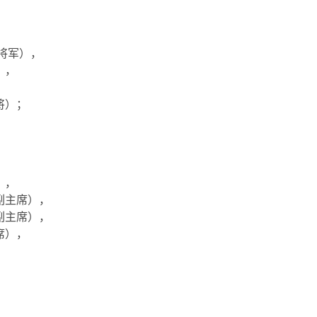
将军），
），
将）；
），
副主席），
副主席），
席），
，