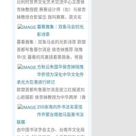
比利时世界文化艺术交流中心主席侯
心晤谈，此番交流没有客套的寒暄，
杏妹教授题 赛赛设计师（右）与侯杏
唯有艺术与文化的深度共鸣，言辞间
妹教授合影留念 我叫赛赛，英文名
尽是两位先生沉淀半生的艺术风骨与
Elin，生于湖南邵东的乡野村落，如
暮春雅集｜双鱼马会的光
赤诚的文化情怀，畅谈过后，内心满
今扎根东莞，在服装与设计的领域
影诗章
是深切的感念与久久不散的触动，更
里，书写着属于自己的人生篇章。 我
暮春雅集｜双鱼马会的光影诗章 欧盟
让我对国风服饰的创作之路，有了全
的童年，是被墨香与书卷包裹的时
首都布鲁塞尔消息 侯杏妹推荐 陆惟
新的认知与坚守。...
Read More...
光。外公是当地颇负盛名的国画爱好
华/文 暮春的风裹挟着蔷薇香，将我
者，更是深耕杏坛数十载的资深教
们引入香港双鱼河马会的湖光画卷
方秋云朱国华侯杏妹陆惟
师、老校长，他的一生，一半是教书
中。叶庆良博士、陆惟华博士、侯杏
华侨领为深化中华文化传
育人的赤诚，一半是笔墨丹青的风
妹教授与廖国玲小姐同游于此，在水
承光大在港进行研讨
雅。记忆里，外公的书桌总铺着宣
墨烟岚与艺术雅趣间，共赴一场关于
欧盟首都布鲁塞尔消息皮江红报道刘
纸，狼毫笔起落间，山水花鸟跃然纸
时光的慢调叙事。 墨韵凝香：方寸亭
心舫摄影 侯杏妹教授为中华两岸（香
上，窗外的田园炊烟、山间流云，都
间的思想流觞 小亭四面环绿，檐角悬
港）文创观光协会题词致贺 2023年5
250余海内外书法名家佳
成了他笔下的景致。我总蹲在桌旁静
着的灯串尚未苏醒，却被攀援的藤蔓
月2日上午，比利时美术家协会主席
作齐聚台南驰马翫墨书法
静凝望，看墨色在纸上晕染开深浅层
织成了碎金帘幕。牙医博士叶庆良的
陆惟华博士，比利时世界文化艺术交
联展
次，看线条勾勒出世间万物，那些灵
书法汇报在此流淌，如古琴拨弦——
流中心主席、香港国际文化艺术联会
由中国书法学会主办、台南市文化局
动的笔触、雅致的构图，悄无声息地
他从仓颉造字的鸿蒙传说讲起，指尖
会长侯杏妹教授应中华两岸（香港）