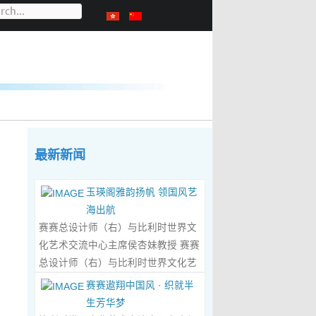
最新新闻
玉瑛阁雅韵扬帆 领国风艺
海出航
赛赛总设计师（右）与比利时世界文
化艺术交流中心主席侯杏妹教授 赛赛
总设计师（右）与比利时世界文化艺
术交流中心主席侯杏妹教授及其题词
赛赛遨翔中国风 · 织就半
合影留念 ‍ 赛赛/文 ‍ 近日有幸与比利时
生芳华梦
籍华裔艺术家陆惟华、侯杏妹夫妇倾