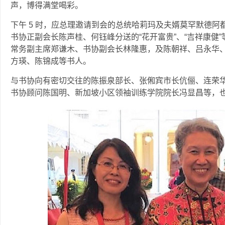
声，博得满堂喝彩。
下午 5 时，应总理邀请到会的总统哈莉玛及夫婿莫罕默德
书协正副会长陈声桂、何钰峰分送的“花开富贵”、“吉祥康健
常务副主席郑谦木、书协副会长林隆惠，及陈朝祥、吕永华
方瑛、陈锦成等书人。
与书协向有密切交往的陈振泉部长、张俰宾市长伉俪、连荣
书协顾问陈国明、新加坡小区领袖训练学院院长冯显昌等，