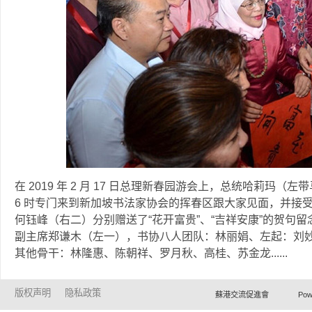
在 2019 年 2 月 17 日总理新春园游会上，总统哈莉玛
6 时专门来到新加坡书法家协会的挥春区跟大家见面，并接
何钰峰（右二）分别赠送了“花开富贵”、“吉祥安康”的贺句
副主席郑谦木（左一），书协八人团队：林丽娟、左起：刘
其他骨干：林隆惠、陈朝祥、罗月秋、高桂、苏金龙......
版权声明
隐私政策
蘇港交流促進會 Powered by Ho