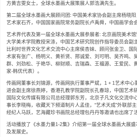
方黄吉雯女士，全球水墨画大展策展人郭浩满先生。
第二届全球水墨画大展顾问团: 中国美术家协会副主席杨晓
艺术家石齐，中国国家画院常务副院长卢禹舜，中国画学会
艺术界代表及第一届全球水墨画大展参展者: 北京画院美术
大学美术学院教授宋涤，中国艺术研究院创作指导委员会副
比利时世界文化艺术交流中心主席侯杏妹、顾问张金卫、国
术家有张广、杨明义、黄祈贤、邢诚爱、刘可明、吴齐鸣、
群、刘劲松、于艳华、柳财顺、吉瑞森、王福源、王爱民、
家-韩优代表）。
传画网董事长刘锦源，传画网执行董事严斌，1 + 1艺术中
进会副主席徐燕婷，香港孔教学院副院长孔春琼，中国艺术
国际文化传媒有限公司总经理郭东芳，北京子凡文化交流中
事长李晓梅，收藏天下频道制片人孟佳，“艺术天成”外联部
经纪人马跃，艺海藏珍书画院总经理包丹丹等邀请也出席了
活动播放了《水墨力量1-2集》介绍第一届全球水墨画大展
及发展史。