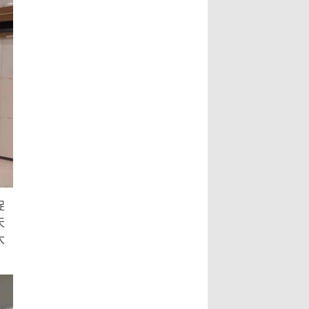
促
天
大