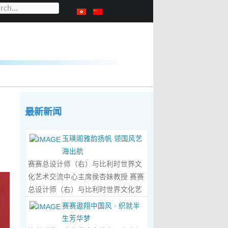
最新新闻
玉瑛阁雅韵扬帆 领国风艺
海出航
赛赛总设计师（右）与比利时世界文
化艺术交流中心主席侯杏妹教授 赛赛
总设计师（右）与比利时世界文化艺
术交流中心主席侯杏妹教授及其题词
赛赛遨翔中国风 · 织就半
合影留念 ‍ 赛赛/文 ‍ 近日有幸与比利时
生芳华梦
籍华裔艺术家陆惟华、侯杏妹夫妇倾