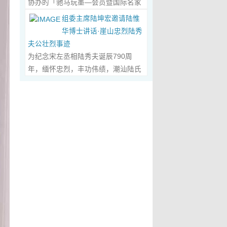
协办的「驰马玩墨—会员暨国际名家
化作我最初的美学启蒙。耳濡目染之
划过甲骨文的象形密码，将东方哲思
文创观光协会会长、江西省旅港同乡
书法联展」，已于2026年5月3日在台
下，我深深爱上了绘画，年少的心
组委主席陆坤宏邀请陆惟
的留白与日本新书法的张力调和成墨
会常务副会长方秋云女士，中华两岸
南新营文化中心盛大开幕。本次展览
里，悄悄埋下了一个成为画家的梦
华博士讲话·崖山忠烈陆秀
色，在宣纸上晕染出“手术刀与毛笔共
（香港）文创观光协会常务副会长、
荟萃海内外书法名家佳作约二百五十
想，那份对美与生俱来的向往，对艺
夫公壮烈事迹
舞”的传奇。当他谈及篆隶的古拙如钟
江西省旅港同乡会常务副会长朱国华
件，汇聚台湾近两百位书家，及全球
术纯粹的执着，从此在心底生根发
为纪念宋左丞相陆秀夫诞辰790周
鼎锈迹、草书的狂放似惊鸿掠水，严
先生的邀请，前往参观了贵会会所。
十余国家和地区四十二位国际名家；
芽，成为贯穿我一生的精神底色。...
年，缅怀忠烈，丰功伟绩，潮汕陆氏
谨的学术脉络里忽然漫出诗意：“医学
活动中，方秋云会长、朱国华常务副
盛会当日，两百余位参展艺术家与各
Read More...
宗亲联谊会、潮汕陆秀夫历史文化研
是解剖生命的精密，书法是重构灵魂
会长向陆惟华博士、侯杏妹教授详细
界嘉宾莅临现场，充分彰显书法艺术
究院于2026年4月1日在广东省潮州市
的浪漫。”众人静坐听风，看他眼中闪
介绍了江西省旅港同乡会，在建会70
跨越地域、融通古今、多元共生的独
意溪临江酒店举办“纪念宋左丞相陆秀
烁的星子，原是艺术与科学在灵魂深
多年来的光辉历程；也介绍了，在新
特人文魅力。 台南市政府副市长叶泽
夫诞辰790周年大会”，出席专家学者
处的共鸣。 舌尖行旅：环球风味的味
时代的发展中，成立中华两岸（香
山于开幕式上致词时表示，感谢中国
700余人，其中有： 1、研讨会组委
蕾协奏...
Read More...
港）文创观光协会的使命，得到了与
书法学会将此被视为年度最具代表性
会主席陆坤宏先生， 2、潮州市政协
江西“姻缘极深”的陆博士和侯教授的
的书法大展在台南市做展出，更有多
原副主席、现潮州市关工委陈耿之主
高度赞赏。 会晤中，着重探讨了文
达250件且涵盖台湾与国际书家在共
任， 3、潮州市陆秀夫历史文化研究
创、宏扬中华文明，讲好中国故事的
襄盛举下所提供展出与交流的重要作
会永远名誉会长陆章明先生， 4、汕
任务；观光祖国大好山河之美，增强
品，不仅带给观者宽广且多元欣赏的
头市原副厅级干部，潮州市陆秀夫历
赤子情怀的必要性。...
Read More...
视野，更能展现文化提升的精萃，让
史文化研究会总顾问陈瑞和先生，
此活动具有正面能量与意义。叶泽山
5、潮州市老干部大学讲师、潮州市