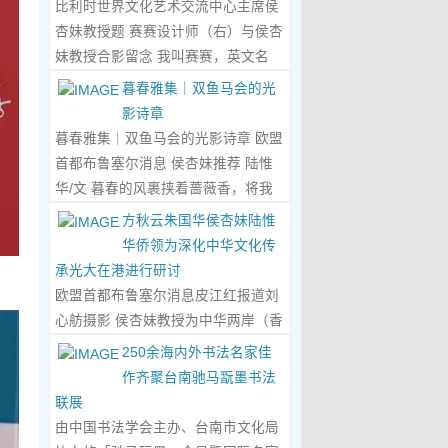
比利时世界文化艺术交流中心主席侯
心晤谈，此番交流没有客套的寒暄，
杏妹教授题 赛赛设计师（右）与侯杏
唯有艺术与文化的深度共鸣，言辞间
妹教授合影留念 我叫赛赛，英文名
尽是两位先生沉淀半生的艺术风骨与
Elin，生于湖南邵东的乡野村落，如
暮春雅集｜双鱼马会的光
赤诚的文化情怀，畅谈过后，内心满
今扎根东莞，在服装与设计的领域
影诗章
是深切的感念与久久不散的触动，更
里，书写着属于自己的人生篇章。 我
暮春雅集｜双鱼马会的光影诗章 欧盟
让我对国风服饰的创作之路，有了全
的童年，是被墨香与书卷包裹的时
首都布鲁塞尔消息 侯杏妹推荐 陆惟
新的认知与坚守。...
Read More...
光。外公是当地颇负盛名的国画爱好
华/文 暮春的风裹挟着蔷薇香，将我
者，更是深耕杏坛数十载的资深教
们引入香港双鱼河马会的湖光画卷
方秋云朱国华侯杏妹陆惟
师、老校长，他的一生，一半是教书
中。叶庆良博士、陆惟华博士、侯杏
华侨领为深化中华文化传
育人的赤诚，一半是笔墨丹青的风
妹教授与廖国玲小姐同游于此，在水
承光大在港进行研讨
雅。记忆里，外公的书桌总铺着宣
墨烟岚与艺术雅趣间，共赴一场关于
欧盟首都布鲁塞尔消息皮江红报道刘
纸，狼毫笔起落间，山水花鸟跃然纸
时光的慢调叙事。 墨韵凝香：方寸亭
心舫摄影 侯杏妹教授为中华两岸（香
上，窗外的田园炊烟、山间流云，都
间的思想流觞 小亭四面环绿，檐角悬
港）文创观光协会题词致贺 2023年5
250余海内外书法名家佳
成了他笔下的景致。我总蹲在桌旁静
着的灯串尚未苏醒，却被攀援的藤蔓
月2日上午，比利时美术家协会主席
作齐聚台南驰马翫墨书法
静凝望，看墨色在纸上晕染开深浅层
织成了碎金帘幕。牙医博士叶庆良的
陆惟华博士，比利时世界文化艺术交
联展
次，看线条勾勒出世间万物，那些灵
书法汇报在此流淌，如古琴拨弦——
流中心主席、香港国际文化艺术联会
由中国书法学会主办、台南市文化局
动的笔触、雅致的构图，悄无声息地
他从仓颉造字的鸿蒙传说讲起，指尖
会长侯杏妹教授应中华两岸（香港）