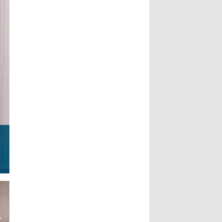
副市长指出，书法最动人之处，除了
文史专家唐学武先生， 6、比利时美
形式表达，也具有丰沛的情境，每一
术家协会主席陆惟华博士， 7、比利
笔要有气度，每一画更具气韵，更说
时世界文化艺术交流中心主席侯杏妹
明了书法已不再是传统艺术，笔墨起
教授， 8、牒谱专家陆才森先生，
落都是情感表现，书法更可说是最能
9、全国劳动模范、盐城市陆氏忠烈
直接表达情感的艺术。...
Read
堂宗亲会陆留伯会长， 10、深圳陆氏
More...
宗亲理事会陆锦明会长， 11、牒谱专
家、盐城陆氏忠烈堂宗亲会陆文鹏名
誉会长， 12、盐城陆氏忠烈堂宗亲会
陆立秋常务副会长， 13、广西钦陆电
力集团有限公司陆廷军董事长，...
Read More...