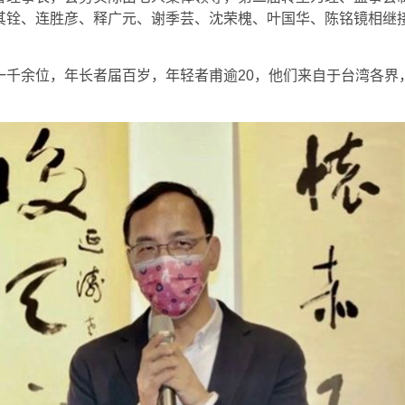
其铨、连胜彦、释广元、谢季芸、沈荣槐、叶国华、陈铭镜相继
一千余位，年长者届百岁，年轻者甫逾20，他们来自于台湾各界
。