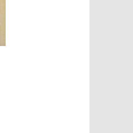
副市长指出，书法最动人之处，除了
文史专家唐学武先生， 6、比利时美
形式表达，也具有丰沛的情境，每一
术家协会主席陆惟华博士， 7、比利
笔要有气度，每一画更具气韵，更说
时世界文化艺术交流中心主席侯杏妹
明了书法已不再是传统艺术，笔墨起
教授， 8、牒谱专家陆才森先生，
落都是情感表现，书法更可说是最能
9、全国劳动模范、盐城市陆氏忠烈
直接表达情感的艺术。...
Read
堂宗亲会陆留伯会长， 10、深圳陆氏
More...
宗亲理事会陆锦明会长， 11、牒谱专
家、盐城陆氏忠烈堂宗亲会陆文鹏名
誉会长， 12、盐城陆氏忠烈堂宗亲会
陆立秋常务副会长， 13、广西钦陆电
力集团有限公司陆廷军董事长，...
Read More...