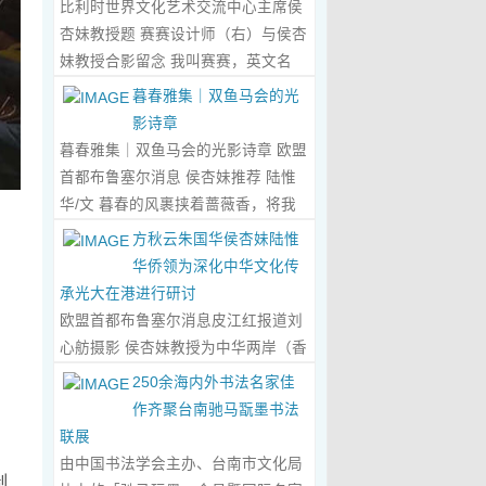
比利时世界文化艺术交流中心主席侯
心晤谈，此番交流没有客套的寒暄，
杏妹教授题 赛赛设计师（右）与侯杏
唯有艺术与文化的深度共鸣，言辞间
妹教授合影留念 我叫赛赛，英文名
尽是两位先生沉淀半生的艺术风骨与
Elin，生于湖南邵东的乡野村落，如
暮春雅集｜双鱼马会的光
赤诚的文化情怀，畅谈过后，内心满
今扎根东莞，在服装与设计的领域
影诗章
是深切的感念与久久不散的触动，更
里，书写着属于自己的人生篇章。 我
暮春雅集｜双鱼马会的光影诗章 欧盟
让我对国风服饰的创作之路，有了全
的童年，是被墨香与书卷包裹的时
首都布鲁塞尔消息 侯杏妹推荐 陆惟
新的认知与坚守。...
Read More...
光。外公是当地颇负盛名的国画爱好
华/文 暮春的风裹挟着蔷薇香，将我
。
者，更是深耕杏坛数十载的资深教
们引入香港双鱼河马会的湖光画卷
方秋云朱国华侯杏妹陆惟
师、老校长，他的一生，一半是教书
中。叶庆良博士、陆惟华博士、侯杏
华侨领为深化中华文化传
育人的赤诚，一半是笔墨丹青的风
妹教授与廖国玲小姐同游于此，在水
承光大在港进行研讨
雅。记忆里，外公的书桌总铺着宣
墨烟岚与艺术雅趣间，共赴一场关于
欧盟首都布鲁塞尔消息皮江红报道刘
纸，狼毫笔起落间，山水花鸟跃然纸
时光的慢调叙事。 墨韵凝香：方寸亭
心舫摄影 侯杏妹教授为中华两岸（香
上，窗外的田园炊烟、山间流云，都
间的思想流觞 小亭四面环绿，檐角悬
港）文创观光协会题词致贺 2023年5
250余海内外书法名家佳
成了他笔下的景致。我总蹲在桌旁静
着的灯串尚未苏醒，却被攀援的藤蔓
月2日上午，比利时美术家协会主席
作齐聚台南驰马翫墨书法
静凝望，看墨色在纸上晕染开深浅层
织成了碎金帘幕。牙医博士叶庆良的
陆惟华博士，比利时世界文化艺术交
联展
次，看线条勾勒出世间万物，那些灵
书法汇报在此流淌，如古琴拨弦——
流中心主席、香港国际文化艺术联会
由中国书法学会主办、台南市文化局
动的笔触、雅致的构图，悄无声息地
他从仓颉造字的鸿蒙传说讲起，指尖
制
会长侯杏妹教授应中华两岸（香港）