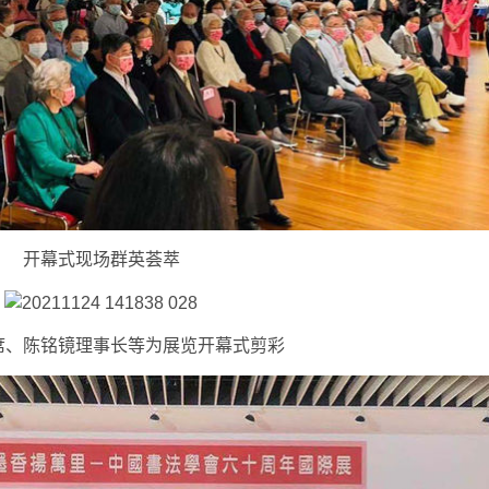
开幕式现场群英荟萃
席、陈铭镜理事长等为展览开幕式剪彩