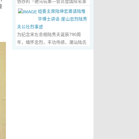
协办的「驰马玩墨—会员暨国际名家
化作我最初的美学启蒙。耳濡目染之
划过甲骨文的象形密码，将东方哲思
接
文创观光协会会长、江西省旅港同乡
书法联展」，已于2026年5月3日在台
下，我深深爱上了绘画，年少的心
组委主席陆坤宏邀请陆惟
的留白与日本新书法的张力调和成墨
会常务副会长方秋云女士，中华两岸
南新营文化中心盛大开幕。本次展览
里，悄悄埋下了一个成为画家的梦
华博士讲话·崖山忠烈陆秀
色，在宣纸上晕染出“手术刀与毛笔共
（香港）文创观光协会常务副会长、
荟萃海内外书法名家佳作约二百五十
，
想，那份对美与生俱来的向往，对艺
夫公壮烈事迹
舞”的传奇。当他谈及篆隶的古拙如钟
江西省旅港同乡会常务副会长朱国华
件，汇聚台湾近两百位书家，及全球
术纯粹的执着，从此在心底生根发
为纪念宋左丞相陆秀夫诞辰790周
鼎锈迹、草书的狂放似惊鸿掠水，严
先生的邀请，前往参观了贵会会所。
十余国家和地区四十二位国际名家；
芽，成为贯穿我一生的精神底色。...
年，缅怀忠烈，丰功伟绩，潮汕陆氏
谨的学术脉络里忽然漫出诗意：“医学
活动中，方秋云会长、朱国华常务副
盛会当日，两百余位参展艺术家与各
Read More...
宗亲联谊会、潮汕陆秀夫历史文化研
是解剖生命的精密，书法是重构灵魂
会长向陆惟华博士、侯杏妹教授详细
界嘉宾莅临现场，充分彰显书法艺术
究院于2026年4月1日在广东省潮州市
的浪漫。”众人静坐听风，看他眼中闪
介绍了江西省旅港同乡会，在建会70
跨越地域、融通古今、多元共生的独
意溪临江酒店举办“纪念宋左丞相陆秀
烁的星子，原是艺术与科学在灵魂深
多年来的光辉历程；也介绍了，在新
特人文魅力。 台南市政府副市长叶泽
夫诞辰790周年大会”，出席专家学者
处的共鸣。 舌尖行旅：环球风味的味
时代的发展中，成立中华两岸（香
山于开幕式上致词时表示，感谢中国
700余人，其中有： 1、研讨会组委
蕾协奏...
Read More...
港）文创观光协会的使命，得到了与
书法学会将此被视为年度最具代表性
会主席陆坤宏先生， 2、潮州市政协
江西“姻缘极深”的陆博士和侯教授的
的书法大展在台南市做展出，更有多
原副主席、现潮州市关工委陈耿之主
高度赞赏。 会晤中，着重探讨了文
达250件且涵盖台湾与国际书家在共
任， 3、潮州市陆秀夫历史文化研究
创、宏扬中华文明，讲好中国故事的
襄盛举下所提供展出与交流的重要作
会永远名誉会长陆章明先生， 4、汕
任务；观光祖国大好山河之美，增强
品，不仅带给观者宽广且多元欣赏的
头市原副厅级干部，潮州市陆秀夫历
赤子情怀的必要性。...
Read More...
视野，更能展现文化提升的精萃，让
史文化研究会总顾问陈瑞和先生，
此活动具有正面能量与意义。叶泽山
5、潮州市老干部大学讲师、潮州市