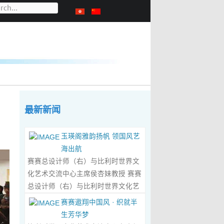
最新新闻
玉瑛阁雅韵扬帆 领国风艺
海出航
赛赛总设计师（右）与比利时世界文
化艺术交流中心主席侯杏妹教授 赛赛
总设计师（右）与比利时世界文化艺
术交流中心主席侯杏妹教授及其题词
赛赛遨翔中国风 · 织就半
合影留念 ‍ 赛赛/文 ‍ 近日有幸与比利时
生芳华梦
籍华裔艺术家陆惟华、侯杏妹夫妇倾