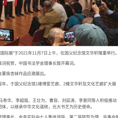
国际展”于2021年11月7日上午，在国父纪念馆文华轩隆重举行
致词祝贺，中国书法学会理事长致开幕词。
会董侯杏妹作品应邀展出。
周年，于国父纪念馆1楼博爱艺廊、2楼文华轩及文化艺廊扩大展
，马寿华、李超哉、王壮为、曹容、刘延涛、李普同等人积极推动
团体，以继承中华文化道统，光大书艺为历史使命。
誉理事长，会务实际由七人集体领导，第二届转型为理、监事会