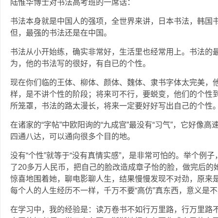
陆惟华博士对书法高考班的一席话：
书法本身就是中国人的强项，全世界来讲，日本书法，韩国
但，最强的书法还是在中国。
书法从小开始练，确实非常好，生活里也经常用上。书法的最高
为，他的书法写的很好，有自已的个性。
现在你们临的王体、柳体、颜体、魏体、隶书字体太完美，他
样，是不讲个性的阶段；将来可不行，要蜕变，他们的个性到
所笼罩，书法的路太漫长，将来一定要好好写出自己的个性
在诸家的“字帖”中欧阳询的“九成宫”最没有“习气”，它好像
四通八达，可以通向很多个目的地。
没有“个性”就等于“没有真情实感”，是非常可怕的。举个例
了20多万人民币，把自己的脸改造成章子怡的脸，做完后的
惊喜地围着她，聊电影聊人生，结果慢慢发现不对劲，原来是
每个人的人生经历不一样，千万不要“高仿”真东西，意义是
在学习中，我的经验是：读万卷书不如行万里路，行万里路