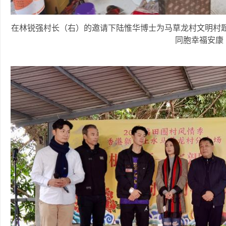
在林锐强村长（右）的邀请下陆惟华博士为马草龙村文明村题
同胞幸福安康