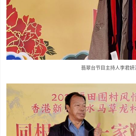
翡翠台节目主持人李君妍