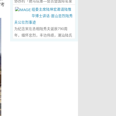
协办的「驰马玩墨—会员暨国际名家
化作我最初的美学启蒙。耳濡目染之
划过甲骨文的象形密码，将东方哲思
”考
文创观光协会会长、江西省旅港同乡
书法联展」，已于2026年5月3日在台
下，我深深爱上了绘画，年少的心
组委主席陆坤宏邀请陆惟
的留白与日本新书法的张力调和成墨
会常务副会长方秋云女士，中华两岸
南新营文化中心盛大开幕。本次展览
里，悄悄埋下了一个成为画家的梦
华博士讲话·崖山忠烈陆秀
色，在宣纸上晕染出“手术刀与毛笔共
（香港）文创观光协会常务副会长、
荟萃海内外书法名家佳作约二百五十
想，那份对美与生俱来的向往，对艺
夫公壮烈事迹
舞”的传奇。当他谈及篆隶的古拙如钟
江西省旅港同乡会常务副会长朱国华
件，汇聚台湾近两百位书家，及全球
术纯粹的执着，从此在心底生根发
为纪念宋左丞相陆秀夫诞辰790周
鼎锈迹、草书的狂放似惊鸿掠水，严
先生的邀请，前往参观了贵会会所。
十余国家和地区四十二位国际名家；
芽，成为贯穿我一生的精神底色。...
年，缅怀忠烈，丰功伟绩，潮汕陆氏
谨的学术脉络里忽然漫出诗意：“医学
活动中，方秋云会长、朱国华常务副
盛会当日，两百余位参展艺术家与各
Read More...
宗亲联谊会、潮汕陆秀夫历史文化研
是解剖生命的精密，书法是重构灵魂
会长向陆惟华博士、侯杏妹教授详细
界嘉宾莅临现场，充分彰显书法艺术
究院于2026年4月1日在广东省潮州市
的浪漫。”众人静坐听风，看他眼中闪
介绍了江西省旅港同乡会，在建会70
跨越地域、融通古今、多元共生的独
意溪临江酒店举办“纪念宋左丞相陆秀
烁的星子，原是艺术与科学在灵魂深
多年来的光辉历程；也介绍了，在新
特人文魅力。 台南市政府副市长叶泽
夫诞辰790周年大会”，出席专家学者
处的共鸣。 舌尖行旅：环球风味的味
时代的发展中，成立中华两岸（香
山于开幕式上致词时表示，感谢中国
700余人，其中有： 1、研讨会组委
蕾协奏...
Read More...
港）文创观光协会的使命，得到了与
书法学会将此被视为年度最具代表性
会主席陆坤宏先生， 2、潮州市政协
江西“姻缘极深”的陆博士和侯教授的
的书法大展在台南市做展出，更有多
原副主席、现潮州市关工委陈耿之主
高度赞赏。 会晤中，着重探讨了文
达250件且涵盖台湾与国际书家在共
任， 3、潮州市陆秀夫历史文化研究
创、宏扬中华文明，讲好中国故事的
襄盛举下所提供展出与交流的重要作
会永远名誉会长陆章明先生， 4、汕
任务；观光祖国大好山河之美，增强
品，不仅带给观者宽广且多元欣赏的
头市原副厅级干部，潮州市陆秀夫历
赤子情怀的必要性。...
Read More...
视野，更能展现文化提升的精萃，让
史文化研究会总顾问陈瑞和先生，
此活动具有正面能量与意义。叶泽山
5、潮州市老干部大学讲师、潮州市