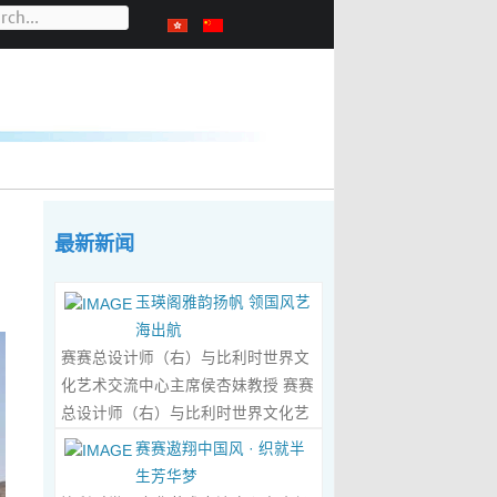
最新新闻
玉瑛阁雅韵扬帆 领国风艺
海出航
赛赛总设计师（右）与比利时世界文
化艺术交流中心主席侯杏妹教授 赛赛
总设计师（右）与比利时世界文化艺
术交流中心主席侯杏妹教授及其题词
赛赛遨翔中国风 · 织就半
合影留念 ‍ 赛赛/文 ‍ 近日有幸与比利时
生芳华梦
籍华裔艺术家陆惟华、侯杏妹夫妇倾