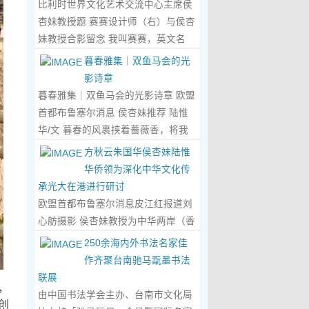
比利时世界文化艺术交流中心主席侯
心晤谈，此番交流没有客套的寒暄，
杏妹教授题 赛赛设计师（右）与侯杏
唯有艺术与文化的深度共鸣，言辞间
妹教授合影留念 我叫赛赛，英文名
尽是两位先生沉淀半生的艺术风骨与
Elin，生于湖南邵东的乡野村落，如
暮春雅集｜双鱼马会的光
赤诚的文化情怀，畅谈过后，内心满
今扎根东莞，在服装与设计的领域
影诗章
是深切的感念与久久不散的触动，更
里，书写着属于自己的人生篇章。 我
暮春雅集｜双鱼马会的光影诗章 欧盟
让我对国风服饰的创作之路，有了全
的童年，是被墨香与书卷包裹的时
首都布鲁塞尔消息 侯杏妹推荐 陆惟
新的认知与坚守。...
Read More...
光。外公是当地颇负盛名的国画爱好
华/文 暮春的风裹挟着蔷薇香，将我
者，更是深耕杏坛数十载的资深教
们引入香港双鱼河马会的湖光画卷
方秋云朱国华侯杏妹陆惟
师、老校长，他的一生，一半是教书
中。叶庆良博士、陆惟华博士、侯杏
华侨领为深化中华文化传
育人的赤诚，一半是笔墨丹青的风
妹教授与廖国玲小姐同游于此，在水
承光大在港进行研讨
雅。记忆里，外公的书桌总铺着宣
墨烟岚与艺术雅趣间，共赴一场关于
欧盟首都布鲁塞尔消息皮江红报道刘
纸，狼毫笔起落间，山水花鸟跃然纸
时光的慢调叙事。 墨韵凝香：方寸亭
心舫摄影 侯杏妹教授为中华两岸（香
上，窗外的田园炊烟、山间流云，都
间的思想流觞 小亭四面环绿，檐角悬
港）文创观光协会题词致贺 2023年5
250余海内外书法名家佳
成了他笔下的景致。我总蹲在桌旁静
着的灯串尚未苏醒，却被攀援的藤蔓
月2日上午，比利时美术家协会主席
作齐聚台南驰马翫墨书法
静凝望，看墨色在纸上晕染开深浅层
织成了碎金帘幕。牙医博士叶庆良的
陆惟华博士，比利时世界文化艺术交
联展
次，看线条勾勒出世间万物，那些灵
书法汇报在此流淌，如古琴拨弦——
，
流中心主席、香港国际文化艺术联会
由中国书法学会主办、台南市文化局
动的笔触、雅致的构图，悄无声息地
他从仓颉造字的鸿蒙传说讲起，指尖
创
会长侯杏妹教授应中华两岸（香港）