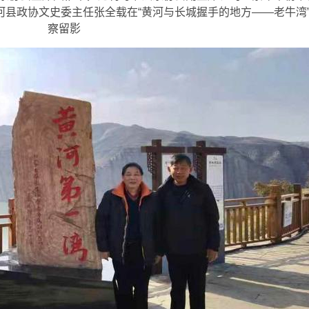
县政协文史委主任张全载在“黄河与长城握手的地方——老牛湾
察留影