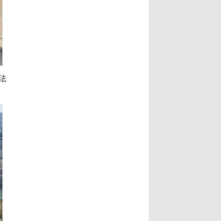
副市长指出，书法最动人之处，除了
文史专家唐学武先生， 6、比利时美
形式表达，也具有丰沛的情境，每一
术家协会主席陆惟华博士， 7、比利
笔要有气度，每一画更具气韵，更说
时世界文化艺术交流中心主席侯杏妹
明了书法已不再是传统艺术，笔墨起
教授， 8、牒谱专家陆才森先生，
落都是情感表现，书法更可说是最能
9、全国劳动模范、盐城市陆氏忠烈
直接表达情感的艺术。...
Read
堂宗亲会陆留伯会长， 10、深圳陆氏
More...
法
宗亲理事会陆锦明会长， 11、牒谱专
家、盐城陆氏忠烈堂宗亲会陆文鹏名
誉会长， 12、盐城陆氏忠烈堂宗亲会
陆立秋常务副会长， 13、广西钦陆电
力集团有限公司陆廷军董事长，...
Read More...