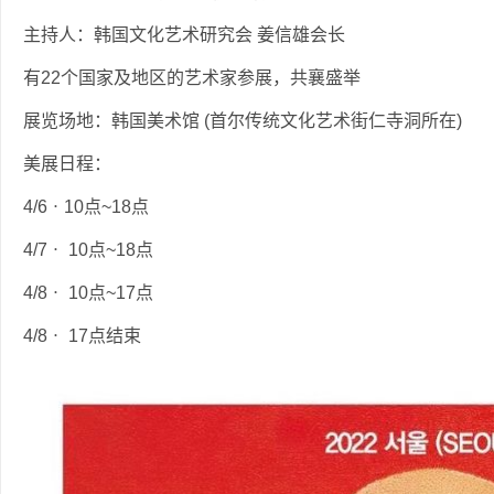
主持人：韩国文化艺术研究会 姜信雄会长
有22个国家及地区的艺术家参展，共襄盛举
展览场地：韩国美术馆 (首尔传统文化艺术街仁寺洞所在)
美展日程：
4/6ㆍ10点~18点
4/7ㆍ 10点~18点
4/8ㆍ 10点~17点
4/8ㆍ 17点结束