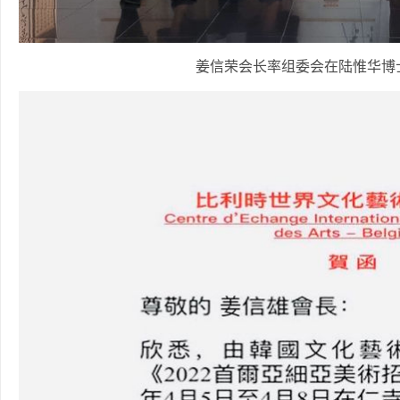
姜信荣会长率组委会在陆惟华博