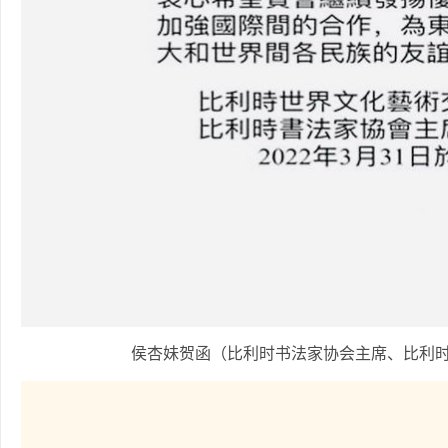
侯杏妹贺函（比利时书法家协会主席、比利