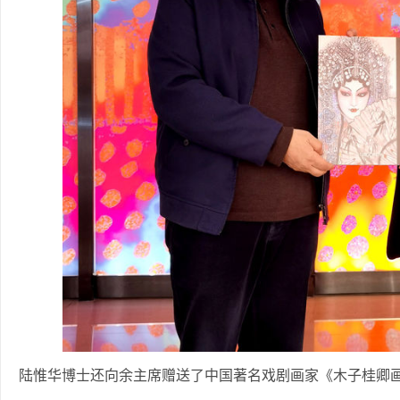
陆惟华博士还向余主席赠送了中国著名戏剧画家《木子桂卿