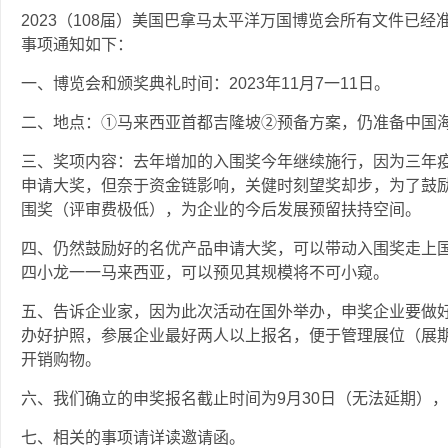
2023（108届）美国巴拿马太平洋万国博览会所有文件已
事项通知如下：
一、博览会和颁奖典礼时间：2023年11月7一11日。
二、地点：①马来西亚首都吉隆坡②预备方案，仍准备中国
三、奖项内容：去年增加的入围奖今年继续施行，因为三年
申请大奖，但奈于资金链影响，关健时刻望奖却步，为了鼓
围奖（评审费极低），为企业的今后发展预留扶持空间。
四、仍然鼓励好的名优产品申请大奖，可以带动入围奖走上
四小龙一一马来西亚，可以预见其规模将不可小窥。
五、告诉企业家，因为此次活动在国外举办，申奖企业要做
办好护照，参展企业最好两人以上报名，便于管理展位（展
开销购物。
六、我们确立的申奖报名截止时间为9月30日（无法延期）
七、相关的事项请详读邀请函。