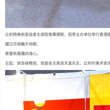
比利時美術家協會主席陸惟華撰联，祝贺主办单位举行香港
耀日月兩輪天地眼，
聚藝術萬種四海心。
左起：侯杏妹教授、组委会主席梁天富先生、比利时美术家