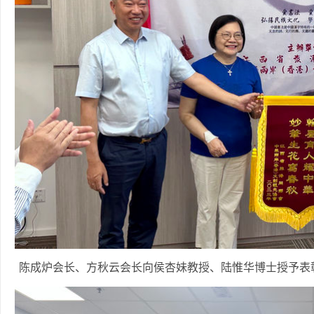
陈成炉会长、方秋云会长向侯杏妹教授、陆惟华博士授予表