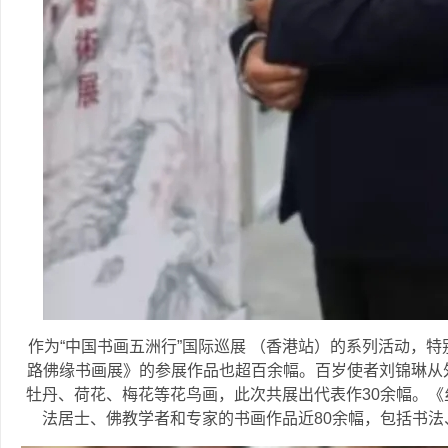
作为“中国书画五洲行”国际巡展 （香港站）的系列活动，
路佛缘书画展》的参展作品也超百余幅。百岁使者刘锦琳从
牡丹、荷花、梅花等花鸟画，此次共展出代表作30余幅。
法居士、佛教学者和专家的书画作品近80余幅，包括书