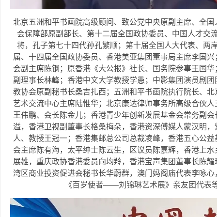
北京五洲和平书画院高级顾问、致公党中央原副主席、全国
会保障部原副部长、第十二届全国政协委员、中国人才交
将，孔子第七十四代孙孔繁顺；第十届全国人大代表、两
届、十四届全国政协委员、香港美亚集团董事局主席李国兴
会副主席陈钢；原香港《大公报》社长、国务院参事王国华
副理事长林峰；香港中文大学教授学愚；中影集团演员剧团
教协会原副秘书长桑吉扎西；五洲和平书画院执行院长、北
艺术交流中心主席陆惟华；北京康达律师事务所高级合伙人
王伟鹏、会长陈金儿；香港青少年创新发展基金会常务副会
溢，香港卫视副董事长格桑梅朵，香港资深傅媒人蒙汉明，
人、教授王冠一；香港集邮总公司总裁凌峰，香港五心公益
会主席陈有海，太平绅士陈云生，区议员陈嘉辉，香港上水
展雄，重庆政协香港委员向均羚，香港宝声集团董事长陈耀
湾区商业投资促进会秘书长华蔚群，澳门妈阁庙代表李咏心
《百岁使者——刘锦琳艺术展》亲友团代表等