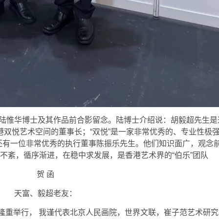
陆惟华博士及其作品前合影留念。陆博士介绍说：胡毅超先生是
双悦艺术空间的董事长；“双悦”是一家非常优秀的、专业性极
还有一位非常优秀的执行董事陈振乐先生。他们知识面广，观念
不紊，循序渐进，在稳中求发展，是香港艺术界的“伯乐”团队
贺 函
天富、毅超老友：
隆重举行， 我谨代表北京人民画院，世界文联，崔子范艺术研究