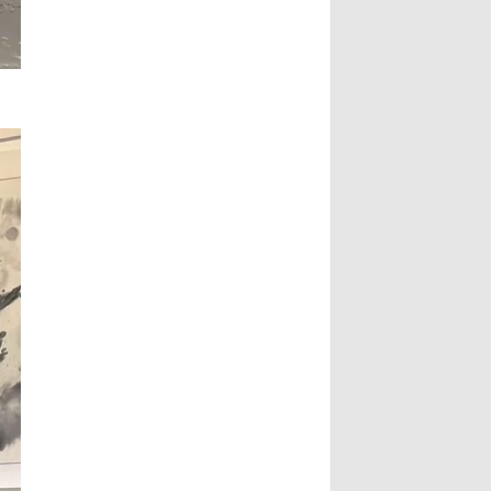
副市长指出，书法最动人之处，除了
文史专家唐学武先生， 6、比利时美
形式表达，也具有丰沛的情境，每一
术家协会主席陆惟华博士， 7、比利
笔要有气度，每一画更具气韵，更说
时世界文化艺术交流中心主席侯杏妹
明了书法已不再是传统艺术，笔墨起
教授， 8、牒谱专家陆才森先生，
落都是情感表现，书法更可说是最能
9、全国劳动模范、盐城市陆氏忠烈
直接表达情感的艺术。...
Read
堂宗亲会陆留伯会长， 10、深圳陆氏
More...
宗亲理事会陆锦明会长， 11、牒谱专
家、盐城陆氏忠烈堂宗亲会陆文鹏名
誉会长， 12、盐城陆氏忠烈堂宗亲会
陆立秋常务副会长， 13、广西钦陆电
力集团有限公司陆廷军董事长，...
Read More...