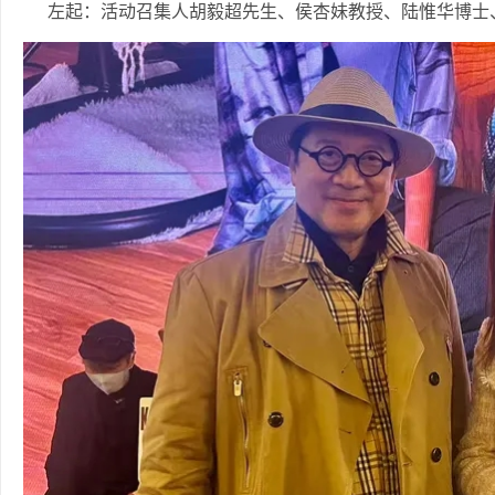
左起：活动召集人胡毅超先生、侯杏妹教授、陆惟华博士