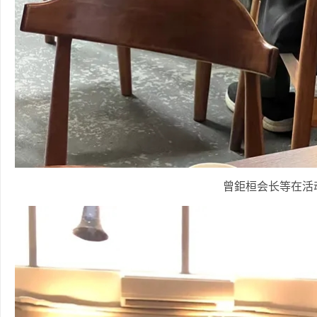
曾鉅桓会长等在活