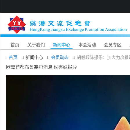
首页
关于我们
新闻中心
本会活动
会员专区
首页
新闻中心
会员动态
胡毅超陈振乐：加大力度推
欧盟首都布鲁塞尔消息 侯杏妹报导