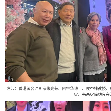
左起：香港著名油画家朱光荣、陆惟华博士、侯杏妹教授、
家、书画家陈勉良在