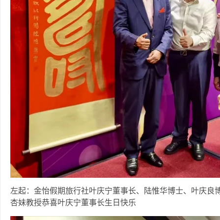
左起：金怡假期旅行社叶庆宁董事长、陆惟华博士、叶庆良
杏妹教授恭喜叶庆宁董事长生日快乐