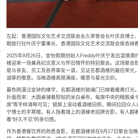
左起：香港国际文化艺术交流联会永久荣誉会长叶庆良博士
期旅行社叶庆宁董事长、香港国际文化艺术交流联会侯杏妹
2025年9月26日，金怡假期创始人Freddy叶庆宁发出温
楼迎来一场兼具纪念意义与怀旧情怀的特别聚会。这场聚会既
是与亲友、员工及各界挚友一道，见证名都酒楼的最后荣光
诚挚的敬意。当晚酒楼高朋满座，暖意与星光交织。
暮色刚漫过金钟的楼宇，名都酒楼的玻璃门已映着暖黄灯光
扑面而来：大圆桌铺着熨帖的米白桌布，每席中央的精致桌卡上，“中
席”等字样清晰可见；银屏上滚动着酒楼旧照，瞬间拉回众人
宁博士的手寒暄，有人指着墙上的酒楼老招牌合影，有人翻着
着“好久不见”的亲切感。
作为香港餐饮界的熟悉身影，名都酒楼将在9月27日聚会当