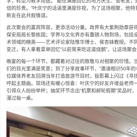
学，转型为教学用途。“能在满是回忆的地方庆生、会老友，
倍的珍贵。”叶庆宁的话语里满是珍视，为了这场相聚，他特意
新友在此共叙情谊。
此次聚会的嘉宾阵容，更添活动分量。政界有大紫荆勋章获
保安局局长黎栋国；学界与文化界亦有重磅人物到场，包括
术领域的精英——艺术评论家陆惟华博士、侯杏妹教授。不
变迁，有人拿着菜单回忆“以前常来吃这道烧鹅”，让这场聚
晚宴的每一个环节，都藏着对过往的致敬与对相聚的珍惜。
们的目光里满是笑意；到了分享故事环节，“邀请相识50年的
位媒体界老友回溯当年打造旅游节目时，投影幕上闪过《寻
哼起主题曲。现场还有暖心惊喜：叶庆宁的好友许增益老师
引得众人纷纷举杯；抽奖环节念出“机票和邮轮假期”奖品时
漫过每一桌。