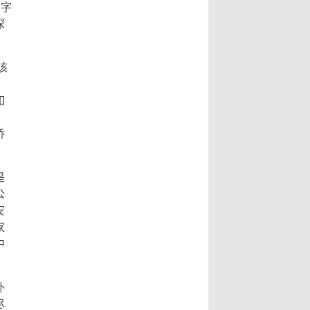
字字
深
该
》
如
侨
是
公
安
家
中
外
尽