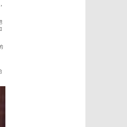
心，
把
如
的
的