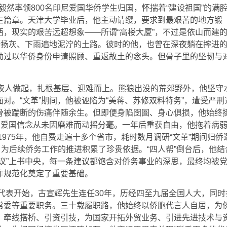
，毅然率领800名印尼爱国华侨学生归国，怀揣着“建设祖国”的满
生篇章。天津大学毕业后，他主动请缨，要求到最艰苦的地方锻
，现实的艰苦远超想象——所谓“高楼大厦”，不过是依山而建
街扬灰、下雨遍地泥泞的土路。彼时的他，也曾在深夜躺在摔进
动过以华侨身份申请照顾、重返故土的念头。但骨子里的坚韧与
守夜人做起，扎根基层、迎难而上。熊狼出没的荒郊野外，他坚守
对。“文革”期间，他被诬陷为“美蒋、苏修双料特务”，遭受严刑
骨被踹断的伤痛伴随余生。但即便身陷囹圄、身心俱损，他始终
，爱国信念从未因磨难而动摇分毫。一年后重获自由，他拖着病
1975年，他自费走遍十多个省市，耗时数月调研“文革”期间归侨
，为后续侨务工作的推进积累了珍贵依据。“四人帮”倒台后，他结
议”上书中央，每一条建议都饱含对侨务事业的深思，最终均被
作规范化奠定了重要基础。
会代表开始，古宣辉先生连任30年，历经四至九届全国人大，同时
常委等重要职务。三十载履职路，他始终以侨胞代言人自居，为
，牵线搭桥、引资引技，为国家开拓外贸业务、引进先进技术与