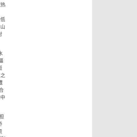
副市长指出，书法最动人之处，除了
文史专家唐学武先生， 6、比利时美
腔热
形式表达，也具有丰沛的情境，每一
术家协会主席陆惟华博士， 7、比利
笔要有气度，每一画更具气韵，更说
的低
时世界文化艺术交流中心主席侯杏妹
明了书法已不再是传统艺术，笔墨起
的山
教授， 8、牒谱专家陆才森先生，
落都是情感表现，书法更可说是最能
对
9、全国劳动模范、盐城市陆氏忠烈
直接表达情感的艺术。...
Read
堂宗亲会陆留伯会长， 10、深圳陆氏
More...
宗亲理事会陆锦明会长， 11、牒谱专
水
家、盐城陆氏忠烈堂宗亲会陆文鹏名
逼
誉会长， 12、盐城陆氏忠烈堂宗亲会
挺
陆立秋常务副会长， 13、广西钦陆电
弱之
力集团有限公司陆廷军董事长，...
遭
Read More...
合
党中
担
侨
资