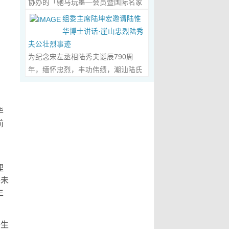
协办的「驰马玩墨—会员暨国际名家
化作我最初的美学启蒙。耳濡目染之
划过甲骨文的象形密码，将东方哲思
文创观光协会会长、江西省旅港同乡
书法联展」，已于2026年5月3日在台
下，我深深爱上了绘画，年少的心
组委主席陆坤宏邀请陆惟
的留白与日本新书法的张力调和成墨
会常务副会长方秋云女士，中华两岸
南新营文化中心盛大开幕。本次展览
里，悄悄埋下了一个成为画家的梦
华博士讲话·崖山忠烈陆秀
色，在宣纸上晕染出“手术刀与毛笔共
（香港）文创观光协会常务副会长、
荟萃海内外书法名家佳作约二百五十
想，那份对美与生俱来的向往，对艺
夫公壮烈事迹
舞”的传奇。当他谈及篆隶的古拙如钟
江西省旅港同乡会常务副会长朱国华
件，汇聚台湾近两百位书家，及全球
术纯粹的执着，从此在心底生根发
为纪念宋左丞相陆秀夫诞辰790周
鼎锈迹、草书的狂放似惊鸿掠水，严
先生的邀请，前往参观了贵会会所。
十余国家和地区四十二位国际名家；
芽，成为贯穿我一生的精神底色。...
年，缅怀忠烈，丰功伟绩，潮汕陆氏
谨的学术脉络里忽然漫出诗意：“医学
活动中，方秋云会长、朱国华常务副
盛会当日，两百余位参展艺术家与各
Read More...
宗亲联谊会、潮汕陆秀夫历史文化研
是解剖生命的精密，书法是重构灵魂
会长向陆惟华博士、侯杏妹教授详细
界嘉宾莅临现场，充分彰显书法艺术
究院于2026年4月1日在广东省潮州市
的浪漫。”众人静坐听风，看他眼中闪
介绍了江西省旅港同乡会，在建会70
跨越地域、融通古今、多元共生的独
意溪临江酒店举办“纪念宋左丞相陆秀
烁的星子，原是艺术与科学在灵魂深
毕
多年来的光辉历程；也介绍了，在新
特人文魅力。 台南市政府副市长叶泽
夫诞辰790周年大会”，出席专家学者
前
处的共鸣。 舌尖行旅：环球风味的味
时代的发展中，成立中华两岸（香
山于开幕式上致词时表示，感谢中国
700余人，其中有： 1、研讨会组委
。
蕾协奏...
Read More...
港）文创观光协会的使命，得到了与
书法学会将此被视为年度最具代表性
会主席陆坤宏先生， 2、潮州市政协
江西“姻缘极深”的陆博士和侯教授的
的书法大展在台南市做展出，更有多
原副主席、现潮州市关工委陈耿之主
高度赞赏。 会晤中，着重探讨了文
埋
达250件且涵盖台湾与国际书家在共
任， 3、潮州市陆秀夫历史文化研究
创、宏扬中华文明，讲好中国故事的
终未
襄盛举下所提供展出与交流的重要作
会永远名誉会长陆章明先生， 4、汕
任务；观光祖国大好山河之美，增强
生
品，不仅带给观者宽广且多元欣赏的
头市原副厅级干部，潮州市陆秀夫历
赤子情怀的必要性。...
Read More...
视野，更能展现文化提升的精萃，让
史文化研究会总顾问陈瑞和先生，
此活动具有正面能量与意义。叶泽山
5、潮州市老干部大学讲师、潮州市
一生