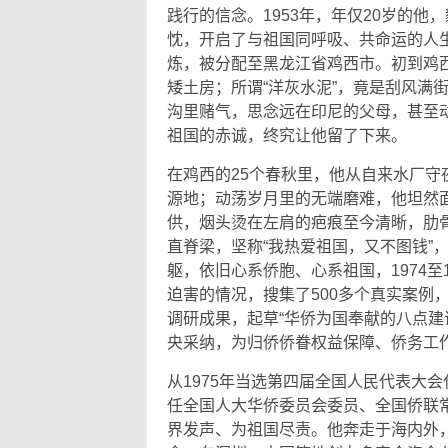
践行的信念。1953年，年仅20岁的他
忱，开启了与祖国同呼吸、共命运的人
炼，被分配至黑龙江省鸡西市。初到鸡西
矮土房；所谓“洋灰水泥”，竟是刮风满
沟里赌气，思念远在印尼的父母，甚至
祖国的赤诚，终究让他留了下来。
在鸡西的25个春秋里，他从自来水厂
源地；动荡岁月里的无端磨难，他坦然面
供，烟头烫在左肩的疤痕至今清晰，肋
直脊梁，坚称“我热爱祖国，又不图钱”
躯，依旧心系侨胞、心系祖国，1974至
迫害的情况，搜集了500多个真实案例
调研成果，起草“华侨为国奉献的八点建
央采纳，为归侨侨眷权益保障、侨务工
从1975年当选第四届全国人民代表大
任全国人大华侨委员会委员、全国侨联
界发声、为祖国尽责。他奔走于海内外