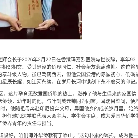
辉会长于2026年3月22日在香港玛嘉烈医院与世长辞，享年93
生相识相交、受其恩泽的侨界同仁、社会挚友悲痛难抑。这位将
的泰斗级人物，虽已驾鹤西去，但他爱国爱港的赤诚初心、砥砺
如星辰长耀，如江河永续，在岁月长河中镌刻下永不磨灭的印记
县区，这片孕育无数爱国侨胞的热土，滋养了他与生俱来的家国情
老侨领，幼年时的他，与叶剑英元帅同为同窗，耳濡目染间，便
岁时，他随祖母奔赴印尼投奔父母，异国他乡的成长岁月里，始
，担任雅加达学联代表大会主席、学生会主席，成为爱国华侨学
了侨界青年的责任与担当。
建设好，咱们海外华侨就有了靠山。”这句朴素的嘱托，成为他