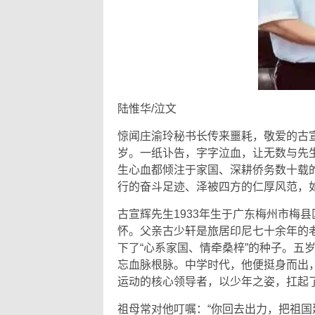
陆惟华/泣文
‍惊闻庄渝玲秘书长传来噩耗，敬爱的古宣
岁。一纸讣告，字字泣血，让无数与先
生心血都倾注于家国、深耕侨务数十载
行的奋斗足迹、泽被四方的仁厚风范，
古宣辉先生1933年生于广东梅州市梅
怀。父亲古少轩是旅居印尼七十余年的
下了“心系家国、情牵桑梓”的种子。五
忘血脉根脉。中学时代，他便挺身而出
运动的核心领导者，以少年之姿，扛起
祖母常对他叮嘱：“你回去出力，把祖国