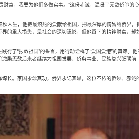
贵财富，我要为他们多做实事。”这份赤诚，温暖了无数侨胞的
3载春秋人生，他把最炽热的爱献给祖国，把最深厚的情留给侨界，
侨界的重大损失，是社会的深切遗憾，但他留下的精神财富，却
践行了“报效祖国”的誓言，用行动诠释了“爱国爱港”的真谛。他
将激励无数后来者继续为祖国发展、侨务事业、民族复兴砥砺前
泽绵长。家国永念其功，侨界永记其恩，这位不朽的侨领、赤诚
。