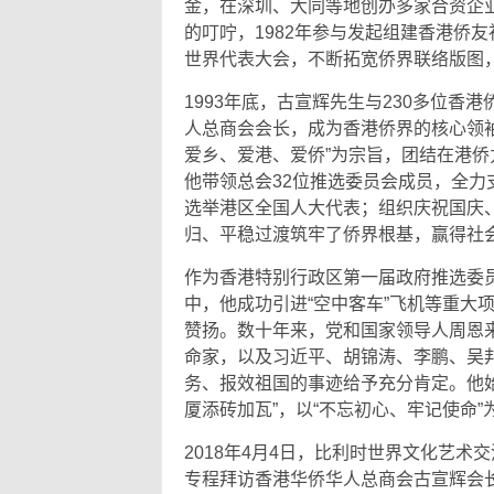
金，在深圳、大同等地创办多家合资企业
的叮咛，1982年参与发起组建香港侨
世界代表大会，不断拓宽侨界联络版图
1993年底，古宣辉先生与230多位
人总商会会长，成为香港侨界的核心领袖
爱乡、爱港、爱侨”为宗旨，团结在港
他带领总会32位推选委员会成员，全
选举港区全国人大代表；组织庆祝国庆
归、平稳过渡筑牢了侨界根基，赢得社
作为香港特别行政区第一届政府推选委
中，他成功引进“空中客车”飞机等重大
赞扬。数十年来，党和国家领导人周恩
命家，以及习近平、胡锦涛、李鹏、吴
务、报效祖国的事迹给予充分肯定。他
厦添砖加瓦”，以“不忘初心、牢记使命
2018年4月4日，比利时世界文化艺
专程拜访香港华侨华人总商会古宣辉会