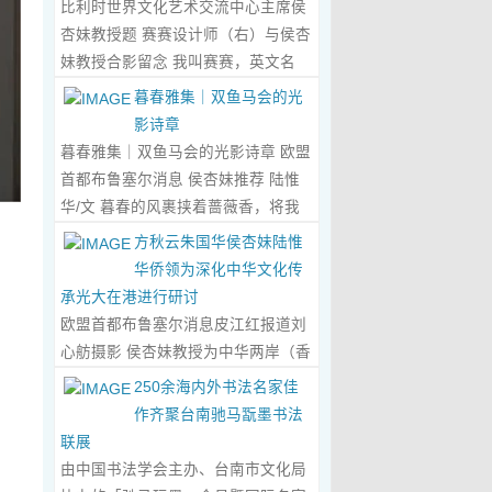
比利时世界文化艺术交流中心主席侯
心晤谈，此番交流没有客套的寒暄，
杏妹教授题 赛赛设计师（右）与侯杏
唯有艺术与文化的深度共鸣，言辞间
妹教授合影留念 我叫赛赛，英文名
尽是两位先生沉淀半生的艺术风骨与
Elin，生于湖南邵东的乡野村落，如
暮春雅集｜双鱼马会的光
赤诚的文化情怀，畅谈过后，内心满
今扎根东莞，在服装与设计的领域
影诗章
是深切的感念与久久不散的触动，更
里，书写着属于自己的人生篇章。 我
暮春雅集｜双鱼马会的光影诗章 欧盟
让我对国风服饰的创作之路，有了全
的童年，是被墨香与书卷包裹的时
首都布鲁塞尔消息 侯杏妹推荐 陆惟
新的认知与坚守。...
Read More...
光。外公是当地颇负盛名的国画爱好
华/文 暮春的风裹挟着蔷薇香，将我
者，更是深耕杏坛数十载的资深教
们引入香港双鱼河马会的湖光画卷
方秋云朱国华侯杏妹陆惟
师、老校长，他的一生，一半是教书
中。叶庆良博士、陆惟华博士、侯杏
华侨领为深化中华文化传
育人的赤诚，一半是笔墨丹青的风
妹教授与廖国玲小姐同游于此，在水
承光大在港进行研讨
雅。记忆里，外公的书桌总铺着宣
墨烟岚与艺术雅趣间，共赴一场关于
欧盟首都布鲁塞尔消息皮江红报道刘
纸，狼毫笔起落间，山水花鸟跃然纸
时光的慢调叙事。 墨韵凝香：方寸亭
心舫摄影 侯杏妹教授为中华两岸（香
上，窗外的田园炊烟、山间流云，都
间的思想流觞 小亭四面环绿，檐角悬
港）文创观光协会题词致贺 2023年5
250余海内外书法名家佳
成了他笔下的景致。我总蹲在桌旁静
着的灯串尚未苏醒，却被攀援的藤蔓
月2日上午，比利时美术家协会主席
作齐聚台南驰马翫墨书法
静凝望，看墨色在纸上晕染开深浅层
织成了碎金帘幕。牙医博士叶庆良的
陆惟华博士，比利时世界文化艺术交
联展
次，看线条勾勒出世间万物，那些灵
书法汇报在此流淌，如古琴拨弦——
流中心主席、香港国际文化艺术联会
由中国书法学会主办、台南市文化局
动的笔触、雅致的构图，悄无声息地
他从仓颉造字的鸿蒙传说讲起，指尖
会长侯杏妹教授应中华两岸（香港）