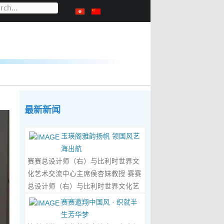
最新新闻
玉瑛阁雅韵扬帆 领国风艺
海出航
赛赛总设计师（右）与比利时世界文
化艺术交流中心主席侯杏妹教授 赛赛
总设计师（右）与比利时世界文化艺
术交流中心主席侯杏妹教授及其题词
赛赛遨翔中国风 · 织就半
合影留念 ‍ 赛赛/文 ‍ 近日有幸与比利时
生芳华梦
籍华裔艺术家陆惟华、侯杏妹夫妇倾