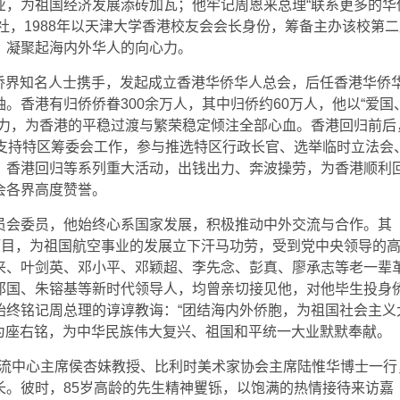
，为祖国经济发展添砖加瓦；他牢记周恩来总理“联系更多的华
友社，1988年以天津大学香港校友会会长身份，筹备主办该校第
，凝聚起海内外华人的向心力。
香港侨界知名人士携手，发起成立香港华侨华人总会，后任香港华侨
。香港有归侨侨眷300余万人，其中归侨约60万人，他以“爱国
侨力，为香港的平稳过渡与繁荣稳定倾注全部心血。香港回归前后
力支持特区筹委会工作，参与推选特区行政长官、选举临时立法会
、香港回归等系列重大活动，出钱出力、奔波操劳，为香港顺利
会各界高度赞誉。
员会委员，他始终心系国家发展，积极推动中外交流与合作。其
项目，为祖国航空事业的发展立下汗马功劳，受到党中央领导的
来、叶剑英、邓小平、邓颖超、李先念、彭真、廖承志等老一辈
邦国、朱镕基等新时代领导人，均曾亲切接见他，对他毕生投身
始终铭记周总理的谆谆教诲：“团结海内外侨胞，为祖国社会主义
”为座右铭，为中华民族伟大复兴、祖国和平统一大业默默奉献。
术交流中心主席侯杏妹教授、比利时美术家协会主席陆惟华博士一行
长。彼时，85岁高龄的先生精神矍铄，以饱满的热情接待来访嘉