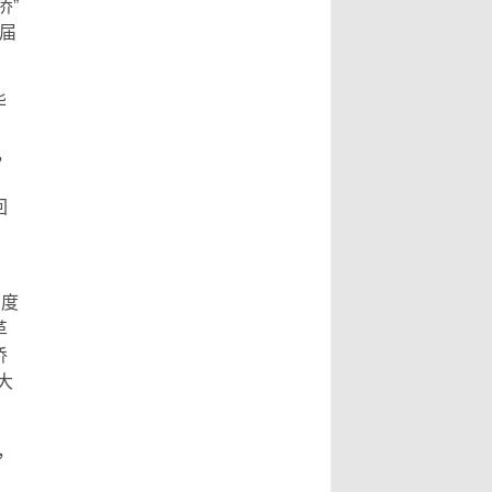
侨”
二届
华
、
，
、
回
高度
革
侨
大
，