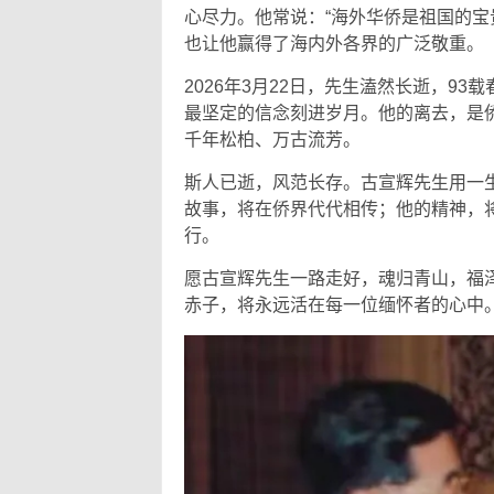
心尽力。他常说：“海外华侨是祖国的宝
也让他赢得了海内外各界的广泛敬重。
2026年3月22日，先生溘然长逝，9
最坚定的信念刻进岁月。他的离去，是
千年松柏、万古流芳。
斯人已逝，风范长存。古宣辉先生用一生
故事，将在侨界代代相传；他的精神，
行。
愿古宣辉先生一路走好，魂归青山，福
赤子，将永远活在每一位缅怀者的心中