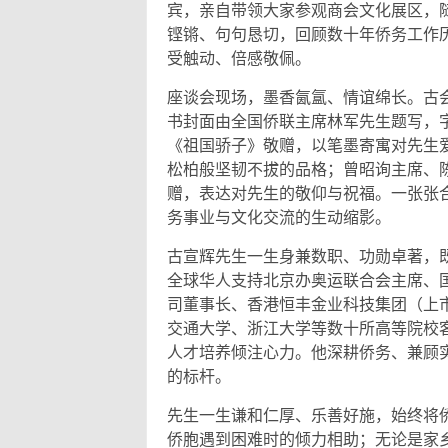
宾，亲自带领大家参观商会文化展区，随
铿锵、句句恳切，回顾数十年侨务工作
受触动、倍感敬佩。
座谈会现场，墨香氤氲、情谊绵长。古
书封面由全国侨联主席林军先生题写，
《祖国骄子》敬赠，以笔墨寄寓对先生
松柏般坚韧不拔的品格；曾昭询主席、
赠，表达对先生的敬仰与祝福。一张张
务事业与文化交流的生动缩影。
古宣辉先生一生身兼数职、功勋卓著，
全球华人支持北京办奥运联合会主席、
司董事长、香港恒丰金业科技集团（上
交通大学、浙江大学等数十所高等院校
人才培养倾注心力。他深耕侨务、兼顾
的标杆。
先生一生谦和仁厚、乐善好施，始终将
侨胞遇到困难时的倾力相助；无论是家