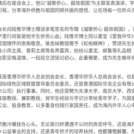
后在座谈会上，他以“凝聚侨心，报效祖国”为主题发表演讲，
历程，分享海外侨胞与祖国同频共振的感悟，让在场每一位听众
会长向陆惟华博士赠送亲笔签名的专辑《凝聚侨心 报效祖国》，
字里行间皆是他半生侨务心血；陆惟华博士则以墨宝《爱我中华
爱国情怀的崇高敬意。侯杏妹教授赠予《松柏精神》，赞颂先生
陈小凤主席、曾莉主席等各界嘉宾，纷纷以墨宝、邮集等礼品相
合影定格温情，一段段交流铭记初心，此番雅聚，成为先生晚年
既是香港华侨华人总会创会会长、香港华侨华人总商会会长，也
国际绿色区域联盟督导委员会委员，还是香港国际华龙企业有限
市公司）执行董事。同时，他还受聘为天津大学、南京大学、西
客座教授、兼职教授，将毕生经验与学识分享给青年学子，为国
实业、投身教育，以多重身份践行家国责任，成为海内外华人心
侨胞冷暖挂在心头。无论是归侨遭遇不公时的奔走呼号，还是海
乡公益事业的支持，还是青年侨才的培养扶持，他都慷慨解囊、