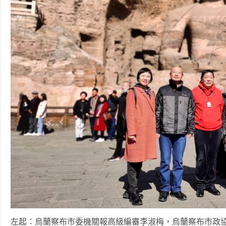
左起：烏蘭察布市委機關報高級編審李淑梅，烏蘭察布市政