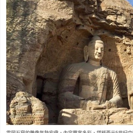
雲岡石窟的雕像氣勢宏偉，內容豐富多彩，堪稱西元5世紀