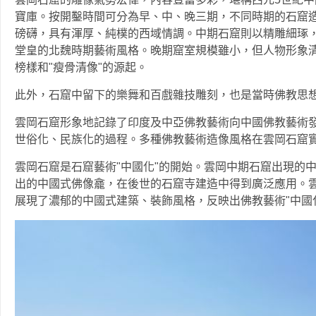
寶庫。按開鑿時間可分為早、中、晚三期，不同時期的石窟造
磅礴，具有渾厚、純樸的西域情調。中期石窟則以精雕細琢
堂皇的北魏時期藝術風格。晚期窟室規模雖小，但人物形象
榜樣和"瘦骨清像"的源起。
此外，石窟中留下的樂舞和百戲雜技雕刻，也是當時佛教思
雲岡石窟形象地記錄了印度及中亞佛教藝術向中國佛教藝術
世俗化、民族化的過程。多種佛教藝術造像風格在雲岡石窟
雲岡石窟是石窟藝術"中國化"的開始。雲岡中期石窟出現的
出的中國式佛像龕，在後世的石窟寺建造中得到廣泛應用。
展現了濃郁的中國式建築、裝飾風格，反映出佛教藝術"中國