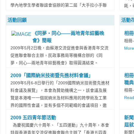
譽會
而且有很好的國際網路。來港求學的內地學生，應該
義。
學內地學生學者聯誼會協辦的第二屆「大手拉小手聯
耗，
市陸
要珍惜在香港的機會，課業學習之外，要多體驗社會
表達
校燒烤論壇――與企業家零距離交流」活動在小欖燒
烈醫
州市
文化和多參與社會活動。談到蘇港會時，他說，蘇港
更具
活動回顧
活動
烤場成功舉辦。活動共吸引近50名內地和香港大學
讓無
6、
會是一個非常好的平臺，蘇港會的很多活動有利於兩
落都
生，出席的嘉宾包括教育科技部潘永华部长、香港經
摯友
界文
地青年互相瞭解。潘部長特別強調，改革開放後變化
《同夢‧同心——兩地青年綜藝晚
相冊
藝術。
濟日報社長麥華章先生，蘇港交流促进會主席黃少山
僑務
陸才
很大，應該多看看祖國各個地方。他還提出建議希望
會》簡報
相冊
先生等共11位嘉賓。大學生們分組和企業家們進行交
愛港
宗親
今後蘇港會的活動舉辦領域更寬一點，經濟發展在國
2009年5月2日晚，由蘇港交流促進會與香港青年交流
More.
流，齊齊探討大學生未來的畢業前路，以及分享企業
仁厚
會長
內很不平衡的，不能只看先進的地方，也要多去下中
促進聯會聯合主辦，民政事務局等機構合辦的《同
家們的珍貴成功經驗。...
Read More...
鐫刻
名譽
西部的地方，瞭解不同的生活和社會發展情況。...
夢‧同心—兩地青年綜藝晚會》取得圓滿結束。
會長
Read More...
是次晚會不僅有來自香港及內地多個省份的青年歡聚
2009「國際納米技術暨先進材料會議」
相冊
長，.
一堂，更有外籍少數民族友人的熱心參與，表演了精
職典
2009年5月6-8日舉行的「2009國際納米技術暨先進材
彩的印度舞蹈。青少年們以他們獨有的青春活力和嶄
相冊
料會議及展覽」，本會為贊助機構之一，該會議及展
新形式演繹出五四運動的歷史，宣揚了愛國、進步、
Read
覽是本港唯一一個就納米及材料應用的跨學術及工業
民主、科學的偉大五四精神。並在表演中相互分享學
界的國際性會議，並有多個不同範疇的會議項目，邀
習，加深了彼此的情意。 此次晚會不僅是兩岸青
得各地專家作演講，目的是透過此會議，加深本地業
年展示夢想，以藝會友的盛宴，並首開先河安排少數
2009 五四青年節活動
新聞
界對納米技術及先進材料之瞭解，進而提升產品性
族裔加入到香港和國內的交流活動，這是其他青年交
屆就
為慶祝國慶六十周年、「五四運動」九十周年，本會
能、創新產品以增強競爭力。 會議歷時三天，包
流促進會所沒有開展過的，為我們與外籍少數族裔的
新聞
特與香港青年交流促進聯會聯合主辦了「香港五四青