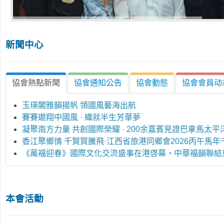
新聞中心
協會熱點新聞
協會通知公告
協會動態
協會會員动
玉瑛閣雅韻揚帆 領國風藝海出航
賽賽遨翔中國風 · 織就半生芳華夢
凝聚南方力量 共創國際榮耀 · 200余嘉賓見證巴拿馬
香江聚鄉情 千賢賀騰飛·江西省旅港同鄉會2026丙午馬
《萬福迎春》國際文化交流盛事在港啓幕，中華福韻聯結
本會活動