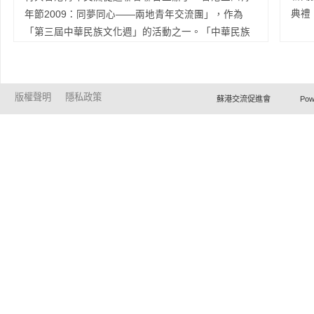
括主旨演講和國別報告，以及四個半天會議。每個半
融和共通的搭建了溝通的橋梁，意義重大。對此，印
典禮
年節2009：同夢同心——兩地青年交流團」，作為
天的會議集中於某個特定的工業;今屆會議期間特設半
度的一些媒體對是次晚會進行了廣泛報導。 本會
「第三屆中華民族文化週」的活動之一。「中華民族
天「納米技術暨先進材料商貿配對」時段，為工業界
將繼續致力各種交流工作，挖掘更多交流合作的機會
文化週」已成為展現國家民族團結、和諧共融的品牌
向外界展現創新成果，使本屆會議讓業界與國際專家
及平臺。 附：印度媒體報導連接
Read More...
活動，而「五四運動」亦象徵著青年一代熱切追求理
近距離接觸，將納米技術及先進材料更有效轉化為創
想、願意獻身建設國家的情懷。 這次交流團的活
新產品。 會議完滿結束，成功地為香港工業界創
版權聲明
隱私政策
蘇港交流促進會 Powered by Ho
動時間為4月30日至5月5日，設有多個環節，活動內
造出一個有效的交流平臺，促進納米技術和先進材料
容包括：“參加國際青年商會運動會”、“兩地青年綜藝
的商業化和工業應用。
Read More...
晚會”、“民族文化嘉年華”、“「五四青年節」升旗儀
式”、“參觀學校及與中學生交流”等。來自內地各省市
少數民族的青少年代表、廣東的青年人、香港青年
人、香港少數族裔的代表約600余人共同參加了是次深
具意義的活動。 各地青年透過參加是次交流團，
增進了相互之間的感情和友誼，使熱愛國家、追求進
步、民主、科學的五四精神，得以在兩地青年之間薪
火相傳。
Read More...