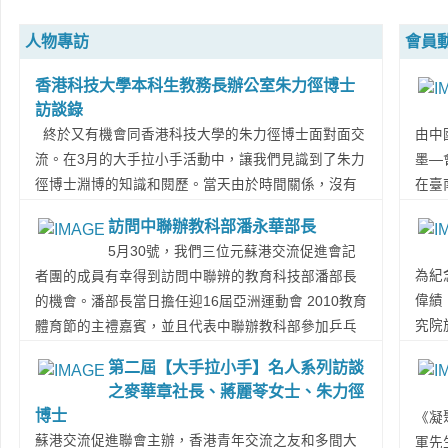
人物專訪
會員
香港科技大學本科生教務長辦公室朱力徑博士
訪談錄
終於又有機會同香港科技大學的朱力徑博士面對面交
由中
流。在3月的大手拉小手活動中，讓我們見識到了朱力
墨—
徑博士淵博的知識和閱歷。當天由於時間關係，沒有
在臺
機會聊盡興，當場同朱博士約定，5月再次歡聚暢談。
書法
訪問中聯辦教科部潘永華部長
這天終於來到。 我們地點選在了香港科技大學南北小
家，
5月30號，我們三位元蘇港交流促進會記
廚中餐廳。香港科技大學的校園美不甚收，想起朱博
當日
為紀
者團的成員有幸得到訪問中聯辨的教育科技部潘部長
士聊天中開的玩笑，說他在北京香港科技大學招生推
分彰
偉績
的機會。潘部長當日擔任迎16屆亞洲運動會 2010教育
介會時，就說港科大有的是“無敵海景”，聽眾立馬都記
特人
究院
體育節的主禮嘉賓，並且代表中聯辦教科部參加乒乓
住。香港科技大學也不愧對這個稱號。這也體現了，
詞時
辦“
球比賽。潘部長球技非常厲害，對青年們非常和藹，
朱博士的表達是準確且能抓住人心的，這也是大家喜
表性
第二屆【大手拉小手】名人系列訪談
學者
百忙之中他同我們分享了他對青年們感興趣的問題的
歡同他聊天的原因之一。...
Read More...
蓋臺
之麥華章社長、蔣麗苓女士、朱力徑
先生
看法和建議。 在潘部長的眼中，香港是一個中西
重要
博士
《凝
耿之
交匯的地方，在這兒英語環境很好、信息豐富廣泛，
能展
蘇港交流促進聯會主辦，香港青年交流之友和多間大
軍先