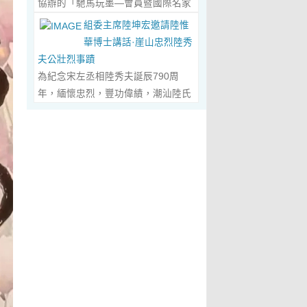
協辦的「馳馬玩墨—會員暨國際名家
化作我最初的美學啟蒙。耳濡目染之
劃過甲骨文的象形密碼，將東方哲思
舉辦，主題是 「中國城市與琴棋書畫
書法聯展」，已於2026年5月3日在
下，我深深愛上了繪畫，年少的心
組委主席陸坤宏邀請陸惟
的留白與日本新書法的張力調和成墨
的結合」。第二屆，於2019年在旅
臺南新營文化中心盛大開幕。本次展
裡，悄悄埋下了一個成為畫家的夢
華博士講話·崖山忠烈陸秀
色，在宣紙上暈染出“手術刀與毛筆共
遊文化名城廣東省陽春市舉辦，主題
覽薈萃海內外書法名家佳作約二百五
想，那份對美與生俱來的嚮往，對藝
夫公壯烈事蹟
舞”的傳奇。當他談及篆隸的古拙如鐘
為「文化旅遊+」城市 與新農村文化
十件，匯聚臺灣近兩百位書家，及全
術純粹的執著，從此在心底生根發
為紀念宋左丞相陸秀夫誕辰790周
鼎鏽跡、草書的狂放似驚鴻掠水，嚴
旅遊融合」。第三屆，於2022年在澳
球十餘國家和地區四十二位國際名
芽，成為貫穿我一生的精神底色。...
年，緬懷忠烈，豐功偉績，潮汕陸氏
謹的學術脈絡裡忽然漫出詩意：“醫學
門舉 辦，主題為「讓中華傳統文化成
家；盛會當日，兩百餘位參展藝術家
Read More...
宗親聯誼會、潮汕陸秀夫歷史文化研
是解剖生命的精密，書法是重構靈魂
為--東西方文明交流的橋梁 和紐
與各界嘉賓蒞臨現場，充分彰顯書法
究院於2026年4月1日在廣東省潮州
的浪漫。”眾人靜坐聽風，看他眼中閃
帶」。第四屆國際城市論壇系列活
藝術跨越地域、融通古今、多元共生
市意溪臨江酒店舉辦“紀念宋左丞相陸
爍的星子，原是藝術與科學在靈魂深
動：「美麗灣區--第 二屆美術作品雙
的獨特人文魅力。 臺南市政府副市長
秀夫誕辰790周年大會”，出席專家學
處的共鳴。 舌尖行旅：環球風味的味
年展（香港巡展）暨藝術品與金融價
葉澤山於開幕式上致詞時表示，感謝
者700余人，其中有： 1、研討會組
蕾協奏...
Read More...
值論壇， 第三屆紫荊花詩歌獎（香
中國書法學會將此被視為年度最具代
委會主席陸坤宏先生， 2、潮州市政
港）•「和平與安寧」全球華語詩歌
表性的書法大展在臺南市做展出，更
協原副主席、現潮州市關工委陳耿之
大賽啓動禮，Г2021第二屆紫荊花詩
有多達250件且涵蓋臺灣與國際書家
主任， 3、潮州市陸秀夫歷史文化研
歌獎（香港）「詩與遠 方」全球華語
在共襄盛舉下所提供展出與交流的重
究會永遠名譽會長陸章明先生， 4、
詩歌大賽」頒獎典禮，世界和平書法
要作品，不僅帶給觀者寬廣且多元欣
汕頭市原副廳級幹部，潮州市陸秀夫
日】等...
Read More...
賞的視野，更能展現文化提昇的精
歷史文化研究會總顧問陳瑞和先生，
萃，讓此活動具有正面能量與意義。
5、潮州市老幹部大學講師、潮州市