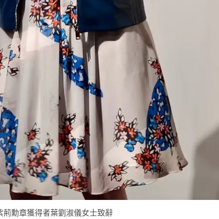
紫荊勳章獲得者葉劉淑儀女士致辭