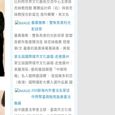
比利時世界文化藝術交流中心主席侯
傾心晤談，此番交流沒有客套的寒
杏妹教授題 賽賽設計師（右）與侯杏
暄，唯有藝術與文化的深度共鳴，言
妹教授合影留念 我叫賽賽，英文名
辭間盡是兩位先生沉澱半生的藝術風
Elin，生於湖南邵東的鄉野村落，如
暮春雅集｜雙魚馬會的光
骨與赤誠的文化情懷，暢談過後，內
今紮根東莞，在服裝與設計的領域
影詩章
心滿是深切的感念與久久不散的觸
裡，書寫著屬於自己的人生篇章。 我
暮春雅集｜雙魚馬會的光影詩章 歐盟
動，更讓我對國風服飾的創作之路，
的童年，是被墨香與書卷包裹的時
首都布魯塞爾消息 侯杏妹推薦 陸惟
有了全新的認知與堅守。...
Read
光。外公是當地頗負盛名的國畫愛好
華/文 暮春的風裹挾著薔薇香，將我
More...
者，更是深耕杏壇數十載的資深教
們引入香港雙魚河馬會的湖光畫卷
第五屆國際城市文化論壇-走進廣州
師、老校長，他的一生，一半是教書
中。葉慶良博士、陸惟華博士、侯杏
第五屆國際城市文化論壇-走進廣州：
育人的赤誠，一半是筆墨丹青的風
妹教授與廖國玲小姐同游于此，在水
美麗灣區--藝術邀請展暨「中華時
雅。記憶裡，外公的書桌總鋪著宣
墨煙嵐與藝術雅趣間，共赴一場關於
報」名人圍棋邀請賽、 首屆維多利亞
紙，狼毫筆起落間，山水花鳥躍然紙
時光的慢調敘事。 墨韻凝香：方寸亭
（香港）國際攝影大賽入選作品展 國
上，窗外的田園炊煙、山間流雲，都
間的思想流觴 小亭四面環綠，簷角懸
際城市文化論壇介紹： 國際城市文化
250餘海內外書法名家佳
成了他筆下的景致。我總蹲在桌旁靜
著的燈串尚未蘇醒，卻被攀援的藤蔓
論壇組委會和中華時報傳媒集團等機
作齊聚臺南馳馬翫墨書法
靜凝望，看墨色在紙上暈染開深淺層
織成了碎金簾幕。牙醫博士葉慶良的
構，成 功在中國內地和澳門主辦了三
聯展
次，看線條勾勒出世間萬物，那些靈
書法彙報在此流淌，如古琴撥弦——
屆国際城市文化論壇。第一 屆，於
由中國書法學會主辦、臺南市文化局
動的筆觸、雅致的構圖，悄無聲息地
他從倉頡造字的鴻蒙傳說講起，指尖
2018年在歷史文化名城浙江省紹興市