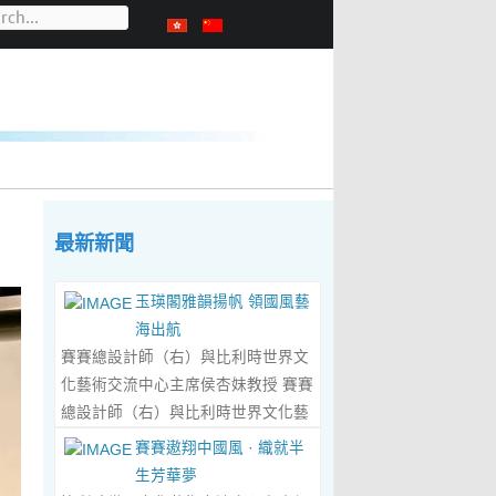
最新新聞
玉瑛閣雅韻揚帆 領國風藝
海出航
賽賽總設計師（右）與比利時世界文
化藝術交流中心主席侯杏妹教授 賽賽
總設計師（右）與比利時世界文化藝
術交流中心主席侯杏妹教授及其題詞
賽賽遨翔中國風 · 織就半
合影留念 ‍ 賽賽/文 ‍ 近日有幸與比利
生芳華夢
時籍華裔藝術家陸惟華、侯杏妹夫婦