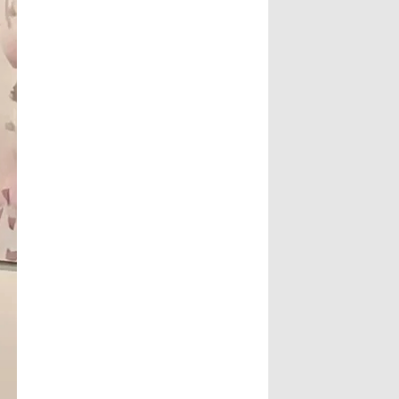
葉澤山副市長指出，書法最動人之
文史專家唐學武先生， 6、比利時美
處，除了形式表達，也具有豐沛的情
術家協會主席陸惟華博士， 7、比利
境，每一筆要有氣度，每一畫更具氣
時世界文化藝術交流中心主席侯杏妹
韻，更說明了書法已不再是傳統藝
教授， 8、牒譜專家陸才森先生，
術，筆墨起落都是情感表現，書法更
9、全國勞動模範、鹽城市陸氏忠烈
可說是最能直接表達情感的藝術。...
堂宗親會陸留伯會長， 10、深圳陸
Read More...
氏宗親理事會陸錦明會長， 11、牒
譜專家、鹽城陸氏忠烈堂宗親會陸文
鵬名譽會長， 12、鹽城陸氏忠烈堂
宗親會陸立秋常務副會長， 13、廣
西欽陸電力集團有限公司陸廷軍董事
長，...
Read More...