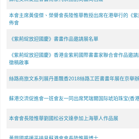
本會主席黃俊傑、榮譽會長陸惟華教授出席在港舉行的《紫
佈會
《紫荊綻放迎國慶》書畫作品邀請展名單
《紫荊綻放迎國慶》香港金紫荊國際書畫家聯合會作品邀請
徵稿啟事
絲路商旅文系列展丹墨飄香2018絲路工匠書畫年展在京舉
蘇港交流促進會一班會友一同出席梵瑞爾国际琥珀珠宝(香港
本會會長陸惟華劉國松谷文達參加上海華人作品展
黃興國裘援平接見蘇港會會長陸惟華博士