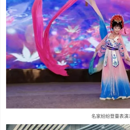
名家紛紛登臺表演