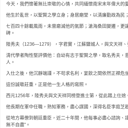
今天，我們懷著無比崇敬的心情，共同緬懷南宋末年偉大的愛
他生於亂世，以聖賢之學立身；身居廟堂，以清廉勤政為民
七百四十餘載風雨，未曾磨滅他的氣節；滄海桑田變遷，更
碑。
陸秀夫（1236—1279），字君實，江蘇鹽城人，與文天祥、
清代學者陶性堅評價他：自幼有志于聖賢之學，取名秀夫，意
人。
入仕之後，他沉靜端謹，不苟求名利，宴飲之間依然正襟危
這份誠敬莊重，正是他一生人格的寫照。
西元1256年，陸秀夫與文天祥同榜登進士第，從此踏上仕途
他長期在軍中任職，熟知軍務，盡心謀國，深得名臣李庭芝
從地方幕僚到朝廷重臣，近二十年間，他每事必盡心諮詢、謹
無不自盡”。