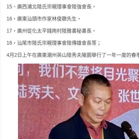
15、廣西浦北陸氏宗親理事會陸強會長，
16，廣東汕頭市作家林俊聰先生，
17，廣州從化太平錢崗村陸雅書秘書長，
18，汕尾市陸氏宗親理事會陸傳雄會長等；
4月2日上午在廣東潮州英山陸秀夫陵園舉行了一年一度的春