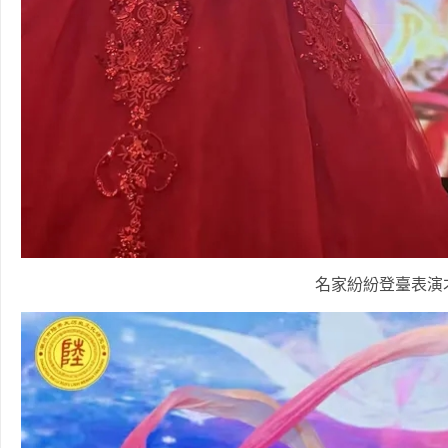
名家紛紛登臺表演