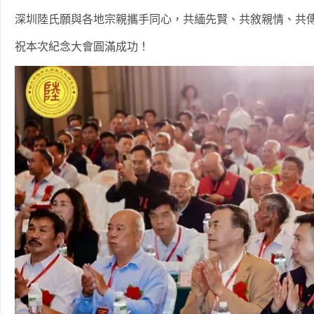
深圳陸氏願與各地宗親攜手同心，共緬先賢、共敘親情、共
祝本次紀念大會圓滿成功！