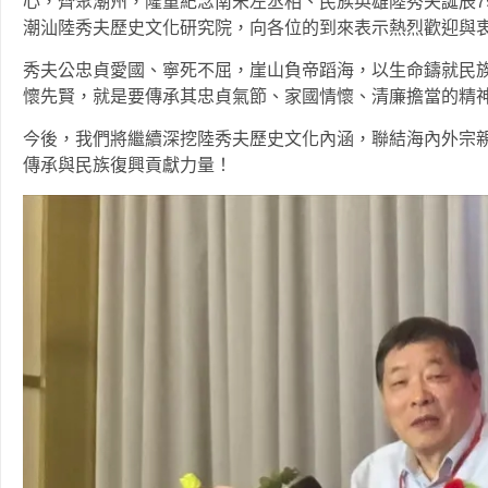
心，齊聚潮州，隆重紀念南宋左丞相、民族英雄陸秀夫誕辰7
潮汕陸秀夫歷史文化研究院，向各位的到來表示熱烈歡迎與
秀夫公忠貞愛國、寧死不屈，崖山負帝蹈海，以生命鑄就民
懷先賢，就是要傳承其忠貞氣節、家國情懷、清廉擔當的精
今後，我們將繼續深挖陸秀夫歷史文化內涵，聯結海內外宗
傳承與民族復興貢獻力量！