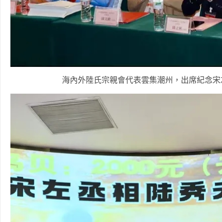
海內外陸氏宗親會代表雲集潮州，出席紀念宋