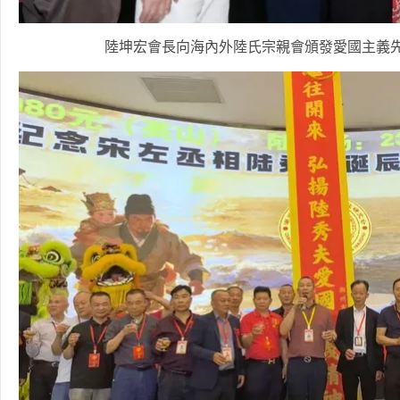
陸坤宏會長向海內外陸氏宗親會頒發愛國主義先