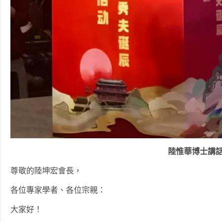
陸惟華博士講
尊敬的陸坤宏會長，
各位專家學者、各位宗親：
大家好！