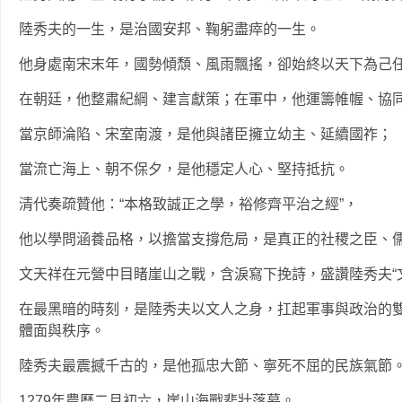
陸秀夫的一生，是治國安邦、鞠躬盡瘁的一生。
他身處南宋末年，國勢傾頹、風雨飄搖，卻始終以天下為己
在朝廷，他整肅紀綱、建言獻策；在軍中，他運籌帷幄、協
當京師淪陷、宋室南渡，是他與諸臣擁立幼主、延續國祚；
當流亡海上、朝不保夕，是他穩定人心、堅持抵抗。
清代奏疏贊他：“本格致誠正之學，裕修齊平治之經”，
他以學問涵養品格，以擔當支撐危局，是真正的社稷之臣、
文天祥在元營中目睹崖山之戰，含淚寫下挽詩，盛讚陸秀夫“文
在最黑暗的時刻，是陸秀夫以文人之身，扛起軍事與政治的
體面與秩序。
陸秀夫最震撼千古的，是他孤忠大節、寧死不屈的民族氣節
1279年農曆二月初六，崖山海戰悲壯落幕。