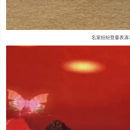
名家紛紛登臺表演