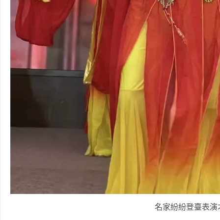
名家紛紛登臺表演