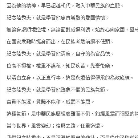
因為他的精神，早已超越朝代，融入中華民族的血脈。
紀念陸秀夫，就是學習他忠貞熾熱的愛國情懷。
無論身處順境逆境，無論面對威逼利誘，始終心向家國、堅
在國家危難時挺身而出，在民族考驗前絕不低頭。
紀念陸秀夫，就是學習他清廉，自守的為官品德。
位高不擅權，權重不謀私，知民疾苦，先憂後樂，
以清白立身，以正直行事，這是永遠值得傳承的為政底線。
紀念陸秀夫，就是學習他臨危不懼的民族氣節。
富貴不能淫，貧賤不能移，威武不能屈。
這種氣節，是中華民族歷經磨難而不倒、飽經風霜而彌堅的
當今世界，風雲變幻；復興之路，任重道遠。
我們紀念陸秀夫，不是沉溺於歷史的悲壯，而是從中汲取前