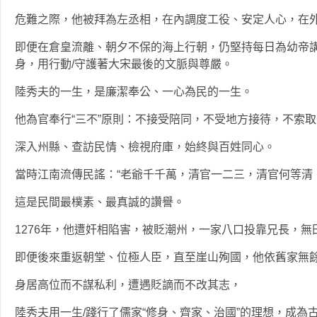
危難之際，他被拜為左丞相，在內調度工役、安定人心，在
即便在倉皇流離、朝夕不保的海上行朝，仍堅持每日為幼帝
身，用行動/守護著大宋最後的文脈與尊嚴。
陸秀夫的一生，是廉潔奉公、一心為民的一生。
他為官奉行“三不”原則：不接受陪同，不受地方接待，不索
深入州縣、查訪民情、檢視府庫，始終與百姓同心。
當時江南流傳民謠：“老爺千千萬，清官一二三，清官何等清
這是民間最樸素、最真誠的讚譽。
1276年，他遭奸相陷害，被貶潮州，一家八口投靠兄長，
即便後來重返朝堂、位極人臣，直至崖山殉國，他依舊家無
身居高位而不謀私利，遭遇貶謫而不改其志，
陸秀夫用一生/踐行了儒家“修身、齊家、治國”的理想，成為