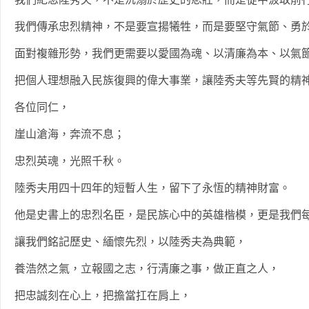
我們傳承忠烈精神，不是要宣揚犧牲，而是要堅守氣節、勇
面對複雜形勢，我們更需要以愛國為魂、以清廉為本、以氣
把個人理想融入民族復興的偉大事業，讓陸秀夫等先賢的精神
各位同仁，
崖山滄海，奔流不息；
忠烈英魂，光照千秋。
陸秀夫用四十四年的短暫人生，留下了永恆的精神財富。
他是史書上的忠烈名臣，是民族心中的英雄楷模，更是我們
讓我們銘記歷史、緬懷先烈，以陸秀夫為典範，
養浩然之氣，立報國之志，行清廉之事，做正直之人，
把忠誠刻在心上，把擔當扛在肩上，