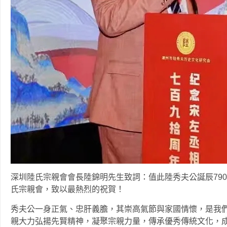
深圳陸氏宗親會會長陸錦明先生致詞：值此陸秀夫公誕辰79
氏宗親會，致以最熱烈的祝賀！
秀夫公一身正氣、忠肝義膽，其崇高氣節與家國情懷，是我
親大力弘揚先賢精神，凝聚宗親力量，傳承優秀傳統文化，