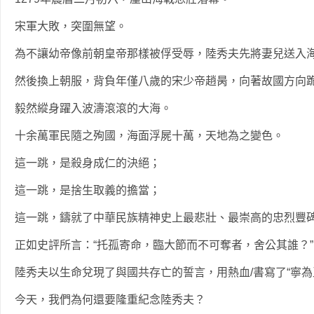
宋軍大敗，突圍無望。
為不讓幼帝像前朝皇帝那樣被俘受辱，陸秀夫先將妻兒送入
然後換上朝服，背負年僅八歲的宋少帝趙昺，向著故國方向
毅然縱身躍入波濤滾滾的大海。
十余萬軍民隨之殉國，海面浮屍十萬，天地為之變色。
這一跳，是殺身成仁的決絕；
這一跳，是捨生取義的擔當；
這一跳，鑄就了中華民族精神史上最悲壯、最崇高的忠烈豐
正如史評所言：“托孤寄命，臨大節而不可奪者，舍公其誰？”
陸秀夫以生命兌現了與國共存亡的誓言，用熱血/書寫了“寧為
今天，我們為何還要隆重紀念陸秀夫？